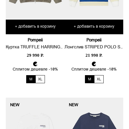
добавить в корзину
добавить в корзину
+
+
Pompeii
Pompeii
Куртка TRUFFLE HARRINGTON
Лонгслив STRIPED POLO SWEAT
29 990 Р.
21 990 Р.
Сплитом дешевле -10%
Сплитом дешевле -10%
M
XL
M
XL
NEW
NEW