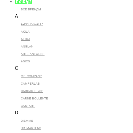
Бренды
ВСЕ БРЕНДЫ
A
A-COLD-WALL*
AKILA
ALTRA
ANGLAN
ARTE ANTWERP
ASICS
C
C.P. COMPANY
CAMPERLAB
CARHARTT WIP
CARNE BOLLENTE
CASTART
D
DIEMME
DR. MARTENS