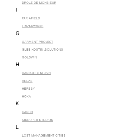
DROLE DE MONSIEUR
F
FAR AFIELD
FRIZMWORKS
G
GARMENT PROJECT
GLEB KOSTIN .SOLUTIONS
GOLDWIN
H
HAN KJOBENHAVN
HELAS
HERESY
HOKA
K
KARDO
KIDSUPER STUDIOS
L
LOST MANAGEMENT CITIES