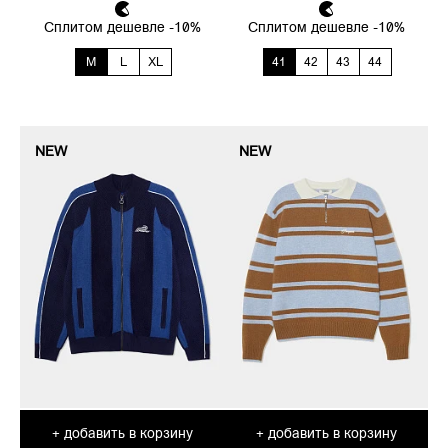
Сплитом дешевле -10%
Сплитом дешевле -10%
M
L
XL
41
42
43
44
NEW
NEW
добавить в корзину
добавить в корзину
+
+