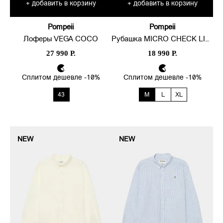
добавить в корзину
добавить в корзину
+
+
Brewing, дизайн студией
Gabinete Exquisito, брендами
Parlez и Outsiders Division.
Pompeii
Pompeii
Лоферы VEGA COCO
Рубашка MICRO CHECK LINEN BOXY
Одежда Pompeii продаётся в
27 990 Р.
18 990 Р.
фирменных бутиках в
Мадриде, Севилье, Валенсии,
и теперь, для вашей
Сплитом дешевле -10%
Сплитом дешевле -10%
еженедельной ротации
эксклюзивно представлена у
43
M
L
XL
нас. Hala Madrid.
NEW
NEW