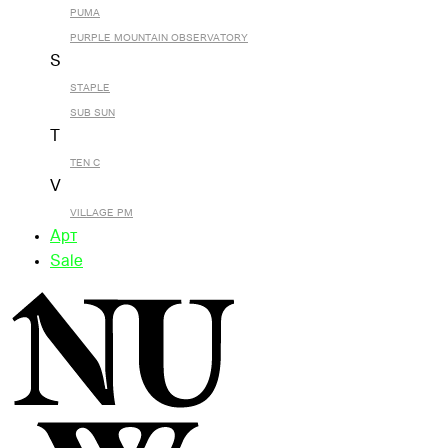
PUMA
PURPLE MOUNTAIN OBSERVATORY
S
STAPLE
SUB SUN
T
TEN C
V
VILLAGE PM
Арт
Sale