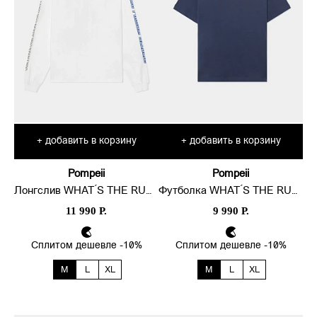
добавить в корзину
добавить в корзину
+
+
Pompeii
Pompeii
Лонгслив WHAT ́S THE RUSH
Футболка WHAT ́S THE RUSH
11 990 Р.
9 990 Р.
Сплитом дешевле -10%
Сплитом дешевле -10%
M
L
XL
M
L
XL