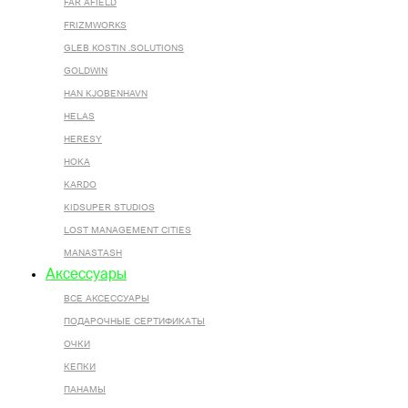
FAR AFIELD
FRIZMWORKS
GLEB KOSTIN .SOLUTIONS
GOLDWIN
HAN KJOBENHAVN
HELAS
HERESY
HOKA
KARDO
KIDSUPER STUDIOS
LOST MANAGEMENT CITIES
MANASTASH
Аксессуары
ВСЕ AКСЕССУАРЫ
ПОДАРОЧНЫЕ СЕРТИФИКАТЫ
ОЧКИ
КЕПКИ
ПАНАМЫ