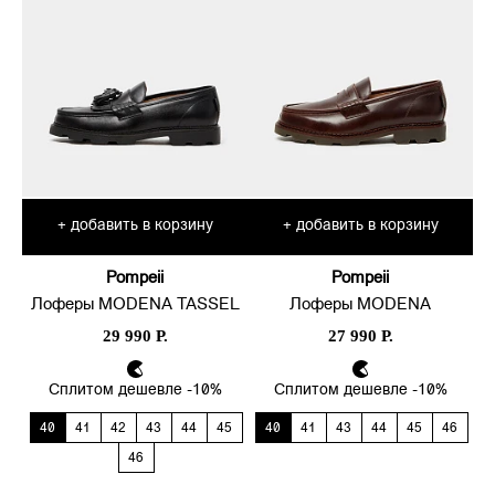
добавить в корзину
добавить в корзину
+
+
Pompeii
Pompeii
Лоферы MODENA TASSEL
Лоферы MODENA
29 990 Р.
27 990 Р.
Сплитом дешевле -10%
Сплитом дешевле -10%
40
41
42
43
44
45
40
41
43
44
45
46
46