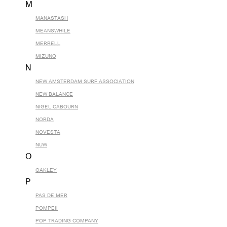
M
MANASTASH
MEANSWHILE
MERRELL
MIZUNO
N
NEW AMSTERDAM SURF ASSOCIATION
NEW BALANCE
NIGEL CABOURN
NORDA
NOVESTA
NUW
O
OAKLEY
P
PAS DE MER
POMPEII
POP TRADING COMPANY