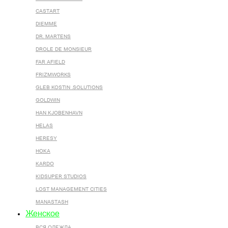
CASTART
DIEMME
DR. MARTENS
DROLE DE MONSIEUR
FAR AFIELD
FRIZMWORKS
GLEB KOSTIN .SOLUTIONS
GOLDWIN
HAN KJOBENHAVN
HELAS
HERESY
HOKA
KARDO
KIDSUPER STUDIOS
LOST MANAGEMENT CITIES
MANASTASH
Женское
ВСЯ ОДЕЖДА