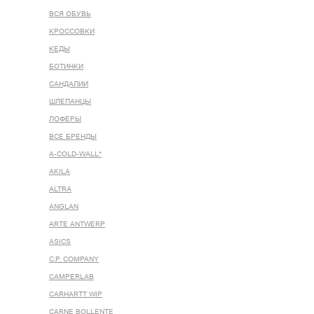
ВСЯ ОБУВЬ
КРОССОВКИ
КЕДЫ
БОТИНКИ
САНДАЛИИ
ШЛЕПАНЦЫ
ЛОФЕРЫ
ВСЕ БРЕНДЫ
A-COLD-WALL*
AKILA
ALTRA
ANGLAN
ARTE ANTWERP
ASICS
C.P. COMPANY
CAMPERLAB
CARHARTT WIP
CARNE BOLLENTE