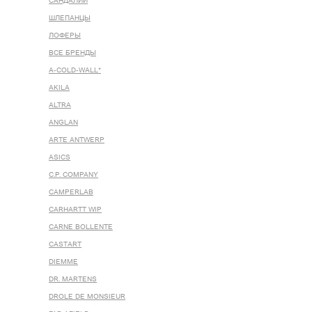
САНДАЛИИ
ШЛЕПАНЦЫ
ЛОФЕРЫ
ВСЕ БРЕНДЫ
A-COLD-WALL*
AKILA
ALTRA
ANGLAN
ARTE ANTWERP
ASICS
C.P. COMPANY
CAMPERLAB
CARHARTT WIP
CARNE BOLLENTE
CASTART
DIEMME
DR. MARTENS
DROLE DE MONSIEUR