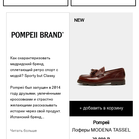
NEW
Как охарактеризовать
мадридский бренд,
сплетающий ретро спорт с
модой? Sporty but Classy.
Pompeii был запущен в 2014
году друзьями, увлечёнными
кроссовками и страстно
желающими рассказывать
добавить в корзину
+
истории через свой продукт.
Испанский бренд,
Pompeii
находящийся между
формальным и
Лоферы MODENA TASSEL
Читать больше
неформальным, отдаёт дань