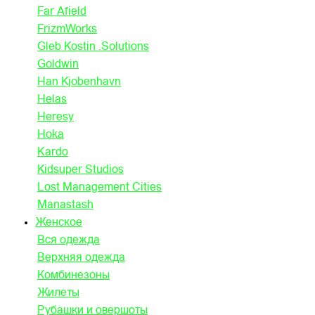
Far Afield
FrizmWorks
Gleb Kostin .Solutions
Goldwin
Han Kjobenhavn
Helas
Heresy
Hoka
Kardo
Kidsuper Studios
Lost Management Cities
Manastash
Женское
Вся одежда
Верхняя одежда
Комбинезоны
Жилеты
Рубашки и овершоты