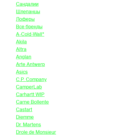
Сандалии
Шлепанцы
Лоферы
Все бренды
A-Cold-Wall*
Akila
Altra
Anglan
Arte Antwerp
Asics
C.P. Company
CamperLab
Carhartt WIP
Carne Bollente
Castart
Diemme
Dr. Martens
Drole de Monsieur