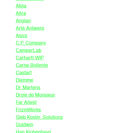
Akila
Altra
Anglan
Arte Antwerp
Asics
C.P. Company
CamperLab
Carhartt WIP
Carne Bollente
Castart
Diemme
Dr. Martens
Drole de Monsieur
Far Afield
FrizmWorks
Gleb Kostin .Solutions
Goldwin
Han Kjobenhavn