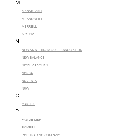
M
MANASTASH
MEANSWHILE
MERRELL
MIZUNO
N
NEW AMSTERDAM SURF ASSOCIATION
NEW BALANCE
NIGEL CABOURN
NORDA
NOVESTA
NUW
O
OAKLEY
P
PAS DE MER
POMPEII
POP TRADING COMPANY