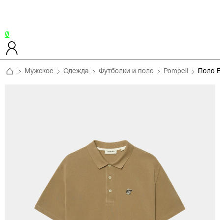
0
Мужское
Одежда
Футболки и поло
Pompeii
Поло 