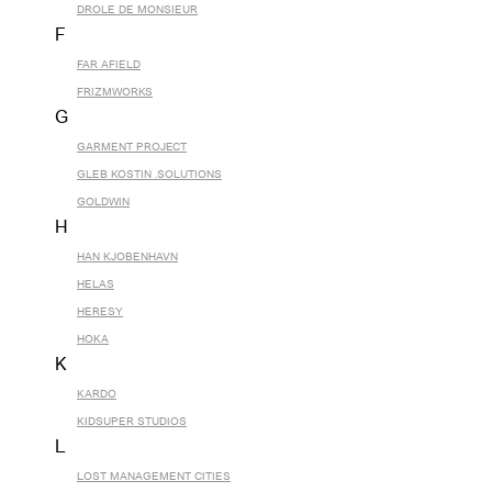
DROLE DE MONSIEUR
F
FAR AFIELD
FRIZMWORKS
G
GARMENT PROJECT
GLEB KOSTIN .SOLUTIONS
GOLDWIN
H
HAN KJOBENHAVN
HELAS
HERESY
HOKA
K
KARDO
KIDSUPER STUDIOS
L
LOST MANAGEMENT CITIES