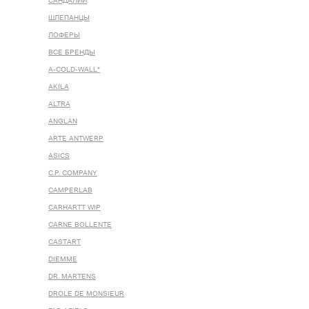
САНДАЛИИ
ШЛЕПАНЦЫ
ЛОФЕРЫ
ВСЕ БРЕНДЫ
A-COLD-WALL*
AKILA
ALTRA
ANGLAN
ARTE ANTWERP
ASICS
C.P. COMPANY
CAMPERLAB
CARHARTT WIP
CARNE BOLLENTE
CASTART
DIEMME
DR. MARTENS
DROLE DE MONSIEUR