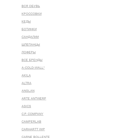
ВСЯ ОБУВЬ
КРОССОВКИ
КЕДЫ
БОТИНКИ
САНДАЛИИ
ШЛЕПАНЦЫ
ЛОФЕРЫ
ВСЕ БРЕНДЫ
A-COLD-WALL*
AKILA
ALTRA
ANGLAN
ARTE ANTWERP
ASICS
C.P. COMPANY
CAMPERLAB
CARHARTT WIP
CARNE BOLLENTE