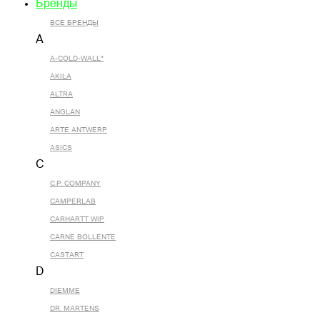
Бренды
ВСЕ БРЕНДЫ
A
A-COLD-WALL*
AKILA
ALTRA
ANGLAN
ARTE ANTWERP
ASICS
C
C.P. COMPANY
CAMPERLAB
CARHARTT WIP
CARNE BOLLENTE
CASTART
D
DIEMME
DR. MARTENS