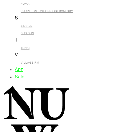
PUMA
PURPLE MOUNTAIN OBSERVATORY
S
STAPLE
SUB SUN
T
TEN C
V
VILLAGE PM
Арт
Sale