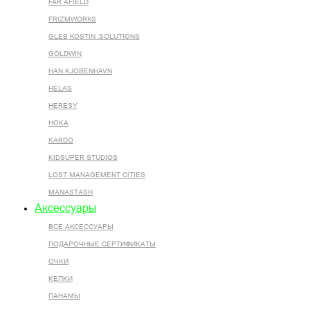
FAR AFIELD
FRIZMWORKS
GLEB KOSTIN .SOLUTIONS
GOLDWIN
HAN KJOBENHAVN
HELAS
HERESY
HOKA
KARDO
KIDSUPER STUDIOS
LOST MANAGEMENT CITIES
MANASTASH
Аксессуары
ВСЕ AКСЕССУАРЫ
ПОДАРОЧНЫЕ СЕРТИФИКАТЫ
ОЧКИ
КЕПКИ
ПАНАМЫ