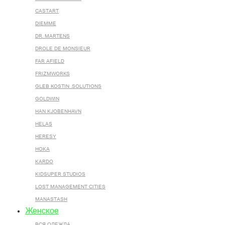
CASTART
DIEMME
DR. MARTENS
DROLE DE MONSIEUR
FAR AFIELD
FRIZMWORKS
GLEB KOSTIN .SOLUTIONS
GOLDWIN
HAN KJOBENHAVN
HELAS
HERESY
HOKA
KARDO
KIDSUPER STUDIOS
LOST MANAGEMENT CITIES
MANASTASH
Женское
ВСЯ ОДЕЖДА