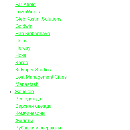
Far Afield
FrizmWorks
Gleb Kostin .Solutions
Goldwin
Han Kjobenhavn
Helas
Heresy
Hoka
Kardo
Kidsuper Studios
Lost Management Cities
Manastash
Женское
Вся одежда
Верхняя одежда
Комбинезоны
Жилеты
Рубашки и овершоты