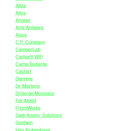
Akila
Altra
Anglan
Arte Antwerp
Asics
C.P. Company
CamperLab
Carhartt WIP
Carne Bollente
Castart
Diemme
Dr. Martens
Drole de Monsieur
Far Afield
FrizmWorks
Gleb Kostin .Solutions
Goldwin
Han Kjobenhavn