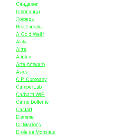
Сандалии
Шлепанцы
Лоферы
Все бренды
A-Cold-Wall*
Akila
Altra
Anglan
Arte Antwerp
Asics
C.P. Company
CamperLab
Carhartt WIP
Carne Bollente
Castart
Diemme
Dr. Martens
Drole de Monsieur