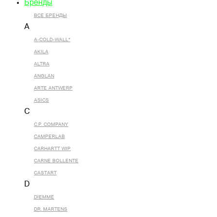
Бренды
ВСЕ БРЕНДЫ
A
A-COLD-WALL*
AKILA
ALTRA
ANGLAN
ARTE ANTWERP
ASICS
C
C.P. COMPANY
CAMPERLAB
CARHARTT WIP
CARNE BOLLENTE
CASTART
D
DIEMME
DR. MARTENS