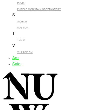
PUMA
PURPLE MOUNTAIN OBSERVATORY
S
STAPLE
SUB SUN
T
TEN C
V
VILLAGE PM
Арт
Sale