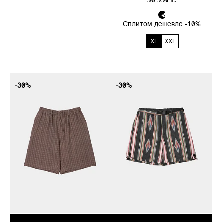
36 990 Р.
В своих коллекциях бренд чтит
традиционные индийские
Сплитом дешевле -10%
методы ткачества, окраски и
печати. Мастера умело
XL
XXL
обращаются с ручным ткацким
оборудованием с натуральным
окрашиванием, блочной
печати, IKAT, натуральным
-30%
-30%
денимом индиго, вышивкой
шибори и чиканкари. Kardo
поддерживает и сотрудничает
с сообществами ручного
ткачества по всей Индии, в
надежде, что эти выдающиеся
традиционные методы не
исчезнут, а их воздействие на
окружающую среду будет
минимальным.