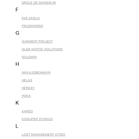
DROLE DE MONSIEUR
F
FAR AFIELD
FRIZMWORKS
G
GARMENT PROJECT
GLEB KOSTIN .SOLUTIONS
GOLDWIN
H
HAN KJOBENHAVN
HELAS
HERESY
HOKA
K
KARDO
KIDSUPER STUDIOS
L
LOST MANAGEMENT CITIES