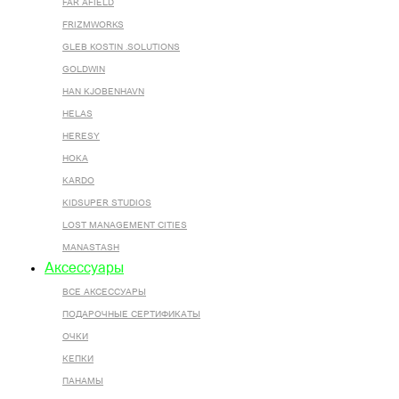
FAR AFIELD
FRIZMWORKS
GLEB KOSTIN .SOLUTIONS
GOLDWIN
HAN KJOBENHAVN
HELAS
HERESY
HOKA
KARDO
KIDSUPER STUDIOS
LOST MANAGEMENT CITIES
MANASTASH
Аксессуары
ВСЕ AКСЕССУАРЫ
ПОДАРОЧНЫЕ СЕРТИФИКАТЫ
ОЧКИ
КЕПКИ
ПАНАМЫ