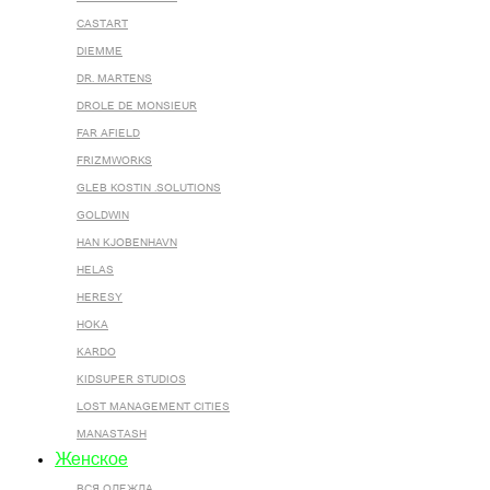
CASTART
DIEMME
DR. MARTENS
DROLE DE MONSIEUR
FAR AFIELD
FRIZMWORKS
GLEB KOSTIN .SOLUTIONS
GOLDWIN
HAN KJOBENHAVN
HELAS
HERESY
HOKA
KARDO
KIDSUPER STUDIOS
LOST MANAGEMENT CITIES
MANASTASH
Женское
ВСЯ ОДЕЖДА