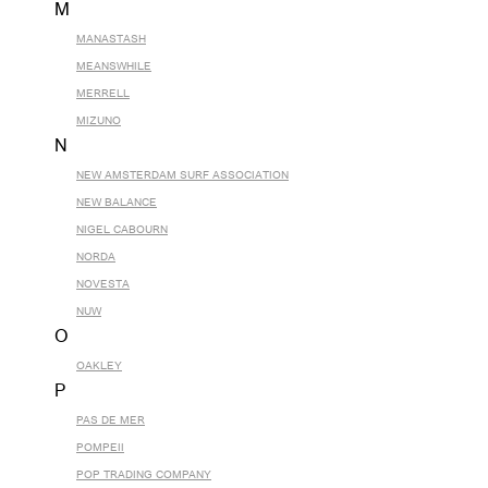
M
MANASTASH
MEANSWHILE
MERRELL
MIZUNO
N
NEW AMSTERDAM SURF ASSOCIATION
NEW BALANCE
NIGEL CABOURN
NORDA
NOVESTA
NUW
O
OAKLEY
P
PAS DE MER
POMPEII
POP TRADING COMPANY