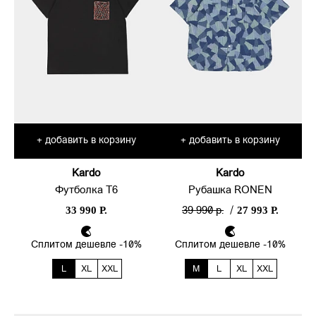
добавить в корзину
добавить в корзину
+
+
Kardo
Kardo
Футболка T6
Рубашка RONEN
33 990 Р.
27 993 Р.
39 990 р.
/
Сплитом дешевле -10%
Сплитом дешевле -10%
L
XL
XXL
M
L
XL
XXL