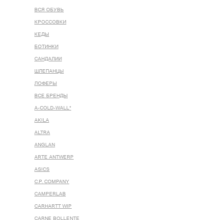
ВСЯ ОБУВЬ
КРОССОВКИ
КЕДЫ
БОТИНКИ
САНДАЛИИ
ШЛЕПАНЦЫ
ЛОФЕРЫ
ВСЕ БРЕНДЫ
A-COLD-WALL*
AKILA
ALTRA
ANGLAN
ARTE ANTWERP
ASICS
C.P. COMPANY
CAMPERLAB
CARHARTT WIP
CARNE BOLLENTE