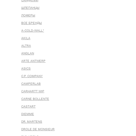
САНДАЛИИ
ШЛЕПАНЦЫ
ЛОФЕРЫ
ВСЕ БРЕНДЫ
A-COLD-WALL*
AKILA
ALTRA
ANGLAN
ARTE ANTWERP
ASICS
C.P. COMPANY
CAMPERLAB
CARHARTT WIP
CARNE BOLLENTE
CASTART
DIEMME
DR. MARTENS
DROLE DE MONSIEUR