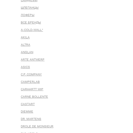
САНДАЛИИ
ШЛЕПАНЦЫ
ЛОФЕРЫ
ВСЕ БРЕНДЫ
A-COLD-WALL*
AKILA
ALTRA
ANGLAN
ARTE ANTWERP
ASICS
C.P. COMPANY
CAMPERLAB
CARHARTT WIP
CARNE BOLLENTE
CASTART
DIEMME
DR. MARTENS
DROLE DE MONSIEUR