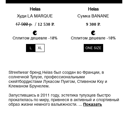
Helas
Helas
Худи LA MARQUE
Сумка BANANE
12 530 Р.
9 300 Р.
17 900 р.
/
Сплитом дешевле -10%
Сплитом дешевле -10%
L
XL
ONE SIZE
Streetwear бренд Hélas был создан во Франции, в
солнечной Тулузе, профессиональными
скейтбордистами Лукасом Пуигом, Стивеном Кху и
Клеманом Брунелем.
Запустившись в 2011 году, эстетика тулузцев быстро
прокатилась по миру, привнеся в активный и спортивный
образ жизни немного вальяжности.
...
Показать