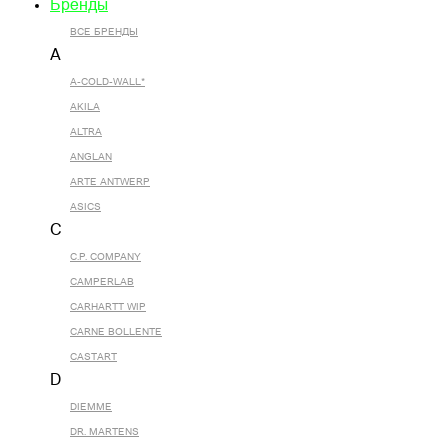
Бренды
ВСЕ БРЕНДЫ
A
A-COLD-WALL*
AKILA
ALTRA
ANGLAN
ARTE ANTWERP
ASICS
C
C.P. COMPANY
CAMPERLAB
CARHARTT WIP
CARNE BOLLENTE
CASTART
D
DIEMME
DR. MARTENS