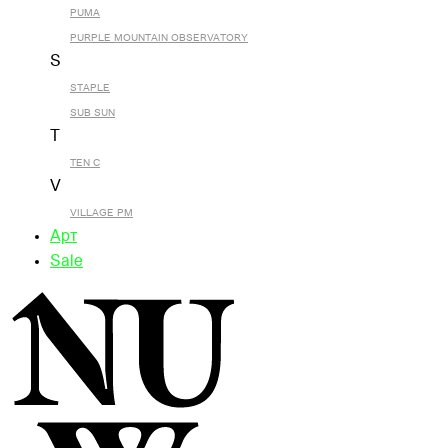
PUMA
PURPLE MOUNTAIN OBSERVATORY
S
STAPLE
SUB SUN
T
TEN C
V
VILLAGE PM
Арт
Sale