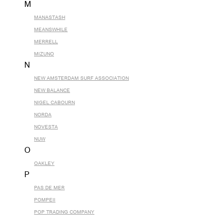
M
MANASTASH
MEANSWHILE
MERRELL
MIZUNO
N
NEW AMSTERDAM SURF ASSOCIATION
NEW BALANCE
NIGEL CABOURN
NORDA
NOVESTA
NUW
O
OAKLEY
P
PAS DE MER
POMPEII
POP TRADING COMPANY