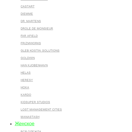
CASTART
DIEMME
DR. MARTENS
DROLE DE MONSIEUR
FAR AFIELD
FRIZMWORKS
GLEB KOSTIN .SOLUTIONS
GOLDWIN
HAN KJOBENHAVN
HELAS
HERESY
HOKA
KARDO
KIDSUPER STUDIOS
LOST MANAGEMENT CITIES
MANASTASH
Женское
ВСЯ ОДЕЖДА