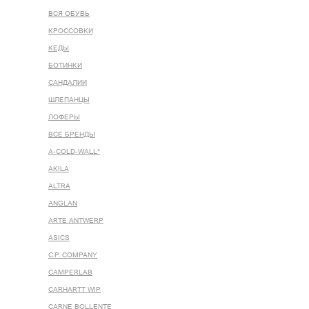
ВСЯ ОБУВЬ
КРОССОВКИ
КЕДЫ
БОТИНКИ
САНДАЛИИ
ШЛЕПАНЦЫ
ЛОФЕРЫ
ВСЕ БРЕНДЫ
A-COLD-WALL*
AKILA
ALTRA
ANGLAN
ARTE ANTWERP
ASICS
C.P. COMPANY
CAMPERLAB
CARHARTT WIP
CARNE BOLLENTE