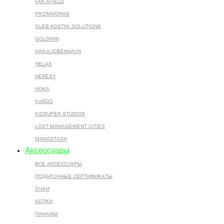
FAR AFIELD
FRIZMWORKS
GLEB KOSTIN .SOLUTIONS
GOLDWIN
HAN KJOBENHAVN
HELAS
HERESY
HOKA
KARDO
KIDSUPER STUDIOS
LOST MANAGEMENT CITIES
MANASTASH
Аксессуары
ВСЕ AКСЕССУАРЫ
ПОДАРОЧНЫЕ СЕРТИФИКАТЫ
ОЧКИ
КЕПКИ
ПАНАМЫ