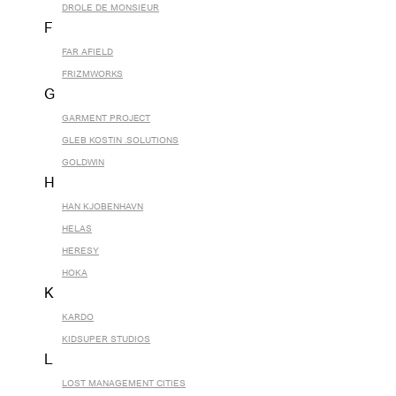
DROLE DE MONSIEUR
F
FAR AFIELD
FRIZMWORKS
G
GARMENT PROJECT
GLEB KOSTIN .SOLUTIONS
GOLDWIN
H
HAN KJOBENHAVN
HELAS
HERESY
HOKA
K
KARDO
KIDSUPER STUDIOS
L
LOST MANAGEMENT CITIES