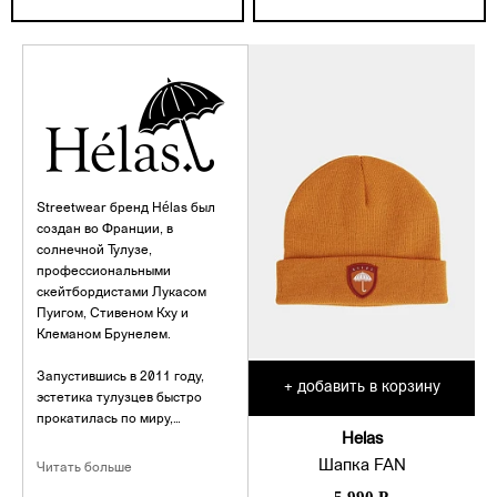
Streetwear бренд Hélas был
создан во Франции, в
солнечной Тулузе,
профессиональными
скейтбордистами Лукасом
Пуигом, Стивеном Кху и
Клеманом Брунелем.
Запустившись в 2011 году,
добавить в корзину
+
эстетика тулузцев быстро
прокатилась по миру,
Helas
привнеся в активный и
спортивный образ жизни
Шапка FAN
Читать больше
немного вальяжности.