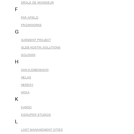
DROLE DE MONSIEUR
F
FAR AFIELD
FRIZMWORKS
G
GARMENT PROJECT
GLEB KOSTIN .SOLUTIONS
GOLDWIN
H
HAN KJOBENHAVN
HELAS
HERESY
HOKA
K
KARDO
KIDSUPER STUDIOS
L
LOST MANAGEMENT CITIES