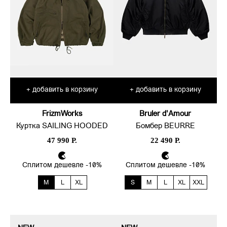
добавить в корзину
добавить в корзину
+
+
FrizmWorks
Bruler d'Amour
Куртка SAILING HOODED
Бомбер BEURRE
47 990 Р.
22 490 Р.
Сплитом дешевле -10%
Сплитом дешевле -10%
M
L
XL
S
M
L
XL
XXL