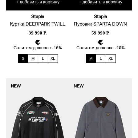
добавить в корзину
добавить в корзину
+
+
Staple
Staple
Куртка DEERPARK TWILL
Пуховик SPARTA DOWN
39 990 Р.
59 990 Р.
Сплитом дешевле -10%
Сплитом дешевле -10%
S
M
L
XL
M
L
XL
NEW
NEW