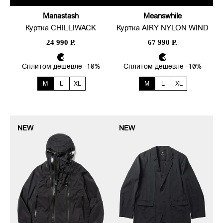
Manastash
Meanswhile
Куртка CHILLIWACK
Куртка AIRY NYLON WIND
24 990 Р.
67 990 Р.
Сплитом дешевле -10%
Сплитом дешевле -10%
M
L
XL
M
L
XL
NEW
NEW