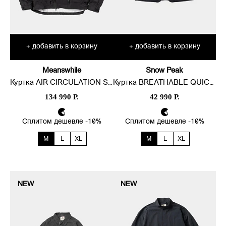
добавить в корзину
добавить в корзину
+
+
Meanswhile
Snow Peak
Куртка AIR CIRCULATION SYSTEM RAIN
Куртка BREATHABLE QUICK DRY
134 990 Р.
42 990 Р.
Сплитом дешевле -10%
Сплитом дешевле -10%
M
L
XL
M
L
XL
NEW
NEW