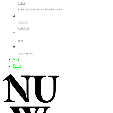
PUMA
PURPLE MOUNTAIN OBSERVATORY
S
STAPLE
SUB SUN
T
TEN C
V
VILLAGE PM
Арт
Sale