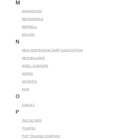
M
MANASTASH
MEANSWHILE
MERRELL
MIZUNO
N
NEW AMSTERDAM SURF ASSOCIATION
NEW BALANCE
NIGEL CABOURN
NORDA
NOVESTA
NUW
O
OAKLEY
P
PAS DE MER
POMPEII
POP TRADING COMPANY