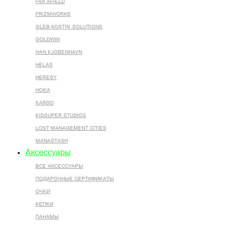
FAR AFIELD
FRIZMWORKS
GLEB KOSTIN .SOLUTIONS
GOLDWIN
HAN KJOBENHAVN
HELAS
HERESY
HOKA
KARDO
KIDSUPER STUDIOS
LOST MANAGEMENT CITIES
MANASTASH
Аксессуары
ВСЕ AКСЕССУАРЫ
ПОДАРОЧНЫЕ СЕРТИФИКАТЫ
ОЧКИ
КЕПКИ
ПАНАМЫ