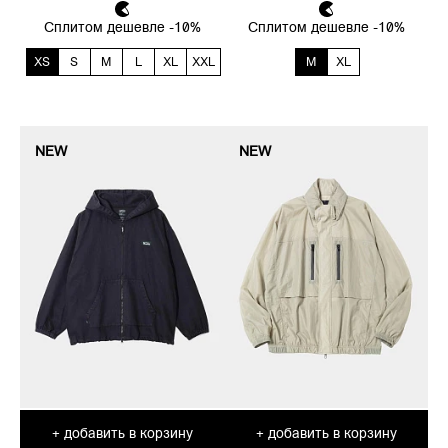
Сплитом дешевле -10%
Сплитом дешевле -10%
XS
S
M
L
XL
XXL
M
XL
NEW
NEW
добавить в корзину
добавить в корзину
+
+