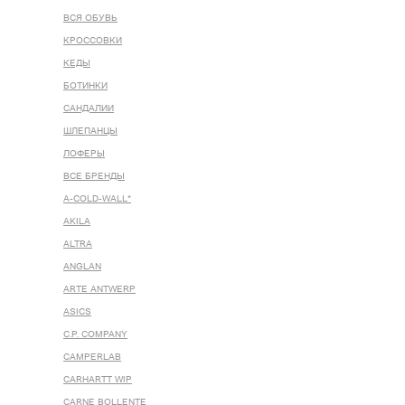
ВСЯ ОБУВЬ
КРОССОВКИ
КЕДЫ
БОТИНКИ
САНДАЛИИ
ШЛЕПАНЦЫ
ЛОФЕРЫ
ВСЕ БРЕНДЫ
A-COLD-WALL*
AKILA
ALTRA
ANGLAN
ARTE ANTWERP
ASICS
C.P. COMPANY
CAMPERLAB
CARHARTT WIP
CARNE BOLLENTE