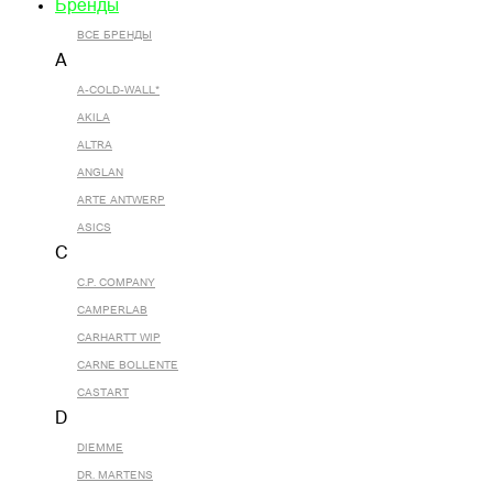
Бренды
ВСЕ БРЕНДЫ
A
A-COLD-WALL*
AKILA
ALTRA
ANGLAN
ARTE ANTWERP
ASICS
C
C.P. COMPANY
CAMPERLAB
CARHARTT WIP
CARNE BOLLENTE
CASTART
D
DIEMME
DR. MARTENS