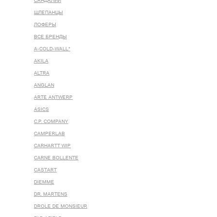
САНДАЛИИ
ШЛЕПАНЦЫ
ЛОФЕРЫ
ВСЕ БРЕНДЫ
A-COLD-WALL*
AKILA
ALTRA
ANGLAN
ARTE ANTWERP
ASICS
C.P. COMPANY
CAMPERLAB
CARHARTT WIP
CARNE BOLLENTE
CASTART
DIEMME
DR. MARTENS
DROLE DE MONSIEUR