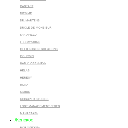
CASTART
DIEMME
DR. MARTENS
DROLE DE MONSIEUR
FAR AFIELD
FRIZMWORKS
GLEB KOSTIN .SOLUTIONS
GOLDWIN
HAN KJOBENHAVN
HELAS
HERESY
HOKA
KARDO
KIDSUPER STUDIOS
LOST MANAGEMENT CITIES
MANASTASH
Женское
ВСЯ ОДЕЖДА