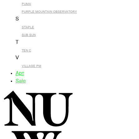
PUMA
PURPLE MOUNTAIN OBSERVATORY
S
STAPLE
SUB SUN
T
TEN C
V
VILLAGE PM
Арт
Sale