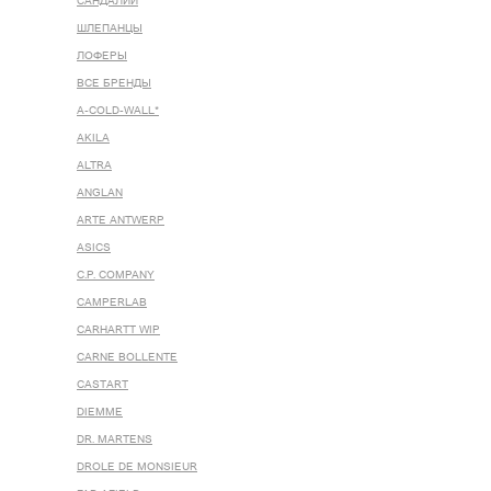
САНДАЛИИ
ШЛЕПАНЦЫ
ЛОФЕРЫ
ВСЕ БРЕНДЫ
A-COLD-WALL*
AKILA
ALTRA
ANGLAN
ARTE ANTWERP
ASICS
C.P. COMPANY
CAMPERLAB
CARHARTT WIP
CARNE BOLLENTE
CASTART
DIEMME
DR. MARTENS
DROLE DE MONSIEUR