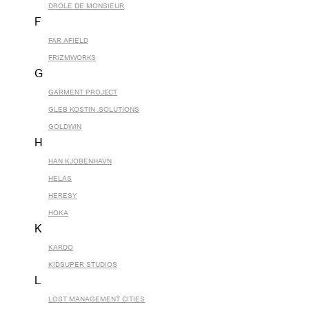
DROLE DE MONSIEUR
F
FAR AFIELD
FRIZMWORKS
G
GARMENT PROJECT
GLEB KOSTIN .SOLUTIONS
GOLDWIN
H
HAN KJOBENHAVN
HELAS
HERESY
HOKA
K
KARDO
KIDSUPER STUDIOS
L
LOST MANAGEMENT CITIES