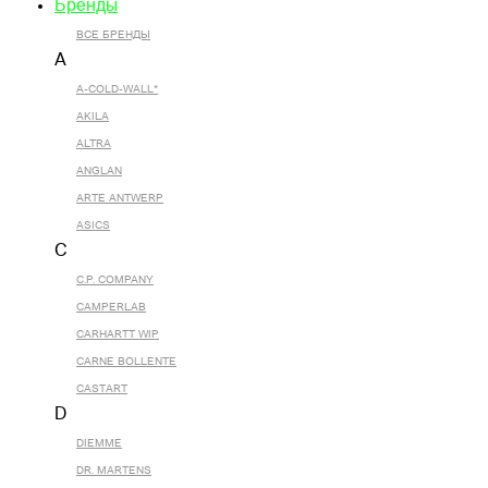
Бренды
ВСЕ БРЕНДЫ
A
A-COLD-WALL*
AKILA
ALTRA
ANGLAN
ARTE ANTWERP
ASICS
C
C.P. COMPANY
CAMPERLAB
CARHARTT WIP
CARNE BOLLENTE
CASTART
D
DIEMME
DR. MARTENS