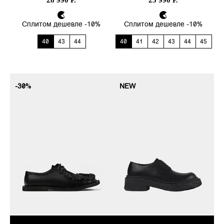
28 990 Р.
25 990 Р.
Сплитом дешевле -10%
Сплитом дешевле -10%
40
43
44
40
41
42
43
44
45
-30%
NEW