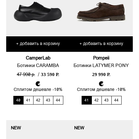
добавить в корзину
добавить в корзину
+
+
CamperLab
Pompeii
Ботинки CARAMBA
Ботинки LATYMER PONY
33 590 Р.
29 990 Р.
47 990 р.
/
Сплитом дешевле -10%
Сплитом дешевле -10%
40
41
42
43
44
41
42
43
44
NEW
NEW