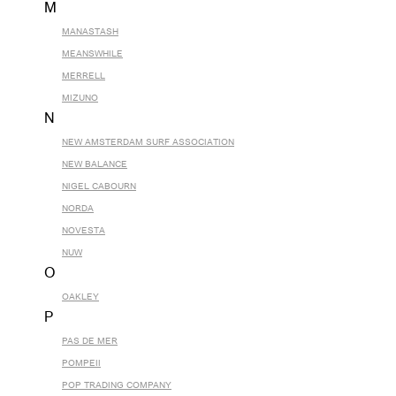
M
MANASTASH
MEANSWHILE
MERRELL
MIZUNO
N
NEW AMSTERDAM SURF ASSOCIATION
NEW BALANCE
NIGEL CABOURN
NORDA
NOVESTA
NUW
O
OAKLEY
P
PAS DE MER
POMPEII
POP TRADING COMPANY