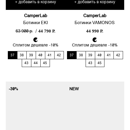
добавить в корзину
добавить в корзину
+
+
CamperLab
CamperLab
Ботинки EKI
Ботинки VAMONOS
44 790 Р.
44 990 Р.
63 900 р.
/
Сплитом дешевле -10%
Сплитом дешевле -10%
37
38
39
40
41
42
37
38
39
40
41
42
43
44
45
43
45
-30%
NEW