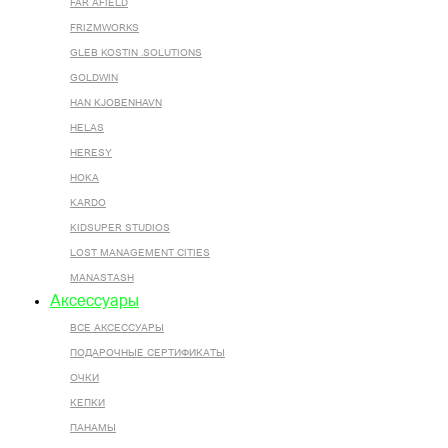
FAR AFIELD
FRIZMWORKS
GLEB KOSTIN .SOLUTIONS
GOLDWIN
HAN KJOBENHAVN
HELAS
HERESY
HOKA
KARDO
KIDSUPER STUDIOS
LOST MANAGEMENT CITIES
MANASTASH
Аксессуары
ВСЕ AКСЕССУАРЫ
ПОДАРОЧНЫЕ СЕРТИФИКАТЫ
ОЧКИ
КЕПКИ
ПАНАМЫ