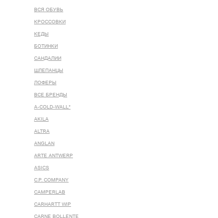
ВСЯ ОБУВЬ
КРОССОВКИ
КЕДЫ
БОТИНКИ
САНДАЛИИ
ШЛЕПАНЦЫ
ЛОФЕРЫ
ВСЕ БРЕНДЫ
A-COLD-WALL*
AKILA
ALTRA
ANGLAN
ARTE ANTWERP
ASICS
C.P. COMPANY
CAMPERLAB
CARHARTT WIP
CARNE BOLLENTE