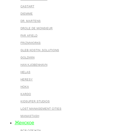
CASTART
DIEMME
DR. MARTENS
DROLE DE MONSIEUR
FAR AFIELD
FRIZMWORKS
GLEB KOSTIN .SOLUTIONS
GOLDWIN
HAN KJOBENHAVN
HELAS
HERESY
HOKA
KARDO
KIDSUPER STUDIOS
LOST MANAGEMENT CITIES
MANASTASH
Женское
ВСЯ ОДЕЖДА