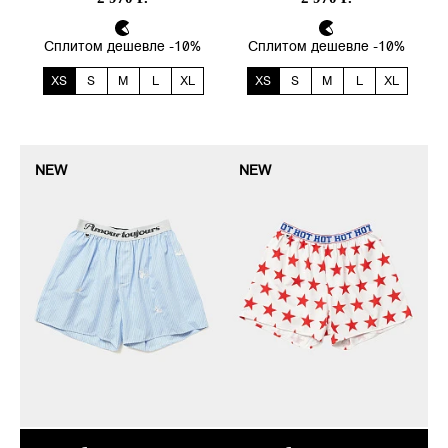
Сплитом дешевле -10%
Сплитом дешевле -10%
XS
S
M
L
XL
XS
S
M
L
XL
NEW
NEW