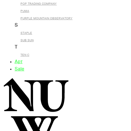
POP TRADING COMPANY
PUMA
PURPLE MOUNTAIN OBSERVATORY
S
STAPLE
SUB SUN
T
TEN C
Арт
Sale