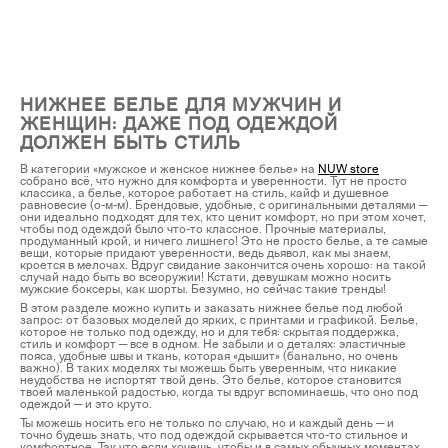
НИЖНЕЕ БЕЛЬЕ ДЛЯ МУЖЧИН И
ЖЕНЩИН: ДАЖЕ ПОД ОДЕЖДОЙ
ДОЛЖЕН БЫТЬ СТИЛЬ
В категории «мужское и женское нижнее белье» на
NUW store
собрано всё, что нужно для комфорта и уверенности. Тут не просто
классика, а белье, которое работает на стиль, кайф и душевное
равновесие (о-м-м). Брендовые, удобные, с оригинальными деталями —
они идеально подходят для тех, кто ценит комфорт, но при этом хочет,
чтобы под одеждой было что-то классное. Прочные материалы,
продуманный крой, и ничего лишнего! Это не просто белье, а те самые
вещи, которые придают уверенности, ведь дьявол, как мы знаем,
кроется в мелочах. Вдруг свидание закончится очень хорошо: на такой
случай надо быть во всеоружии! Кстати, девушкам можно носить
мужские боксеры, как шорты. Безумно, но сейчас такие тренды!
В этом разделе можно купить и заказать нижнее белье под любой
запрос: от базовых моделей до ярких, с принтами и графикой. Белье,
которое не только под одежду, но и для тебя: скрытая поддержка,
стиль и комфорт — все в одном. Не забыли и о деталях: эластичные
пояса, удобные швы и ткань, которая «дышит» (банально, но очень
важно). В таких моделях ты можешь быть уверенным, что никакие
неудобства не испортят твой день. Это белье, которое становится
твоей маленькой радостью, когда ты вдруг вспоминаешь, что оно под
одеждой — и это круто.
Ты можешь носить его не только по случаю, но и каждый день — и
точно будешь знать, что под одеждой скрывается что-то стильное и
комфортное. Так что если хочешь, чтобы и в самых обычных моментах