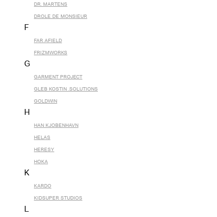
DR. MARTENS
DROLE DE MONSIEUR
F
FAR AFIELD
FRIZMWORKS
G
GARMENT PROJECT
GLEB KOSTIN .SOLUTIONS
GOLDWIN
H
HAN KJOBENHAVN
HELAS
HERESY
HOKA
K
KARDO
KIDSUPER STUDIOS
L