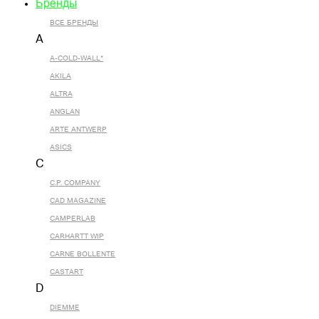
Бренды
ВСЕ БРЕНДЫ
A
A-COLD-WALL*
AKILA
ALTRA
ANGLAN
ARTE ANTWERP
ASICS
C
C.P. COMPANY
CAD MAGAZINE
CAMPERLAB
CARHARTT WIP
CARNE BOLLENTE
CASTART
D
DIEMME