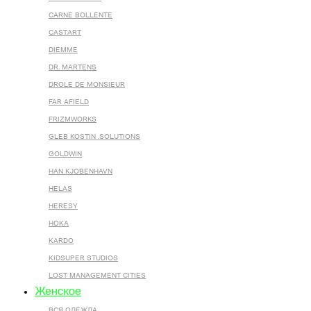
CARNE BOLLENTE
CASTART
DIEMME
DR. MARTENS
DROLE DE MONSIEUR
FAR AFIELD
FRIZMWORKS
GLEB KOSTIN .SOLUTIONS
GOLDWIN
HAN KJOBENHAVN
HELAS
HERESY
HOKA
KARDO
KIDSUPER STUDIOS
LOST MANAGEMENT CITIES
Женское
ВСЯ ОДЕЖДА