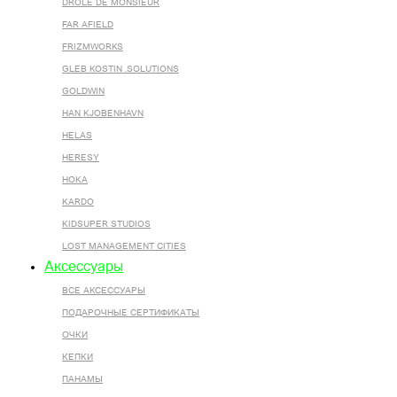
DROLE DE MONSIEUR
FAR AFIELD
FRIZMWORKS
GLEB KOSTIN .SOLUTIONS
GOLDWIN
HAN KJOBENHAVN
HELAS
HERESY
HOKA
KARDO
KIDSUPER STUDIOS
LOST MANAGEMENT CITIES
Аксессуары
ВСЕ AКСЕССУАРЫ
ПОДАРОЧНЫЕ СЕРТИФИКАТЫ
ОЧКИ
КЕПКИ
ПАНАМЫ