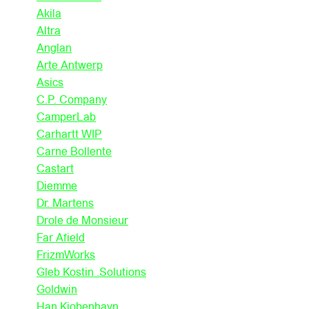
Akila
Altra
Anglan
Arte Antwerp
Asics
C.P. Company
CamperLab
Carhartt WIP
Carne Bollente
Castart
Diemme
Dr. Martens
Drole de Monsieur
Far Afield
FrizmWorks
Gleb Kostin .Solutions
Goldwin
Han Kjobenhavn