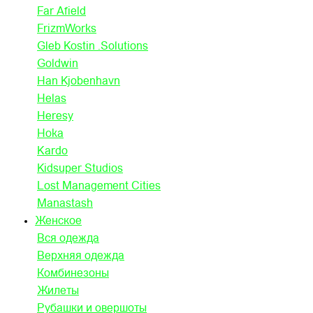
Far Afield
FrizmWorks
Gleb Kostin .Solutions
Goldwin
Han Kjobenhavn
Helas
Heresy
Hoka
Kardo
Kidsuper Studios
Lost Management Cities
Manastash
Женское
Вся одежда
Верхняя одежда
Комбинезоны
Жилеты
Рубашки и овершоты