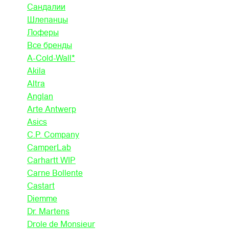
Сандалии
Шлепанцы
Лоферы
Все бренды
A-Cold-Wall*
Akila
Altra
Anglan
Arte Antwerp
Asics
C.P. Company
CamperLab
Carhartt WIP
Carne Bollente
Castart
Diemme
Dr. Martens
Drole de Monsieur