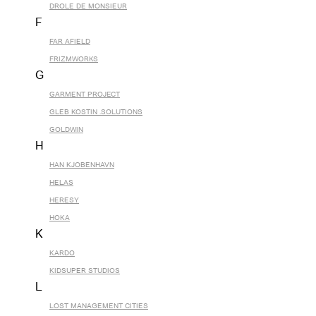
DROLE DE MONSIEUR
F
FAR AFIELD
FRIZMWORKS
G
GARMENT PROJECT
GLEB KOSTIN .SOLUTIONS
GOLDWIN
H
HAN KJOBENHAVN
HELAS
HERESY
HOKA
K
KARDO
KIDSUPER STUDIOS
L
LOST MANAGEMENT CITIES