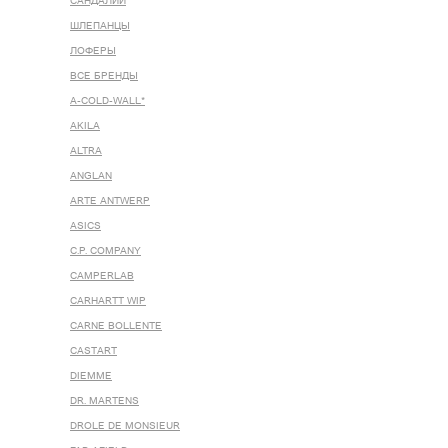
САНДАЛИИ
ШЛЕПАНЦЫ
ЛОФЕРЫ
ВСЕ БРЕНДЫ
A-COLD-WALL*
AKILA
ALTRA
ANGLAN
ARTE ANTWERP
ASICS
C.P. COMPANY
CAMPERLAB
CARHARTT WIP
CARNE BOLLENTE
CASTART
DIEMME
DR. MARTENS
DROLE DE MONSIEUR