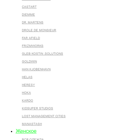
CASTART
DIEMME
DR. MARTENS
DROLE DE MONSIEUR
FAR AFIELD
FRIZMWORKS
GLEB KOSTIN .SOLUTIONS
GOLDWIN
HAN KJOBENHAVN
HELAS
HERESY
HOKA
KARDO
KIDSUPER STUDIOS
LOST MANAGEMENT CITIES
MANASTASH
Женское
ВСЯ ОДЕЖДА