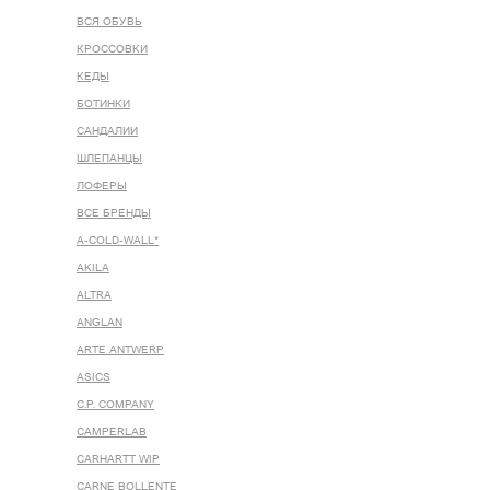
ВСЯ ОБУВЬ
КРОССОВКИ
КЕДЫ
БОТИНКИ
САНДАЛИИ
ШЛЕПАНЦЫ
ЛОФЕРЫ
ВСЕ БРЕНДЫ
A-COLD-WALL*
AKILA
ALTRA
ANGLAN
ARTE ANTWERP
ASICS
C.P. COMPANY
CAMPERLAB
CARHARTT WIP
CARNE BOLLENTE