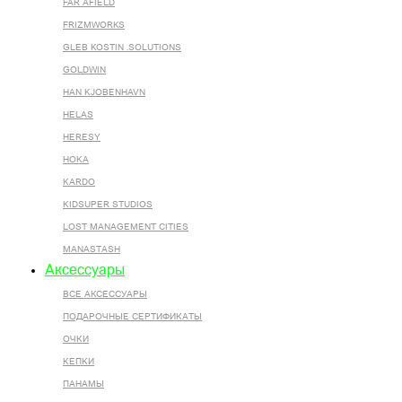
FAR AFIELD
FRIZMWORKS
GLEB KOSTIN .SOLUTIONS
GOLDWIN
HAN KJOBENHAVN
HELAS
HERESY
HOKA
KARDO
KIDSUPER STUDIOS
LOST MANAGEMENT CITIES
MANASTASH
Аксессуары
ВСЕ AКСЕССУАРЫ
ПОДАРОЧНЫЕ СЕРТИФИКАТЫ
ОЧКИ
КЕПКИ
ПАНАМЫ