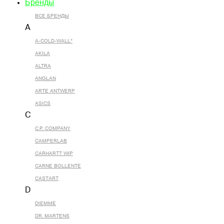
Бренды
ВСЕ БРЕНДЫ
A
A-COLD-WALL*
AKILA
ALTRA
ANGLAN
ARTE ANTWERP
ASICS
C
C.P. COMPANY
CAMPERLAB
CARHARTT WIP
CARNE BOLLENTE
CASTART
D
DIEMME
DR. MARTENS