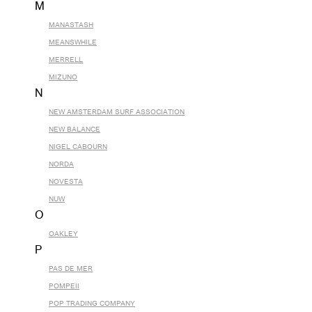
M
MANASTASH
MEANSWHILE
MERRELL
MIZUNO
N
NEW AMSTERDAM SURF ASSOCIATION
NEW BALANCE
NIGEL CABOURN
NORDA
NOVESTA
NUW
O
OAKLEY
P
PAS DE MER
POMPEII
POP TRADING COMPANY