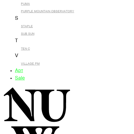
PUMA
PURPLE MOUNTAIN OBSERVATORY
S
STAPLE
SUB SUN
T
TEN C
V
VILLAGE PM
Арт
Sale