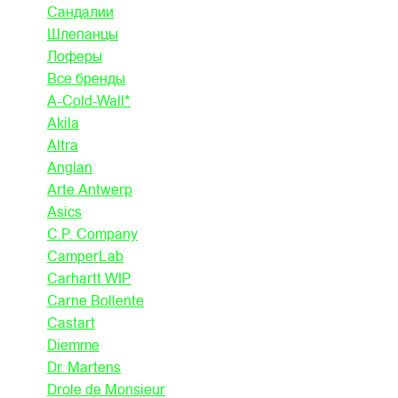
Сандалии
Шлепанцы
Лоферы
Все бренды
A-Cold-Wall*
Akila
Altra
Anglan
Arte Antwerp
Asics
C.P. Company
CamperLab
Carhartt WIP
Carne Bollente
Castart
Diemme
Dr. Martens
Drole de Monsieur