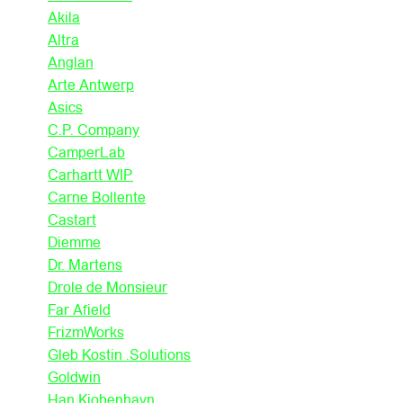
Akila
Altra
Anglan
Arte Antwerp
Asics
C.P. Company
CamperLab
Carhartt WIP
Carne Bollente
Castart
Diemme
Dr. Martens
Drole de Monsieur
Far Afield
FrizmWorks
Gleb Kostin .Solutions
Goldwin
Han Kjobenhavn