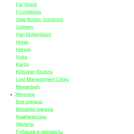
Far Afield
FrizmWorks
Gleb Kostin .Solutions
Goldwin
Han Kjobenhavn
Helas
Heresy
Hoka
Kardo
Kidsuper Studios
Lost Management Cities
Manastash
Женское
Вся одежда
Верхняя одежда
Комбинезоны
Жилеты
Рубашки и овершоты