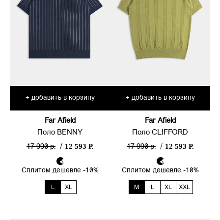
добавить в корзину
добавить в корзину
+
+
Far Afield
Far Afield
Поло BENNY
Поло CLIFFORD
12 593 Р.
12 593 Р.
17 990 р.
/
17 990 р.
/
Сплитом дешевле -10%
Сплитом дешевле -10%
L
XL
M
L
XL
XXL