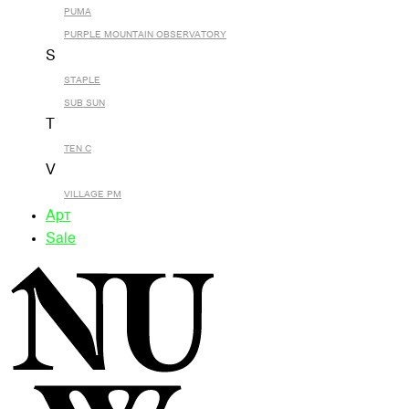
PUMA
PURPLE MOUNTAIN OBSERVATORY
S
STAPLE
SUB SUN
T
TEN C
V
VILLAGE PM
Арт
Sale