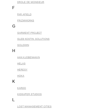
DROLE DE MONSIEUR
F
FAR AFIELD
FRIZMWORKS
G
GARMENT PROJECT
GLEB KOSTIN .SOLUTIONS
GOLDWIN
H
HAN KJOBENHAVN
HELAS
HERESY
HOKA
K
KARDO
KIDSUPER STUDIOS
L
LOST MANAGEMENT CITIES