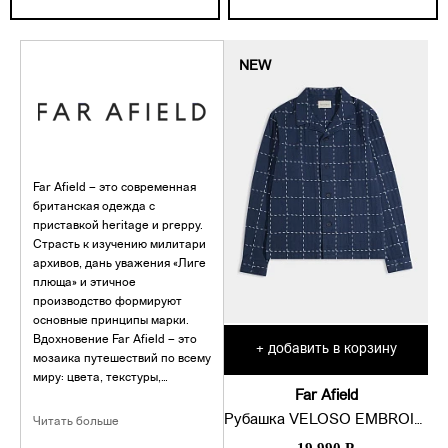
NEW
Far Afield – это современная
британская одежда с
приставкой heritage и preppy.
Страсть к изучению милитари
архивов, дань уважения «Лиге
плюща» и этичное
производство формируют
основные принципы марки.
Вдохновение Far Afield – это
добавить в корзину
+
мозаика путешествий по всему
миру: цвета, текстуры,
Far Afield
достопримечательности и
приключения.
Рубашка VELOSO EMBROIDERY CHECK
Читать больше