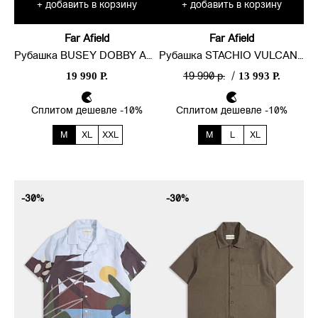
добавить в корзину
добавить в корзину
+
+
Far Afield
Far Afield
Рубашка BUSEY DOBBY ARCHITECT
Рубашка STACHIO VULCANO PRINT
19 990 Р.
13 993 Р.
19 990 р.
/
Сплитом дешевле -10%
Сплитом дешевле -10%
M
XL
XXL
M
L
XL
-30%
-30%