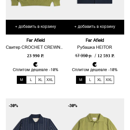
добавить в корзину
добавить в корзину
+
+
Far Afield
Far Afield
Свитер CROCHET CREWNECK
Рубашка HEITOR
23 990 Р.
12 593 Р.
17 990 р.
/
Сплитом дешевле -10%
Сплитом дешевле -10%
M
L
XL
XXL
M
L
XL
XXL
-30%
-30%