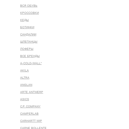
ВСЯ ОБУВЬ
КРОССОВКИ
КЕДЫ
БОТИНКИ
САНДАЛИИ
ШЛЕПАНЦЫ
ЛОФЕРЫ
ВСЕ БРЕНДЫ
A-COLD-WALL*
AKILA
ALTRA
ANGLAN
ARTE ANTWERP
ASICS
C.P. COMPANY
CAMPERLAB
CARHARTT WIP
CARNE BOLLENTE