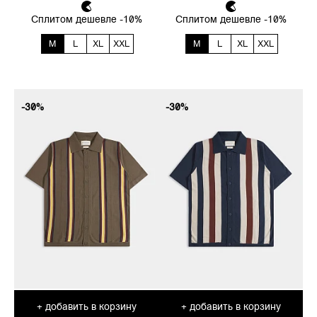
Сплитом дешевле -10%
Сплитом дешевле -10%
M
L
XL
XXL
M
L
XL
XXL
-30%
-30%
добавить в корзину
добавить в корзину
+
+