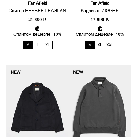
Far Afield
Far Afield
Свитер HERBERT RAGLAN
Кардиган ZIGGER
21 690 Р.
17 990 Р.
Сплитом дешевле -10%
Сплитом дешевле -10%
M
L
XL
M
XL
XXL
NEW
NEW