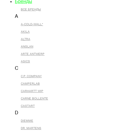
Бренды
ВСЕ БРЕНДЫ
A
A-COLD-WALL*
AKILA
ALTRA
ANGLAN
ARTE ANTWERP
ASICS
C
C.P. COMPANY
CAMPERLAB
CARHARTT WIP
CARNE BOLLENTE
CASTART
D
DIEMME
DR. MARTENS