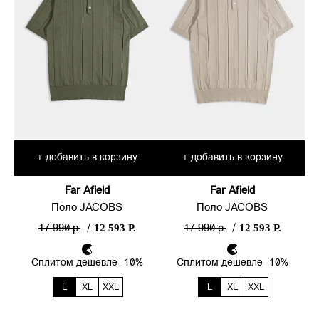
добавить в корзину
добавить в корзину
+
+
Far Afield
Far Afield
Поло JACOBS
Поло JACOBS
12 593 Р.
12 593 Р.
17 990 р.
/
17 990 р.
/
Сплитом дешевле -10%
Сплитом дешевле -10%
L
XL
XXL
L
XL
XXL