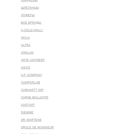
САНДАЛИИ
ШЛЕПАНЦЫ
ЛОФЕРЫ
ВСЕ БРЕНДЫ
A-COLD-WALL*
AKILA
ALTRA
ANGLAN
ARTE ANTWERP
ASICS
C.P. COMPANY
CAMPERLAB
CARHARTT WIP
CARNE BOLLENTE
CASTART
DIEMME
DR. MARTENS
DROLE DE MONSIEUR