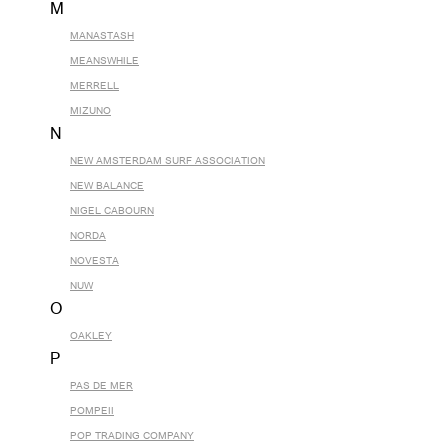
M
MANASTASH
MEANSWHILE
MERRELL
MIZUNO
N
NEW AMSTERDAM SURF ASSOCIATION
NEW BALANCE
NIGEL CABOURN
NORDA
NOVESTA
NUW
O
OAKLEY
P
PAS DE MER
POMPEII
POP TRADING COMPANY