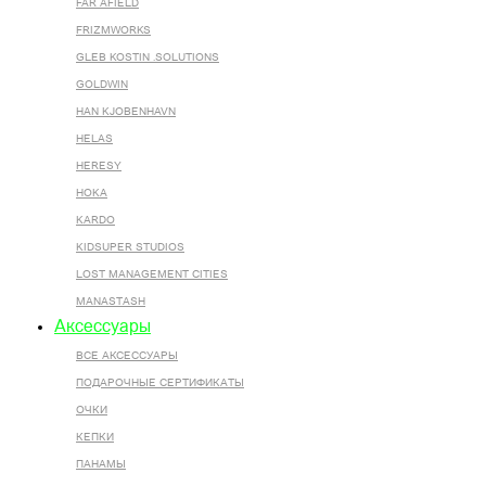
FAR AFIELD
FRIZMWORKS
GLEB KOSTIN .SOLUTIONS
GOLDWIN
HAN KJOBENHAVN
HELAS
HERESY
HOKA
KARDO
KIDSUPER STUDIOS
LOST MANAGEMENT CITIES
MANASTASH
Аксессуары
ВСЕ AКСЕССУАРЫ
ПОДАРОЧНЫЕ СЕРТИФИКАТЫ
ОЧКИ
КЕПКИ
ПАНАМЫ