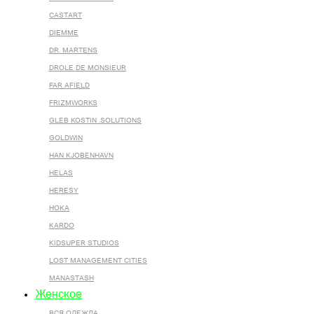
CASTART
DIEMME
DR. MARTENS
DROLE DE MONSIEUR
FAR AFIELD
FRIZMWORKS
GLEB KOSTIN .SOLUTIONS
GOLDWIN
HAN KJOBENHAVN
HELAS
HERESY
HOKA
KARDO
KIDSUPER STUDIOS
LOST MANAGEMENT CITIES
MANASTASH
Женское
ВСЯ ОДЕЖДА