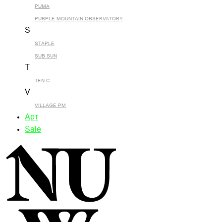
PUMA
PURPLE MOUNTAIN OBSERVATORY
S
STAPLE
SUB SUN
T
TEN C
V
VILLAGE PM
Арт
Sale