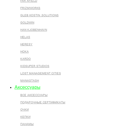
FAR AFIELD
FRIZMWORKS
GLEB KOSTIN .SOLUTIONS
GOLDWIN
HAN KJOBENHAVN
HELAS
HERESY
HOKA
KARDO
KIDSUPER STUDIOS
LOST MANAGEMENT CITIES
MANASTASH
Аксессуары
ВСЕ AКСЕССУАРЫ
ПОДАРОЧНЫЕ СЕРТИФИКАТЫ
ОЧКИ
КЕПКИ
ПАНАМЫ