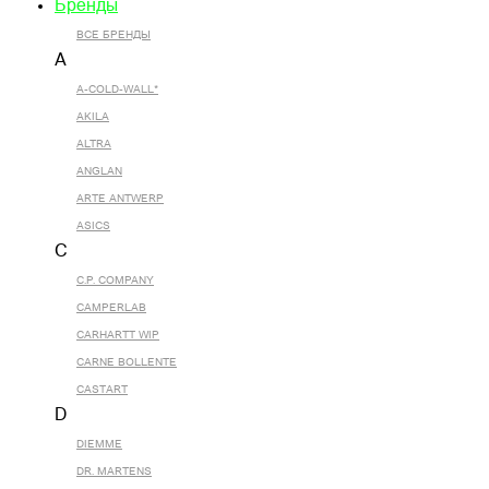
Бренды
ВСЕ БРЕНДЫ
A
A-COLD-WALL*
AKILA
ALTRA
ANGLAN
ARTE ANTWERP
ASICS
C
C.P. COMPANY
CAMPERLAB
CARHARTT WIP
CARNE BOLLENTE
CASTART
D
DIEMME
DR. MARTENS