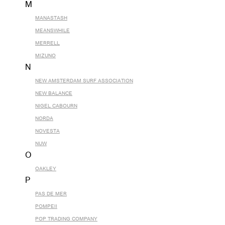
M
MANASTASH
MEANSWHILE
MERRELL
MIZUNO
N
NEW AMSTERDAM SURF ASSOCIATION
NEW BALANCE
NIGEL CABOURN
NORDA
NOVESTA
NUW
O
OAKLEY
P
PAS DE MER
POMPEII
POP TRADING COMPANY