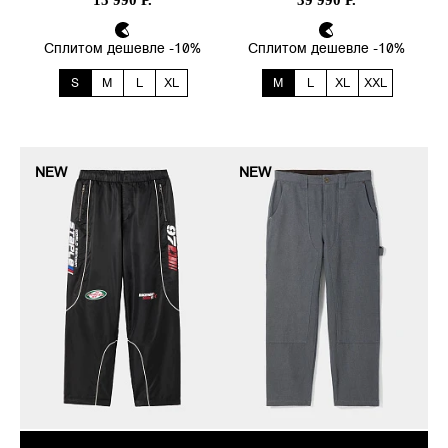
15 990 Р.
39 990 Р.
Сплитом дешевле -10%
Сплитом дешевле -10%
S
M
L
XL
M
L
XL
XXL
NEW
NEW