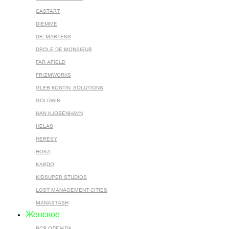
CASTART
DIEMME
DR. MARTENS
DROLE DE MONSIEUR
FAR AFIELD
FRIZMWORKS
GLEB KOSTIN .SOLUTIONS
GOLDWIN
HAN KJOBENHAVN
HELAS
HERESY
HOKA
KARDO
KIDSUPER STUDIOS
LOST MANAGEMENT CITIES
MANASTASH
Женское
ВСЯ ОДЕЖДА