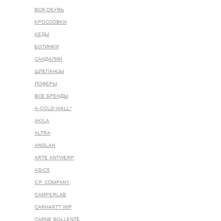
ВСЯ ОБУВЬ
КРОССОВКИ
КЕДЫ
БОТИНКИ
САНДАЛИИ
ШЛЕПАНЦЫ
ЛОФЕРЫ
ВСЕ БРЕНДЫ
A-COLD-WALL*
AKILA
ALTRA
ANGLAN
ARTE ANTWERP
ASICS
C.P. COMPANY
CAMPERLAB
CARHARTT WIP
CARNE BOLLENTE