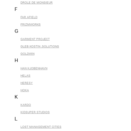
DROLE DE MONSIEUR
F
FAR AFIELD
FRIZMWORKS
G
GARMENT PROJECT
GLEB KOSTIN .SOLUTIONS
GOLDWIN
H
HAN KJOBENHAVN
HELAS
HERESY
HOKA
K
KARDO
KIDSUPER STUDIOS
L
LOST MANAGEMENT CITIES