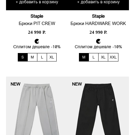
добавить в корзину
добавить в корзину
+
+
Staple
Staple
Брюки PIT CREW
Брюки HARDWARE WORK
24 990 Р.
24 990 Р.
Сплитом дешевле -10%
Сплитом дешевле -10%
S
M
L
XL
M
L
XL
XXL
NEW
NEW