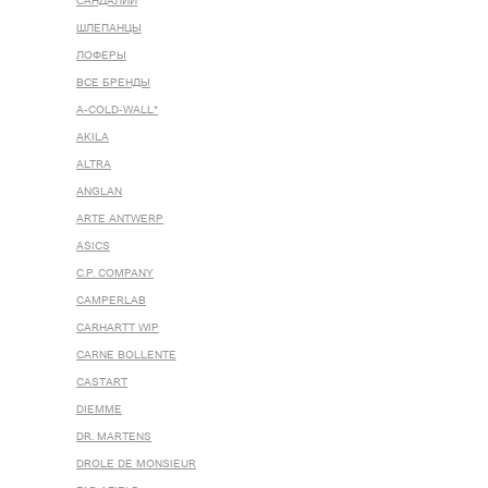
САНДАЛИИ
ШЛЕПАНЦЫ
ЛОФЕРЫ
ВСЕ БРЕНДЫ
A-COLD-WALL*
AKILA
ALTRA
ANGLAN
ARTE ANTWERP
ASICS
C.P. COMPANY
CAMPERLAB
CARHARTT WIP
CARNE BOLLENTE
CASTART
DIEMME
DR. MARTENS
DROLE DE MONSIEUR