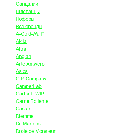
Сандалии
Шлепанцы
Лоферы
Все бренды
A-Cold-Wall*
Akila
Altra
Anglan
Arte Antwerp
Asics
C.P. Company
CamperLab
Carhartt WIP
Carne Bollente
Castart
Diemme
Dr. Martens
Drole de Monsieur