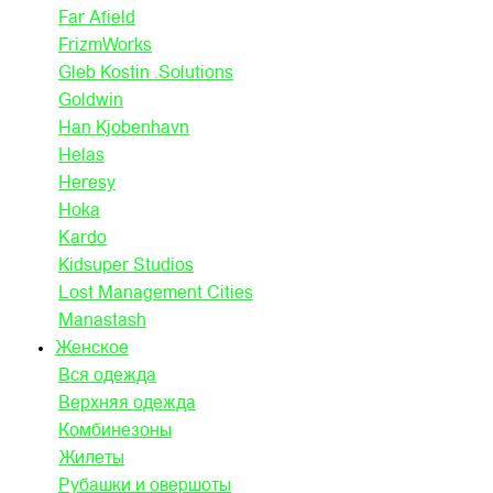
Far Afield
FrizmWorks
Gleb Kostin .Solutions
Goldwin
Han Kjobenhavn
Helas
Heresy
Hoka
Kardo
Kidsuper Studios
Lost Management Cities
Manastash
Женское
Вся одежда
Верхняя одежда
Комбинезоны
Жилеты
Рубашки и овершоты