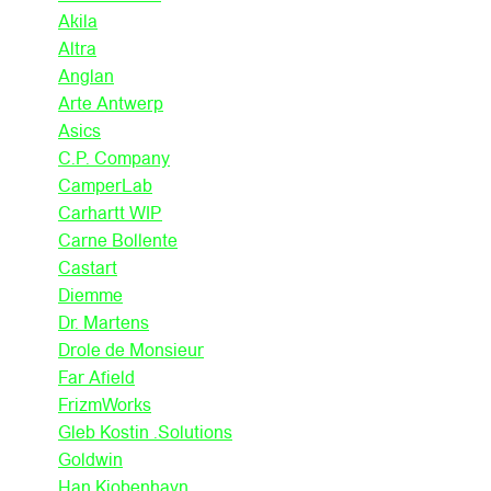
Akila
Altra
Anglan
Arte Antwerp
Asics
C.P. Company
CamperLab
Carhartt WIP
Carne Bollente
Castart
Diemme
Dr. Martens
Drole de Monsieur
Far Afield
FrizmWorks
Gleb Kostin .Solutions
Goldwin
Han Kjobenhavn