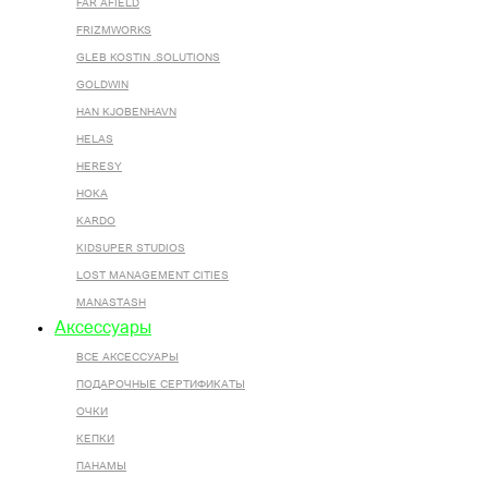
FAR AFIELD
FRIZMWORKS
GLEB KOSTIN .SOLUTIONS
GOLDWIN
HAN KJOBENHAVN
HELAS
HERESY
HOKA
KARDO
KIDSUPER STUDIOS
LOST MANAGEMENT CITIES
MANASTASH
Аксессуары
ВСЕ AКСЕССУАРЫ
ПОДАРОЧНЫЕ СЕРТИФИКАТЫ
ОЧКИ
КЕПКИ
ПАНАМЫ