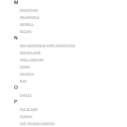
M
MANASTASH
MEANSWHILE
MERRELL
MIZUNO
N
NEW AMSTERDAM SURF ASSOCIATION
NEW BALANCE
NIGEL CABOURN
NORDA
NOVESTA
NUW
O
OAKLEY
P
PAS DE MER
POMPEII
POP TRADING COMPANY