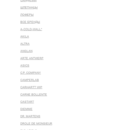
САНДАЛИИ
ШЛЕПАНЦЫ
ЛОФЕРЫ
ВСЕ БРЕНДЫ
A-COLD-WALL*
AKILA
ALTRA
ANGLAN
ARTE ANTWERP
ASICS
C.P. COMPANY
CAMPERLAB
CARHARTT WIP
CARNE BOLLENTE
CASTART
DIEMME
DR. MARTENS
DROLE DE MONSIEUR