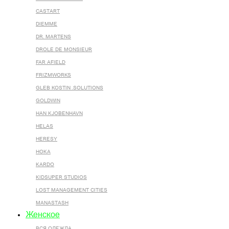
CASTART
DIEMME
DR. MARTENS
DROLE DE MONSIEUR
FAR AFIELD
FRIZMWORKS
GLEB KOSTIN .SOLUTIONS
GOLDWIN
HAN KJOBENHAVN
HELAS
HERESY
HOKA
KARDO
KIDSUPER STUDIOS
LOST MANAGEMENT CITIES
MANASTASH
Женское
ВСЯ ОДЕЖДА