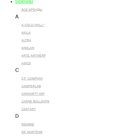
Бренды
ВСЕ БРЕНДЫ
A
A-COLD-WALL*
AKILA
ALTRA
ANGLAN
ARTE ANTWERP
ASICS
C
C.P. COMPANY
CAMPERLAB
CARHARTT WIP
CARNE BOLLENTE
CASTART
D
DIEMME
DR. MARTENS