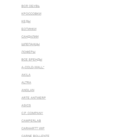
ВСЯ ОБУВЬ
КРОССОВКИ
КЕДЫ
БОТИНКИ
САНДАЛИИ
ШЛЕПАНЦЫ
ЛОФЕРЫ
ВСЕ БРЕНДЫ
A-COLD-WALL*
AKILA
ALTRA
ANGLAN
ARTE ANTWERP
ASICS
C.P. COMPANY
CAMPERLAB
CARHARTT WIP
CARNE BOLLENTE