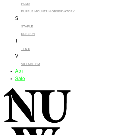
PUMA
PURPLE MOUNTAIN OBSERVATORY
S
STAPLE
SUB SUN
T
TEN C
V
VILLAGE PM
Арт
Sale