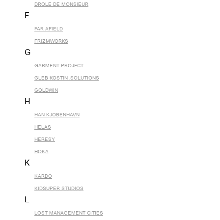
DROLE DE MONSIEUR
F
FAR AFIELD
FRIZMWORKS
G
GARMENT PROJECT
GLEB KOSTIN .SOLUTIONS
GOLDWIN
H
HAN KJOBENHAVN
HELAS
HERESY
HOKA
K
KARDO
KIDSUPER STUDIOS
L
LOST MANAGEMENT CITIES