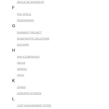
DROLE DE MONSIEUR
F
FAR AFIELD
FRIZMWORKS
G
GARMENT PROJECT
GLEB KOSTIN .SOLUTIONS
GOLDWIN
H
HAN KJOBENHAVN
HELAS
HERESY
HOKA
K
KARDO
KIDSUPER STUDIOS
L
LOST MANAGEMENT CITIES