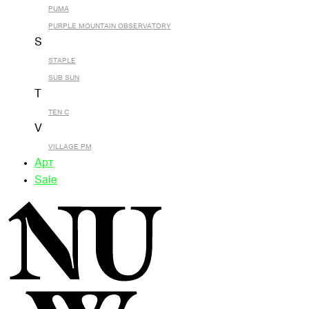
PUMA
PURPLE MOUNTAIN OBSERVATORY
S
STAPLE
SUB SUN
T
TEN C
V
VILLAGE PM
Арт
Sale