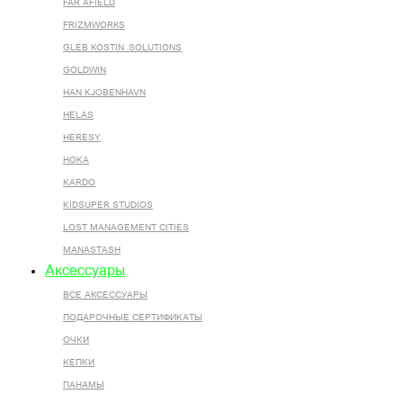
FAR AFIELD
FRIZMWORKS
GLEB KOSTIN .SOLUTIONS
GOLDWIN
HAN KJOBENHAVN
HELAS
HERESY
HOKA
KARDO
KIDSUPER STUDIOS
LOST MANAGEMENT CITIES
MANASTASH
Аксессуары
ВСЕ AКСЕССУАРЫ
ПОДАРОЧНЫЕ СЕРТИФИКАТЫ
ОЧКИ
КЕПКИ
ПАНАМЫ