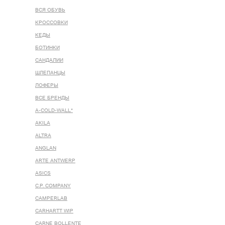
ВСЯ ОБУВЬ
КРОССОВКИ
КЕДЫ
БОТИНКИ
САНДАЛИИ
ШЛЕПАНЦЫ
ЛОФЕРЫ
ВСЕ БРЕНДЫ
A-COLD-WALL*
AKILA
ALTRA
ANGLAN
ARTE ANTWERP
ASICS
C.P. COMPANY
CAMPERLAB
CARHARTT WIP
CARNE BOLLENTE