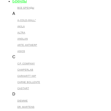
Бренды
ВСЕ БРЕНДЫ
A
A-COLD-WALL*
AKILA
ALTRA
ANGLAN
ARTE ANTWERP
ASICS
C
C.P. COMPANY
CAMPERLAB
CARHARTT WIP
CARNE BOLLENTE
CASTART
D
DIEMME
DR. MARTENS