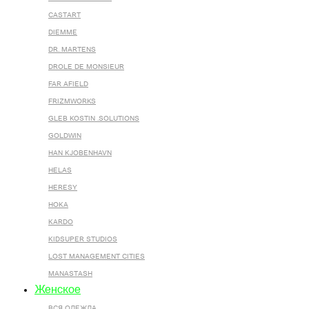
CASTART
DIEMME
DR. MARTENS
DROLE DE MONSIEUR
FAR AFIELD
FRIZMWORKS
GLEB KOSTIN .SOLUTIONS
GOLDWIN
HAN KJOBENHAVN
HELAS
HERESY
HOKA
KARDO
KIDSUPER STUDIOS
LOST MANAGEMENT CITIES
MANASTASH
Женское
ВСЯ ОДЕЖДА