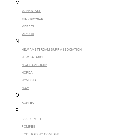
M
MANASTASH
MEANSWHILE
MERRELL
MIZUNO
N
NEW AMSTERDAM SURF ASSOCIATION
NEW BALANCE
NIGEL CABOURN
NORDA
NOVESTA
NUW
O
OAKLEY
P
PAS DE MER
POMPEII
POP TRADING COMPANY