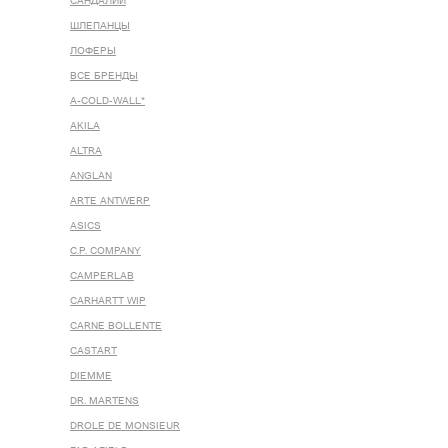
САНДАЛИИ
ШЛЕПАНЦЫ
ЛОФЕРЫ
ВСЕ БРЕНДЫ
A-COLD-WALL*
AKILA
ALTRA
ANGLAN
ARTE ANTWERP
ASICS
C.P. COMPANY
CAMPERLAB
CARHARTT WIP
CARNE BOLLENTE
CASTART
DIEMME
DR. MARTENS
DROLE DE MONSIEUR