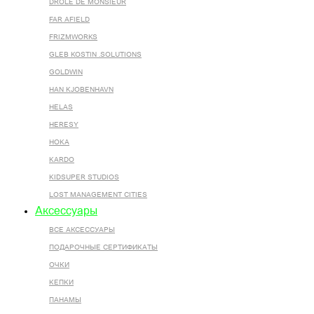
DROLE DE MONSIEUR
FAR AFIELD
FRIZMWORKS
GLEB KOSTIN .SOLUTIONS
GOLDWIN
HAN KJOBENHAVN
HELAS
HERESY
HOKA
KARDO
KIDSUPER STUDIOS
LOST MANAGEMENT CITIES
Аксессуары
ВСЕ AКСЕССУАРЫ
ПОДАРОЧНЫЕ СЕРТИФИКАТЫ
ОЧКИ
КЕПКИ
ПАНАМЫ