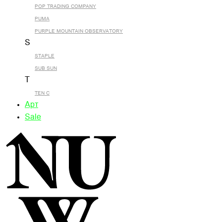
POP TRADING COMPANY
PUMA
PURPLE MOUNTAIN OBSERVATORY
S
STAPLE
SUB SUN
T
TEN C
Арт
Sale