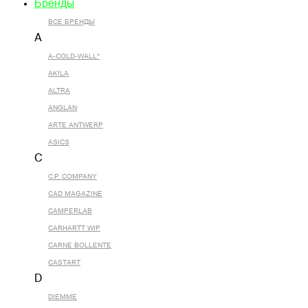
Бренды
ВСЕ БРЕНДЫ
A
A-COLD-WALL*
AKILA
ALTRA
ANGLAN
ARTE ANTWERP
ASICS
C
C.P. COMPANY
CAD MAGAZINE
CAMPERLAB
CARHARTT WIP
CARNE BOLLENTE
CASTART
D
DIEMME