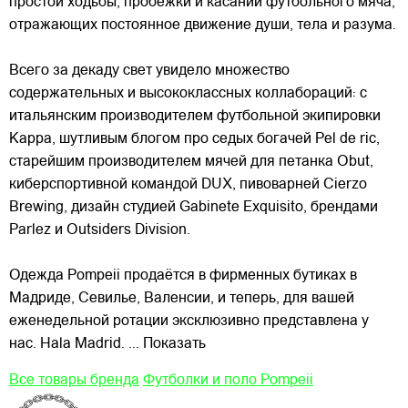
простой ходьбы, пробежки и касаний футбольного мяча,
отражающих постоянное движение души, тела и разума.
Всего за декаду свет увидело множество
содержательных и высококлассных коллабораций: с
итальянским производителем футбольной экипировки
Kappa, шутливым блогом про седых богачей Pel de ric,
старейшим производителем мячей для петанка Obut,
киберспортивной командой DUX, пивоварней Cierzo
Brewing, дизайн студией Gabinete Exquisito, брендами
Parlez и Outsiders Division.
Одежда Pompeii продаётся в фирменных бутиках в
Мадриде, Севилье, Валенсии, и теперь, для вашей
еженедельной ротации эксклюзивно представлена у
нас. Hala Madrid.
... Показать
Все товары бренда
Футболки и поло Pompeii