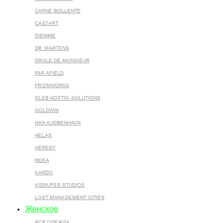
CARNE BOLLENTE
CASTART
DIEMME
DR. MARTENS
DROLE DE MONSIEUR
FAR AFIELD
FRIZMWORKS
GLEB KOSTIN .SOLUTIONS
GOLDWIN
HAN KJOBENHAVN
HELAS
HERESY
HOKA
KARDO
KIDSUPER STUDIOS
LOST MANAGEMENT CITIES
Женское
ВСЯ ОДЕЖДА