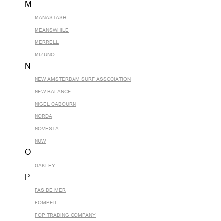
M
MANASTASH
MEANSWHILE
MERRELL
MIZUNO
N
NEW AMSTERDAM SURF ASSOCIATION
NEW BALANCE
NIGEL CABOURN
NORDA
NOVESTA
NUW
O
OAKLEY
P
PAS DE MER
POMPEII
POP TRADING COMPANY