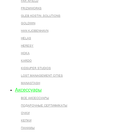
FAR AFIELD
FRIZMWORKS
GLEB KOSTIN .SOLUTIONS
GOLDWIN
HAN KJOBENHAVN
HELAS
HERESY
HOKA
KARDO
KIDSUPER STUDIOS
LOST MANAGEMENT CITIES
MANASTASH
Аксессуары
ВСЕ AКСЕССУАРЫ
ПОДАРОЧНЫЕ СЕРТИФИКАТЫ
ОЧКИ
КЕПКИ
ПАНАМЫ