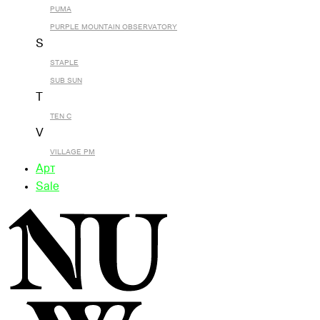
PUMA
PURPLE MOUNTAIN OBSERVATORY
S
STAPLE
SUB SUN
T
TEN C
V
VILLAGE PM
Арт
Sale