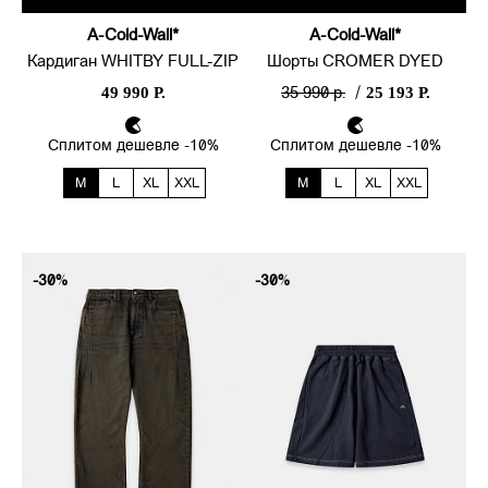
A-Cold-Wall*
A-Cold-Wall*
Кардиган WHITBY FULL-ZIP
Шорты CROMER DYED
49 990 Р.
25 193 Р.
35 990 р.
/
Сплитом дешевле -10%
Сплитом дешевле -10%
M
L
XL
XXL
M
L
XL
XXL
-30%
-30%