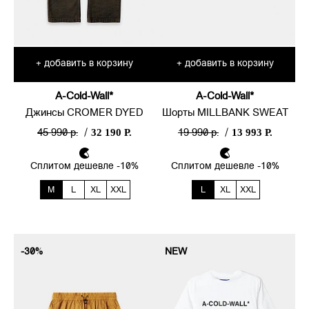
добавить в корзину
добавить в корзину
+
+
A-Cold-Wall*
A-Cold-Wall*
Джинсы CROMER DYED
Шорты MILLBANK SWEAT
32 190 Р.
13 993 Р.
45 990 р.
/
19 990 р.
/
Сплитом дешевле -10%
Сплитом дешевле -10%
M
L
XL
XXL
L
XL
XXL
-30%
NEW