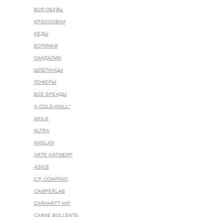
ВСЯ ОБУВЬ
КРОССОВКИ
КЕДЫ
БОТИНКИ
САНДАЛИИ
ШЛЕПАНЦЫ
ЛОФЕРЫ
ВСЕ БРЕНДЫ
A-COLD-WALL*
AKILA
ALTRA
ANGLAN
ARTE ANTWERP
ASICS
C.P. COMPANY
CAMPERLAB
CARHARTT WIP
CARNE BOLLENTE