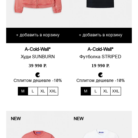
добавить в корзину
добавить в корзину
+
+
A-Cold-Wall*
A-Cold-Wall*
Худи SUNBURN
Футболка STRIPED
39 990 Р.
19 990 Р.
Сплитом дешевле -10%
Сплитом дешевле -10%
M
L
XL
XXL
M
L
XL
XXL
NEW
NEW