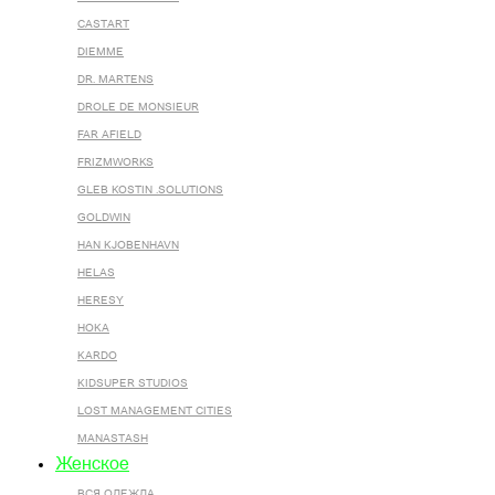
CASTART
DIEMME
DR. MARTENS
DROLE DE MONSIEUR
FAR AFIELD
FRIZMWORKS
GLEB KOSTIN .SOLUTIONS
GOLDWIN
HAN KJOBENHAVN
HELAS
HERESY
HOKA
KARDO
KIDSUPER STUDIOS
LOST MANAGEMENT CITIES
MANASTASH
Женское
ВСЯ ОДЕЖДА