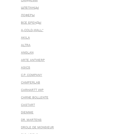
САНДАЛИИ
ШЛЕПАНЦЫ
ЛОФЕРЫ
ВСЕ БРЕНДЫ
A-COLD-WALL*
AKILA
ALTRA
ANGLAN
ARTE ANTWERP
ASICS
C.P. COMPANY
CAMPERLAB
CARHARTT WIP
CARNE BOLLENTE
CASTART
DIEMME
DR. MARTENS
DROLE DE MONSIEUR