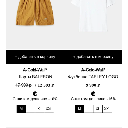
добавить в корзину
добавить в корзину
+
+
A-Cold-Wall*
A-Cold-Wall*
Шорты BALFRON
Футболка TAPLEY LOGO
12 593 Р.
9 990 Р.
17 990 р.
/
Сплитом дешевле -10%
Сплитом дешевле -10%
M
L
XL
XXL
M
L
XL
XXL