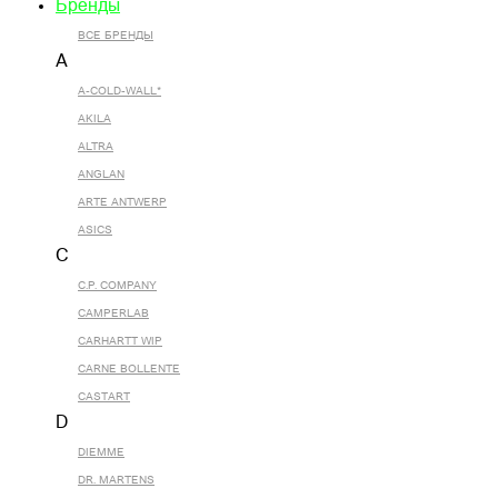
Бренды
ВСЕ БРЕНДЫ
A
A-COLD-WALL*
AKILA
ALTRA
ANGLAN
ARTE ANTWERP
ASICS
C
C.P. COMPANY
CAMPERLAB
CARHARTT WIP
CARNE BOLLENTE
CASTART
D
DIEMME
DR. MARTENS