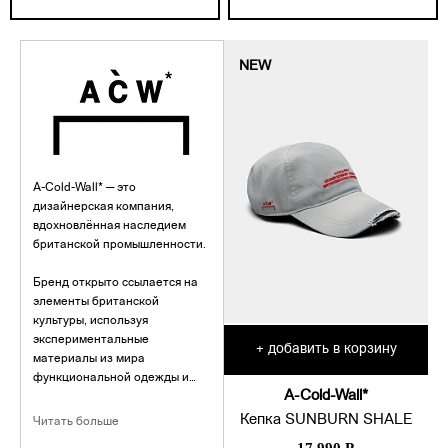
NEW
A-Cold-Wall* — это
дизайнерская компания,
вдохновлённая наследием
британской промышленности.
Бренд открыто ссылается на
элементы британской
культуры, используя
экспериментальные
добавить в корзину
+
материалы из мира
функциональной одежды и
A-Cold-Wall*
цветовые решения, навеянные
индустриальной эстетикой
Кепка SUNBURN SHALE
Читать больше
послевоенной Британии,