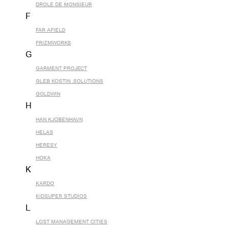
DROLE DE MONSIEUR
F
FAR AFIELD
FRIZMWORKS
G
GARMENT PROJECT
GLEB KOSTIN .SOLUTIONS
GOLDWIN
H
HAN KJOBENHAVN
HELAS
HERESY
HOKA
K
KARDO
KIDSUPER STUDIOS
L
LOST MANAGEMENT CITIES