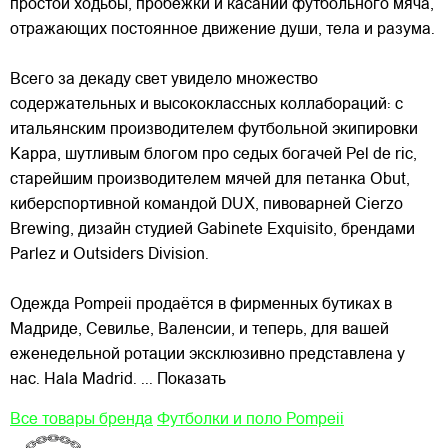
простой ходьбы, пробежки и касаний футбольного мяча,
отражающих постоянное движение души, тела и разума.
Всего за декаду свет увидело множество
содержательных и высококлассных коллабораций: с
итальянским производителем футбольной экипировки
Kappa, шутливым блогом про седых богачей Pel de ric,
старейшим производителем мячей для петанка Obut,
киберспортивной командой DUX, пивоварней Cierzo
Brewing, дизайн студией Gabinete Exquisito, брендами
Parlez и Outsiders Division.
Одежда Pompeii продаётся в фирменных бутиках в
Мадриде, Севилье, Валенсии, и теперь, для вашей
еженедельной ротации эксклюзивно представлена у
нас. Hala Madrid.
... Показать
Все товары бренда
Футболки и поло Pompeii