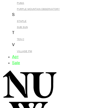
PUMA
PURPLE MOUNTAIN OBSERVATORY
S
STAPLE
SUB SUN
T
TEN C
V
VILLAGE PM
Арт
Sale