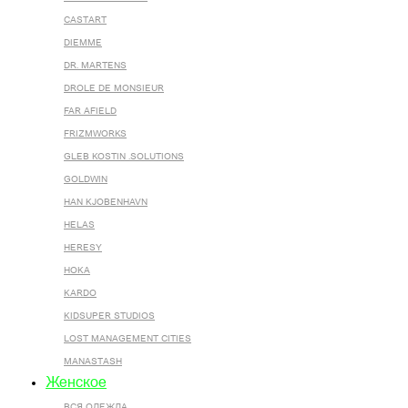
CASTART
DIEMME
DR. MARTENS
DROLE DE MONSIEUR
FAR AFIELD
FRIZMWORKS
GLEB KOSTIN .SOLUTIONS
GOLDWIN
HAN KJOBENHAVN
HELAS
HERESY
HOKA
KARDO
KIDSUPER STUDIOS
LOST MANAGEMENT CITIES
MANASTASH
Женское
ВСЯ ОДЕЖДА