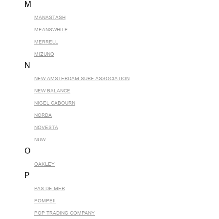
M
MANASTASH
MEANSWHILE
MERRELL
MIZUNO
N
NEW AMSTERDAM SURF ASSOCIATION
NEW BALANCE
NIGEL CABOURN
NORDA
NOVESTA
NUW
O
OAKLEY
P
PAS DE MER
POMPEII
POP TRADING COMPANY