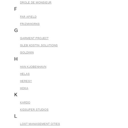
DROLE DE MONSIEUR
F
FAR AFIELD
FRIZMWORKS
G
GARMENT PROJECT
GLEB KOSTIN .SOLUTIONS
GOLDWIN
H
HAN KJOBENHAVN
HELAS
HERESY
HOKA
K
KARDO
KIDSUPER STUDIOS
L
LOST MANAGEMENT CITIES