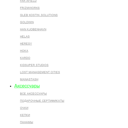
FAR AFIELD
FRIZMWORKS
GLEB KOSTIN .SOLUTIONS
GOLDWIN
HAN KJOBENHAVN
HELAS
HERESY
HOKA
KARDO
KIDSUPER STUDIOS
LOST MANAGEMENT CITIES
MANASTASH
Аксессуары
ВСЕ AКСЕССУАРЫ
ПОДАРОЧНЫЕ СЕРТИФИКАТЫ
ОЧКИ
КЕПКИ
ПАНАМЫ