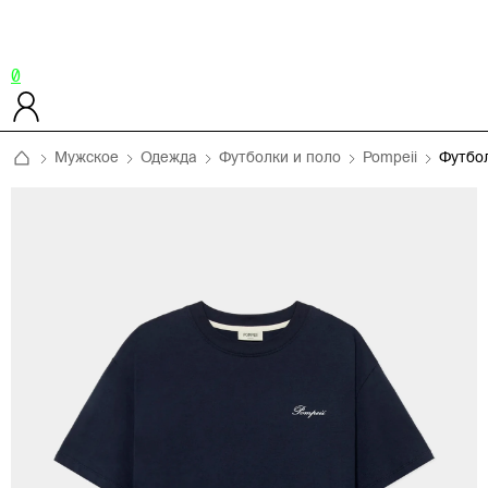
0
Мужское
Одежда
Футболки и поло
Pompeii
Футбо