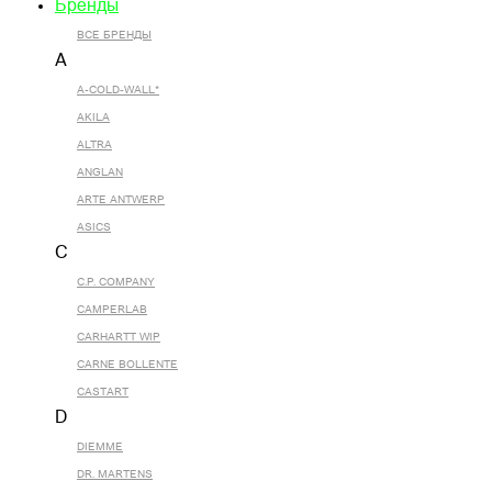
Бренды
ВСЕ БРЕНДЫ
A
A-COLD-WALL*
AKILA
ALTRA
ANGLAN
ARTE ANTWERP
ASICS
C
C.P. COMPANY
CAMPERLAB
CARHARTT WIP
CARNE BOLLENTE
CASTART
D
DIEMME
DR. MARTENS