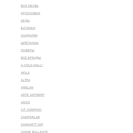
ВСЯ ОБУВЬ
КРОССОВКИ
КЕДЫ
БОТИНКИ
САНДАЛИИ
ШЛЕПАНЦЫ
ЛОФЕРЫ
ВСЕ БРЕНДЫ
A-COLD-WALL*
AKILA
ALTRA
ANGLAN
ARTE ANTWERP
ASICS
C.P. COMPANY
CAMPERLAB
CARHARTT WIP
CARNE BOLLENTE