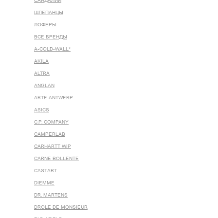
САНДАЛИИ
ШЛЕПАНЦЫ
ЛОФЕРЫ
ВСЕ БРЕНДЫ
A-COLD-WALL*
AKILA
ALTRA
ANGLAN
ARTE ANTWERP
ASICS
C.P. COMPANY
CAMPERLAB
CARHARTT WIP
CARNE BOLLENTE
CASTART
DIEMME
DR. MARTENS
DROLE DE MONSIEUR