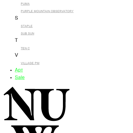
PUMA
PURPLE MOUNTAIN OBSERVATORY
S
STAPLE
SUB SUN
T
TEN C
V
VILLAGE PM
Арт
Sale