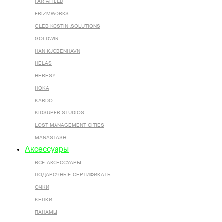
FAR AFIELD
FRIZMWORKS
GLEB KOSTIN .SOLUTIONS
GOLDWIN
HAN KJOBENHAVN
HELAS
HERESY
HOKA
KARDO
KIDSUPER STUDIOS
LOST MANAGEMENT CITIES
MANASTASH
Аксессуары
ВСЕ AКСЕССУАРЫ
ПОДАРОЧНЫЕ СЕРТИФИКАТЫ
ОЧКИ
КЕПКИ
ПАНАМЫ