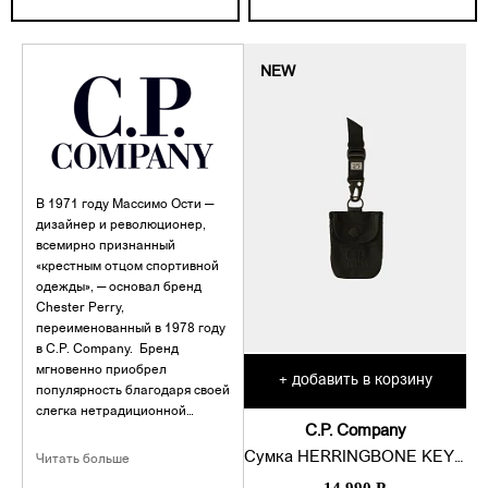
NEW
В 1971 году Массимо Ости —
дизайнер и революционер,
всемирно признанный
«крестным отцом спортивной
одежды», — основал бренд
Chester Perry,
переименованный в 1978 году
в C.P. Company. Бренд
мгновенно приобрел
добавить в корзину
+
популярность благодаря своей
слегка нетрадиционной
C.P. Company
интерпретации классической
функциональной мужской
Сумка HERRINGBONE KEY CHAIN
Читать больше
одежды.