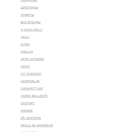
САНДАЛИИ
ШЛЕПАНЦЫ
ЛОФЕРЫ
ВСЕ БРЕНДЫ
A-COLD-WALL*
AKILA
ALTRA
ANGLAN
ARTE ANTWERP
ASICS
C.P. COMPANY
CAMPERLAB
CARHARTT WIP
CARNE BOLLENTE
CASTART
DIEMME
DR. MARTENS
DROLE DE MONSIEUR