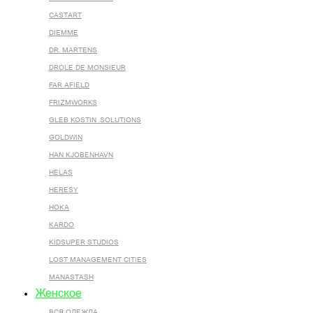
CASTART
DIEMME
DR. MARTENS
DROLE DE MONSIEUR
FAR AFIELD
FRIZMWORKS
GLEB KOSTIN .SOLUTIONS
GOLDWIN
HAN KJOBENHAVN
HELAS
HERESY
HOKA
KARDO
KIDSUPER STUDIOS
LOST MANAGEMENT CITIES
MANASTASH
Женское
ВСЯ ОДЕЖДА