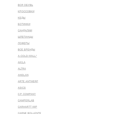
ВСЯ ОБУВЬ
КРОССОВКИ
КЕДЫ
БОТИНКИ
САНДАЛИИ
ШЛЕПАНЦЫ
ЛОФЕРЫ
ВСЕ БРЕНДЫ
A-COLD-WALL*
AKILA
ALTRA
ANGLAN
ARTE ANTWERP
ASICS
C.P. COMPANY
CAMPERLAB
CARHARTT WIP
CARNE BOLLENTE