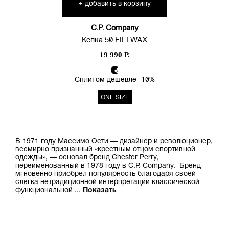
добавить в корзину
+
окрашиваются на последней
стадии изготовления.
Полученные в результате
C.P. Company
изделия имеют характерную
Кепка 50 FILI WAX
яркую расцветку с изысканным
19 990 Р.
монохромным эффектом.
Изделия C.P.
Сплитом дешевле -10%
Company отличаются
непревзойденным удобством:
ONE SIZE
уже при первой примерке
создается ощущение, будто
эту одежду ты носил годами.
Мгновенно узнаваемый
В 1971 году Массимо Ости — дизайнер и революционер,
дизайн с характерными
всемирно признанный «крестным отцом спортивной
фирменными деталями
одежды», — основал бренд Chester Perry,
сочетает в себе традиции и
переименованный в 1978 году в C.P. Company. Бренд
инновационную
мгновенно приобрел популярность благодаря своей
слегка нетрадиционной интерпретации классической
функциональность.
функциональной
...
Показать