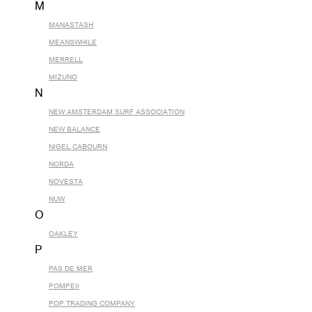
M
MANASTASH
MEANSWHILE
MERRELL
MIZUNO
N
NEW AMSTERDAM SURF ASSOCIATION
NEW BALANCE
NIGEL CABOURN
NORDA
NOVESTA
NUW
O
OAKLEY
P
PAS DE MER
POMPEII
POP TRADING COMPANY