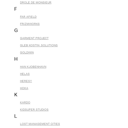
DROLE DE MONSIEUR
F
FAR AFIELD
FRIZMWORKS
G
GARMENT PROJECT
GLEB KOSTIN .SOLUTIONS
GOLDWIN
H
HAN KJOBENHAVN
HELAS
HERESY
HOKA
K
KARDO
KIDSUPER STUDIOS
L
LOST MANAGEMENT CITIES