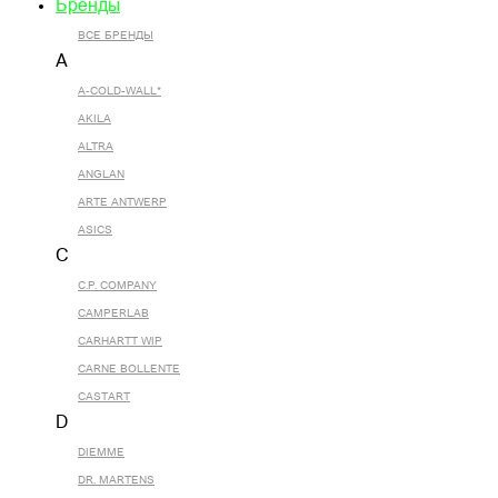
Бренды
ВСЕ БРЕНДЫ
A
A-COLD-WALL*
AKILA
ALTRA
ANGLAN
ARTE ANTWERP
ASICS
C
C.P. COMPANY
CAMPERLAB
CARHARTT WIP
CARNE BOLLENTE
CASTART
D
DIEMME
DR. MARTENS