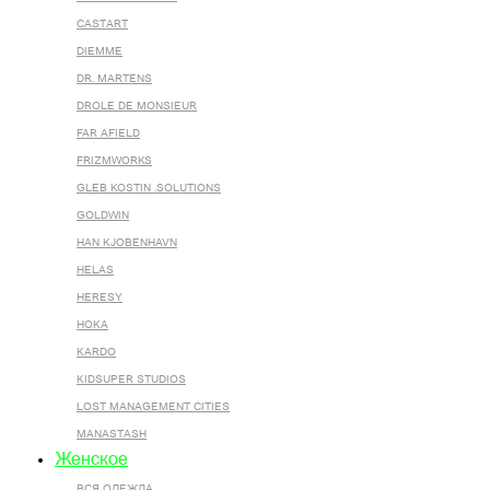
CASTART
DIEMME
DR. MARTENS
DROLE DE MONSIEUR
FAR AFIELD
FRIZMWORKS
GLEB KOSTIN .SOLUTIONS
GOLDWIN
HAN KJOBENHAVN
HELAS
HERESY
HOKA
KARDO
KIDSUPER STUDIOS
LOST MANAGEMENT CITIES
MANASTASH
Женское
ВСЯ ОДЕЖДА