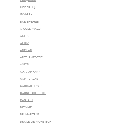
САНДАЛИИ
ШЛЕПАНЦЫ
ЛОФЕРЫ
ВСЕ БРЕНДЫ
A-COLD-WALL*
AKILA
ALTRA
ANGLAN
ARTE ANTWERP
ASICS
C.P. COMPANY
CAMPERLAB
CARHARTT WIP
CARNE BOLLENTE
CASTART
DIEMME
DR. MARTENS
DROLE DE MONSIEUR