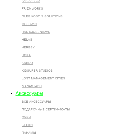
FAR AFIELD
FRIZMWORKS
GLEB KOSTIN .SOLUTIONS
GOLDWIN
HAN KJOBENHAVN
HELAS
HERESY
HOKA
KARDO
KIDSUPER STUDIOS
LOST MANAGEMENT CITIES
MANASTASH
Аксессуары
ВСЕ AКСЕССУАРЫ
ПОДАРОЧНЫЕ СЕРТИФИКАТЫ
ОЧКИ
КЕПКИ
ПАНАМЫ