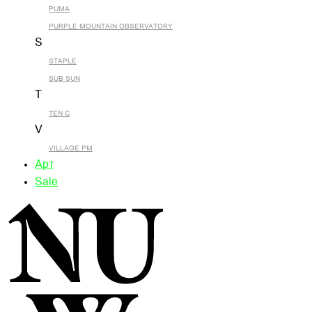
PUMA
PURPLE MOUNTAIN OBSERVATORY
S
STAPLE
SUB SUN
T
TEN C
V
VILLAGE PM
Арт
Sale