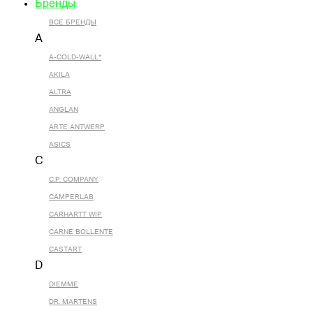
Бренды
ВСЕ БРЕНДЫ
A
A-COLD-WALL*
AKILA
ALTRA
ANGLAN
ARTE ANTWERP
ASICS
C
C.P. COMPANY
CAMPERLAB
CARHARTT WIP
CARNE BOLLENTE
CASTART
D
DIEMME
DR. MARTENS