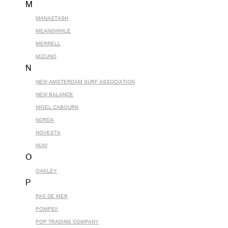
M
MANASTASH
MEANSWHILE
MERRELL
MIZUNO
N
NEW AMSTERDAM SURF ASSOCIATION
NEW BALANCE
NIGEL CABOURN
NORDA
NOVESTA
NUW
O
OAKLEY
P
PAS DE MER
POMPEII
POP TRADING COMPANY