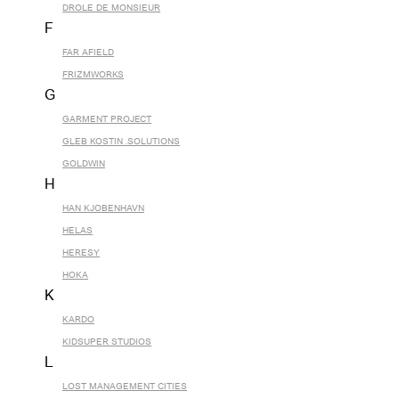
DROLE DE MONSIEUR
F
FAR AFIELD
FRIZMWORKS
G
GARMENT PROJECT
GLEB KOSTIN .SOLUTIONS
GOLDWIN
H
HAN KJOBENHAVN
HELAS
HERESY
HOKA
K
KARDO
KIDSUPER STUDIOS
L
LOST MANAGEMENT CITIES