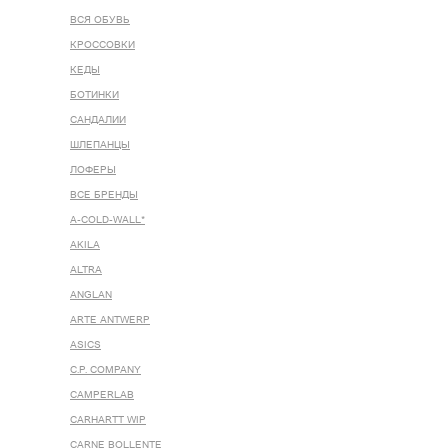
ВСЯ ОБУВЬ
КРОССОВКИ
КЕДЫ
БОТИНКИ
САНДАЛИИ
ШЛЕПАНЦЫ
ЛОФЕРЫ
ВСЕ БРЕНДЫ
A-COLD-WALL*
AKILA
ALTRA
ANGLAN
ARTE ANTWERP
ASICS
C.P. COMPANY
CAMPERLAB
CARHARTT WIP
CARNE BOLLENTE