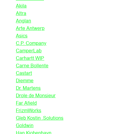
Akila
Altra
Anglan
Arte Antwerp
Asics
C.P. Company
CamperLab
Carhartt WIP
Carne Bollente
Castart
Diemme
Dr. Martens
Drole de Monsieur
Far Afield
FrizmWorks
Gleb Kostin .Solutions
Goldwin
Han Kjobenhavn