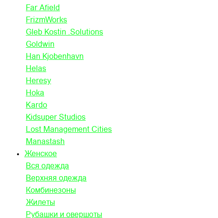
Far Afield
FrizmWorks
Gleb Kostin .Solutions
Goldwin
Han Kjobenhavn
Helas
Heresy
Hoka
Kardo
Kidsuper Studios
Lost Management Cities
Manastash
Женское
Вся одежда
Верхняя одежда
Комбинезоны
Жилеты
Рубашки и овершоты