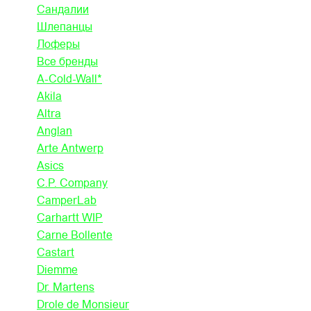
Сандалии
Шлепанцы
Лоферы
Все бренды
A-Cold-Wall*
Akila
Altra
Anglan
Arte Antwerp
Asics
C.P. Company
CamperLab
Carhartt WIP
Carne Bollente
Castart
Diemme
Dr. Martens
Drole de Monsieur