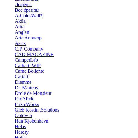
Лоферы
Все бренды
A-Cold-Wall*
Akila
Altra
Anglan
Arte Antwerp
Asics
C.P. Company
CAD MAGAZINE
CamperLab
Carhartt WIP
Carne Bollente
Castart
Diemme
Dr. Martens
Drole de Monsieur
Far Afield
FrizmWorks
Gleb Kostin .Solutions
Goldwin
Han Kjobenhavn
Helas
Heresy
Hoka