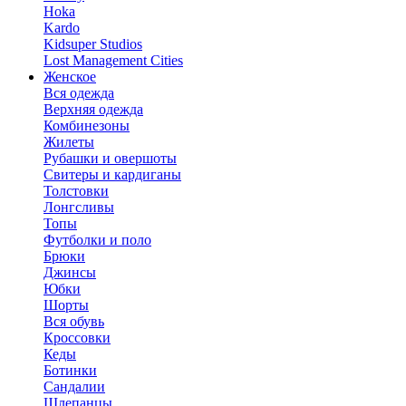
Hoka
Kardo
Kidsuper Studios
Lost Management Cities
Женское
Вся одежда
Верхняя одежда
Комбинезоны
Жилеты
Рубашки и овершоты
Свитеры и кардиганы
Толстовки
Лонгсливы
Топы
Футболки и поло
Брюки
Джинсы
Юбки
Шорты
Вся обувь
Кроссовки
Кеды
Ботинки
Сандалии
Шлепанцы