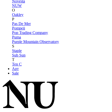
Novesta
NUW
O
Oakley
P
Pas De Mer
Pompeii
Pop Trading Company
Puma
Purple Mountain Observatory
S
Staple
Sub Sun
T
Ten C
Арт
Sale