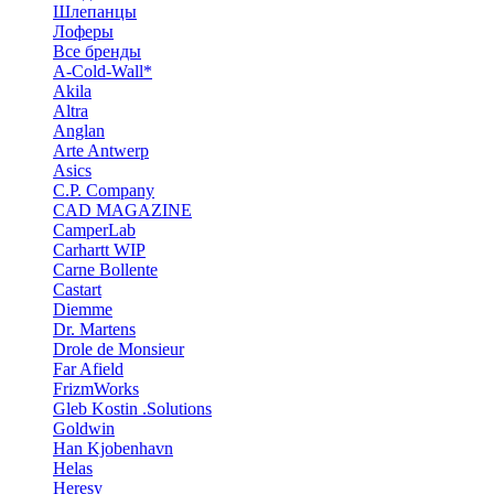
Шлепанцы
Лоферы
Все бренды
A-Cold-Wall*
Akila
Altra
Anglan
Arte Antwerp
Asics
C.P. Company
CAD MAGAZINE
CamperLab
Carhartt WIP
Carne Bollente
Castart
Diemme
Dr. Martens
Drole de Monsieur
Far Afield
FrizmWorks
Gleb Kostin .Solutions
Goldwin
Han Kjobenhavn
Helas
Heresy