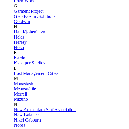
FrizmWorks
G
Garment Project
Gleb Kostin .Solutions
Goldwin
H
Han Kjobenhavn
Helas
Heresy
Hoka
K
Kardo
Kidsuper Studios
L
Lost Management Cities
M
Manastash
Meanswhile
Merrell
Mizuno
N
New Amsterdam Surf Association
New Balance
Nigel Cabourn
Norda