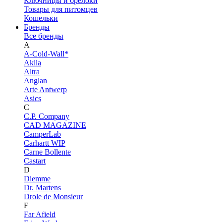
Ключницы и брелоки
Товары для питомцев
Кошельки
Бренды
Все бренды
A
A-Cold-Wall*
Akila
Altra
Anglan
Arte Antwerp
Asics
C
C.P. Company
CAD MAGAZINE
CamperLab
Carhartt WIP
Carne Bollente
Castart
D
Diemme
Dr. Martens
Drole de Monsieur
F
Far Afield