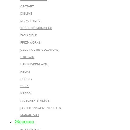
CASTART
DIEMME
DR. MARTENS
DROLE DE MONSIEUR
FAR AFIELD
FRIZMWORKS
GLEB KOSTIN .SOLUTIONS
GOLDWIN
HAN KJOBENHAVN
HELAS
HERESY
HOKA
KARDO
KIDSUPER STUDIOS
LOST MANAGEMENT CITIES
MANASTASH
Женское
ВСЯ ОДЕЖДА