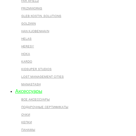
FAR AFIELD
FRIZMWORKS
GLEB KOSTIN .SOLUTIONS
GOLDWIN
HAN KJOBENHAVN
HELAS
HERESY
HOKA
KARDO
KIDSUPER STUDIOS
LOST MANAGEMENT CITIES
MANASTASH
Аксессуары
ВСЕ AКСЕССУАРЫ
ПОДАРОЧНЫЕ СЕРТИФИКАТЫ
ОЧКИ
КЕПКИ
ПАНАМЫ