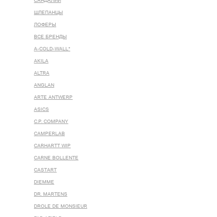
САНДАЛИИ
ШЛЕПАНЦЫ
ЛОФЕРЫ
ВСЕ БРЕНДЫ
A-COLD-WALL*
AKILA
ALTRA
ANGLAN
ARTE ANTWERP
ASICS
C.P. COMPANY
CAMPERLAB
CARHARTT WIP
CARNE BOLLENTE
CASTART
DIEMME
DR. MARTENS
DROLE DE MONSIEUR