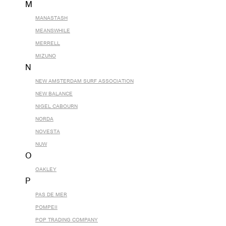
M
MANASTASH
MEANSWHILE
MERRELL
MIZUNO
N
NEW AMSTERDAM SURF ASSOCIATION
NEW BALANCE
NIGEL CABOURN
NORDA
NOVESTA
NUW
O
OAKLEY
P
PAS DE MER
POMPEII
POP TRADING COMPANY