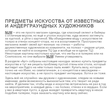
ПРЕДМЕТЫ ИСКУССТВА ОТ ИЗВЕСТНЫХ
И АНДЕРГРАУНДНЫХ ХУДОЖНИКОВ
NUW
— это не просто магазин одежды, где классный селект и байеры
с отличным вкусом, но ещё и уголок искусства, куда можно заглянуть
за курткой, а уйти с картиной. Мы объединяем моду с искусством не
только в стенах концепт-стора, но и в ассортименте. Пространство
магазина живёт своей арт-жизнью: на стенах — работы
дружественных художников из комьюнити, на полках — редкие штуки,
которые не найти в соседнем ТЦ (да и вообще ни в одном ТЦ).
Некоторые картины настолько крутые, что им бы и в галерею или на
Cosmoscow, но они выбрали
NUW
. Умеем уговаривать.
В разделе «Арт» собраны настоящие находки: можно купить предметы
искусства и тут же решить проблему пустой стены или стола, который
выглядит как будто на нём только пыль живёт. Купить вазу, которая
точно не «из Икеи, но симпатичная», а с концептом и месседжем —
настоящее искусство, а не просто предмет интерьера. Хотя и он тоже.
Здесь всё не случайно: мы дружим с художниками, следим за новыми
именами, даём возможность высказаться тем, кто творит не ради
хайпа. И делаем так, чтобы мода и искусство встречались не раз в год
на мероприятиях, а каждый день — на полках, стенах и в сердцах. Если
у вас в квартире пусто, а душа жаждет превратить квартиру в некое
подобие галереи, пора заказать картину или вазу сейчас.