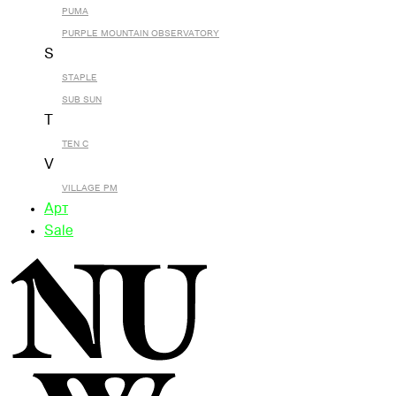
PUMA
PURPLE MOUNTAIN OBSERVATORY
S
STAPLE
SUB SUN
T
TEN C
V
VILLAGE PM
Арт
Sale