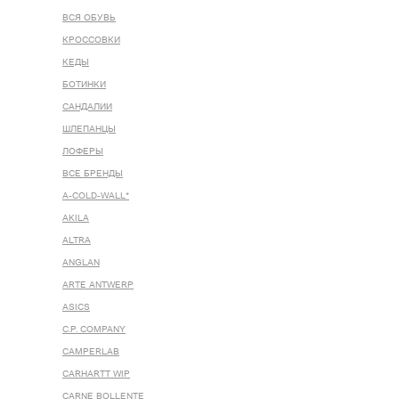
ВСЯ ОБУВЬ
КРОССОВКИ
КЕДЫ
БОТИНКИ
САНДАЛИИ
ШЛЕПАНЦЫ
ЛОФЕРЫ
ВСЕ БРЕНДЫ
A-COLD-WALL*
AKILA
ALTRA
ANGLAN
ARTE ANTWERP
ASICS
C.P. COMPANY
CAMPERLAB
CARHARTT WIP
CARNE BOLLENTE