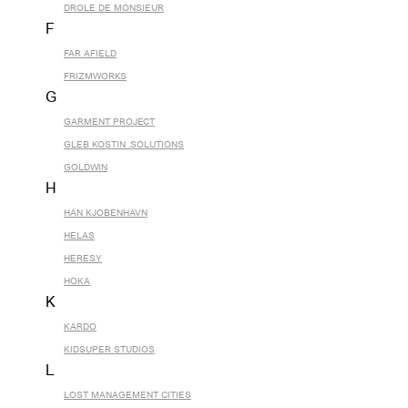
DROLE DE MONSIEUR
F
FAR AFIELD
FRIZMWORKS
G
GARMENT PROJECT
GLEB KOSTIN .SOLUTIONS
GOLDWIN
H
HAN KJOBENHAVN
HELAS
HERESY
HOKA
K
KARDO
KIDSUPER STUDIOS
L
LOST MANAGEMENT CITIES