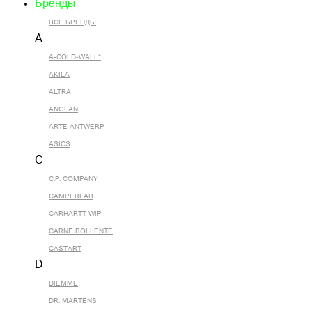
Бренды
ВСЕ БРЕНДЫ
A
A-COLD-WALL*
AKILA
ALTRA
ANGLAN
ARTE ANTWERP
ASICS
C
C.P. COMPANY
CAMPERLAB
CARHARTT WIP
CARNE BOLLENTE
CASTART
D
DIEMME
DR. MARTENS