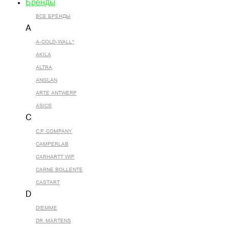
Бренды
ВСЕ БРЕНДЫ
A
A-COLD-WALL*
AKILA
ALTRA
ANGLAN
ARTE ANTWERP
ASICS
C
C.P. COMPANY
CAMPERLAB
CARHARTT WIP
CARNE BOLLENTE
CASTART
D
DIEMME
DR. MARTENS