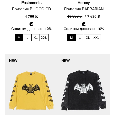
Postaments
Heresy
Лонгслив P LOGO GD
Лонгслив BARBARIAN
4 700 Р.
7 690 Р.
10 990 р.
/
Сплитом дешевле -10%
Сплитом дешевле -10%
M
L
XL
XXL
M
L
XL
XXL
NEW
NEW