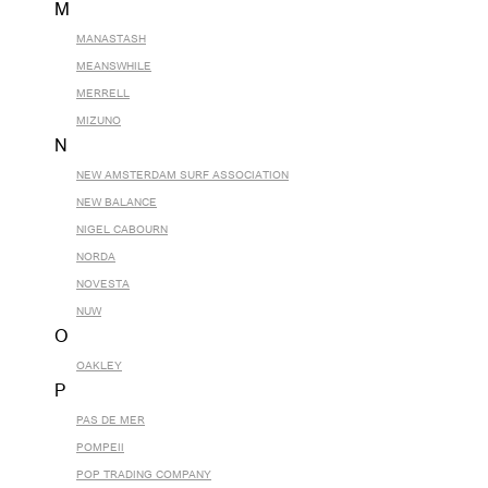
M
MANASTASH
MEANSWHILE
MERRELL
MIZUNO
N
NEW AMSTERDAM SURF ASSOCIATION
NEW BALANCE
NIGEL CABOURN
NORDA
NOVESTA
NUW
O
OAKLEY
P
PAS DE MER
POMPEII
POP TRADING COMPANY