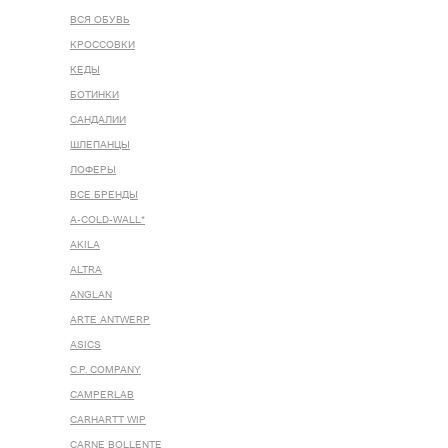
ВСЯ ОБУВЬ
КРОССОВКИ
КЕДЫ
БОТИНКИ
САНДАЛИИ
ШЛЕПАНЦЫ
ЛОФЕРЫ
ВСЕ БРЕНДЫ
A-COLD-WALL*
AKILA
ALTRA
ANGLAN
ARTE ANTWERP
ASICS
C.P. COMPANY
CAMPERLAB
CARHARTT WIP
CARNE BOLLENTE