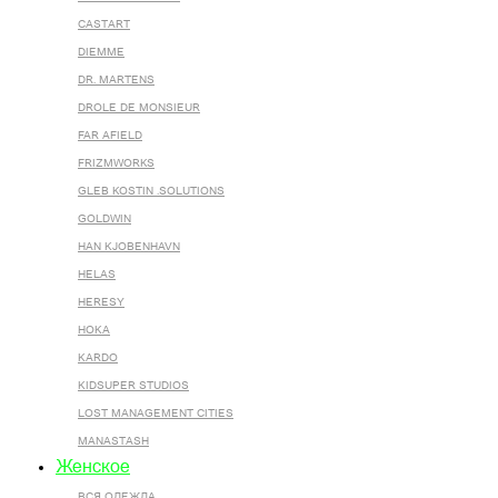
CASTART
DIEMME
DR. MARTENS
DROLE DE MONSIEUR
FAR AFIELD
FRIZMWORKS
GLEB KOSTIN .SOLUTIONS
GOLDWIN
HAN KJOBENHAVN
HELAS
HERESY
HOKA
KARDO
KIDSUPER STUDIOS
LOST MANAGEMENT CITIES
MANASTASH
Женское
ВСЯ ОДЕЖДА