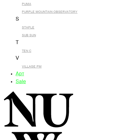
PUMA
PURPLE MOUNTAIN OBSERVATORY
S
STAPLE
SUB SUN
T
TEN C
V
VILLAGE PM
Арт
Sale