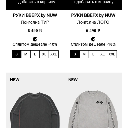
добавить в корзину
добавить в корзину
+
+
РУКИ ВВЕРХ by NUW
РУКИ ВВЕРХ by NUW
Лонгслив ТУР
Лонгслив ЛОГО
6 490 Р.
6 490 Р.
Сплитом дешевле -10%
Сплитом дешевле -10%
S
M
L
XL
XXL
S
M
L
XL
XXL
NEW
NEW