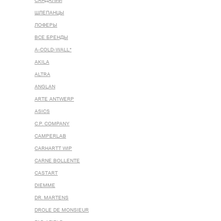
САНДАЛИИ
ШЛЕПАНЦЫ
ЛОФЕРЫ
ВСЕ БРЕНДЫ
A-COLD-WALL*
AKILA
ALTRA
ANGLAN
ARTE ANTWERP
ASICS
C.P. COMPANY
CAMPERLAB
CARHARTT WIP
CARNE BOLLENTE
CASTART
DIEMME
DR. MARTENS
DROLE DE MONSIEUR