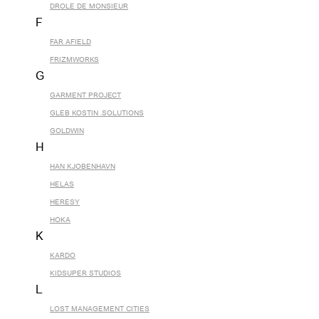
DROLE DE MONSIEUR
F
FAR AFIELD
FRIZMWORKS
G
GARMENT PROJECT
GLEB KOSTIN .SOLUTIONS
GOLDWIN
H
HAN KJOBENHAVN
HELAS
HERESY
HOKA
K
KARDO
KIDSUPER STUDIOS
L
LOST MANAGEMENT CITIES