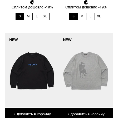
Сплитом дешевле -10%
Сплитом дешевле -10%
S
M
L
XL
S
M
L
XL
NEW
NEW
добавить в корзину
добавить в корзину
+
+