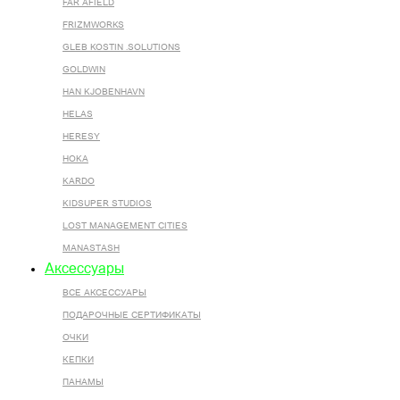
FAR AFIELD
FRIZMWORKS
GLEB KOSTIN .SOLUTIONS
GOLDWIN
HAN KJOBENHAVN
HELAS
HERESY
HOKA
KARDO
KIDSUPER STUDIOS
LOST MANAGEMENT CITIES
MANASTASH
Аксессуары
ВСЕ AКСЕССУАРЫ
ПОДАРОЧНЫЕ СЕРТИФИКАТЫ
ОЧКИ
КЕПКИ
ПАНАМЫ