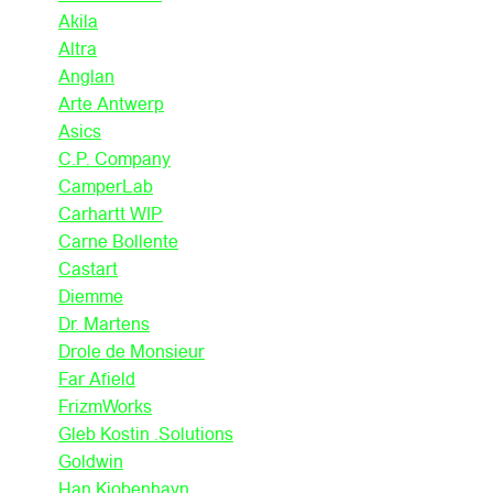
Akila
Altra
Anglan
Arte Antwerp
Asics
C.P. Company
CamperLab
Carhartt WIP
Carne Bollente
Castart
Diemme
Dr. Martens
Drole de Monsieur
Far Afield
FrizmWorks
Gleb Kostin .Solutions
Goldwin
Han Kjobenhavn