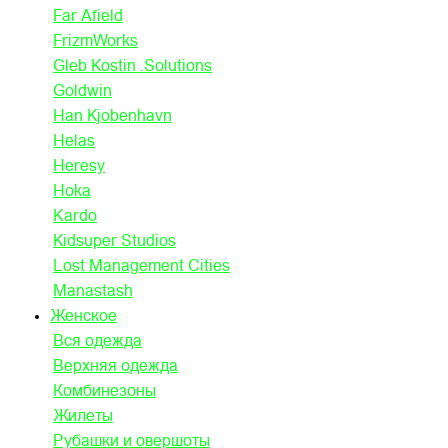
Far Afield
FrizmWorks
Gleb Kostin .Solutions
Goldwin
Han Kjobenhavn
Helas
Heresy
Hoka
Kardo
Kidsuper Studios
Lost Management Cities
Manastash
Женское
Вся одежда
Верхняя одежда
Комбинезоны
Жилеты
Рубашки и овершоты