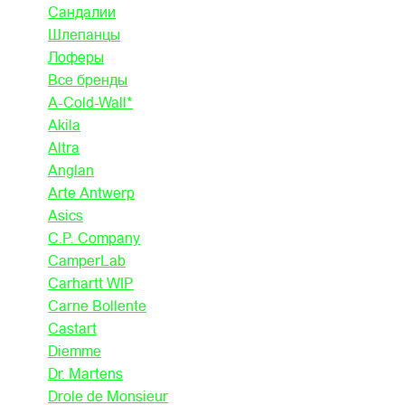
Сандалии
Шлепанцы
Лоферы
Все бренды
A-Cold-Wall*
Akila
Altra
Anglan
Arte Antwerp
Asics
C.P. Company
CamperLab
Carhartt WIP
Carne Bollente
Castart
Diemme
Dr. Martens
Drole de Monsieur