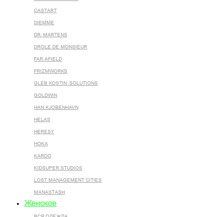
CASTART
DIEMME
DR. MARTENS
DROLE DE MONSIEUR
FAR AFIELD
FRIZMWORKS
GLEB KOSTIN .SOLUTIONS
GOLDWIN
HAN KJOBENHAVN
HELAS
HERESY
HOKA
KARDO
KIDSUPER STUDIOS
LOST MANAGEMENT CITIES
MANASTASH
Женское
ВСЯ ОДЕЖДА