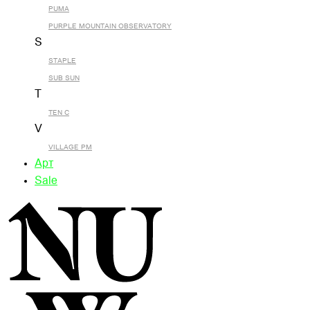
PUMA
PURPLE MOUNTAIN OBSERVATORY
S
STAPLE
SUB SUN
T
TEN C
V
VILLAGE PM
Арт
Sale