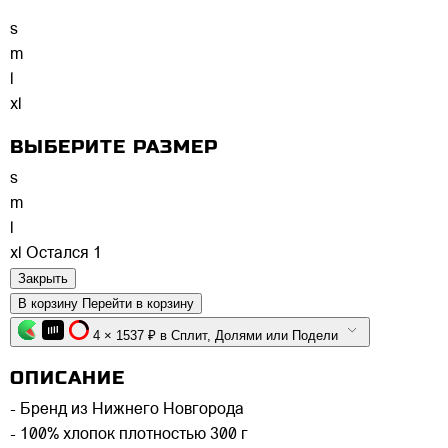
s
m
l
xl
ВЫБЕРИТЕ РАЗМЕР
s
m
l
xl
Остался 1
Закрыть
В корзину
Перейти в корзину
4 × 1537 ₽ в Сплит, Долями или Подели
ОПИСАНИЕ
- Бренд из Нижнего Новгорода
- 100% хлопок плотностью 300 г