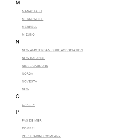
M
MANASTASH
MEANSWHILE
MERRELL
MIZUNO
N
NEW AMSTERDAM SURF ASSOCIATION
NEW BALANCE
NIGEL CABOURN
NORDA
NOVESTA
NUW
O
OAKLEY
P
PAS DE MER
POMPEII
POP TRADING COMPANY