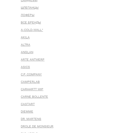
САНДАЛИИ
ШЛЕПАНЦЫ
ЛОФЕРЫ
ВСЕ БРЕНДЫ
A-COLD-WALL*
AKILA
ALTRA
ANGLAN
ARTE ANTWERP
ASICS
C.P. COMPANY
CAMPERLAB
CARHARTT WIP
CARNE BOLLENTE
CASTART
DIEMME
DR. MARTENS
DROLE DE MONSIEUR