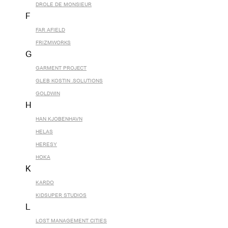
DROLE DE MONSIEUR
F
FAR AFIELD
FRIZMWORKS
G
GARMENT PROJECT
GLEB KOSTIN .SOLUTIONS
GOLDWIN
H
HAN KJOBENHAVN
HELAS
HERESY
HOKA
K
KARDO
KIDSUPER STUDIOS
L
LOST MANAGEMENT CITIES