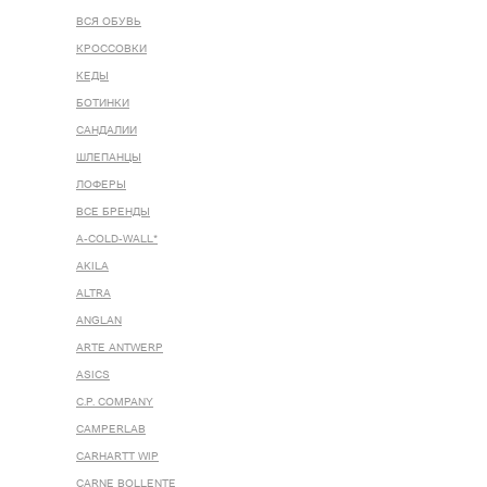
ВСЯ ОБУВЬ
КРОССОВКИ
КЕДЫ
БОТИНКИ
САНДАЛИИ
ШЛЕПАНЦЫ
ЛОФЕРЫ
ВСЕ БРЕНДЫ
A-COLD-WALL*
AKILA
ALTRA
ANGLAN
ARTE ANTWERP
ASICS
C.P. COMPANY
CAMPERLAB
CARHARTT WIP
CARNE BOLLENTE