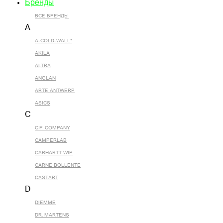
Бренды
ВСЕ БРЕНДЫ
A
A-COLD-WALL*
AKILA
ALTRA
ANGLAN
ARTE ANTWERP
ASICS
C
C.P. COMPANY
CAMPERLAB
CARHARTT WIP
CARNE BOLLENTE
CASTART
D
DIEMME
DR. MARTENS