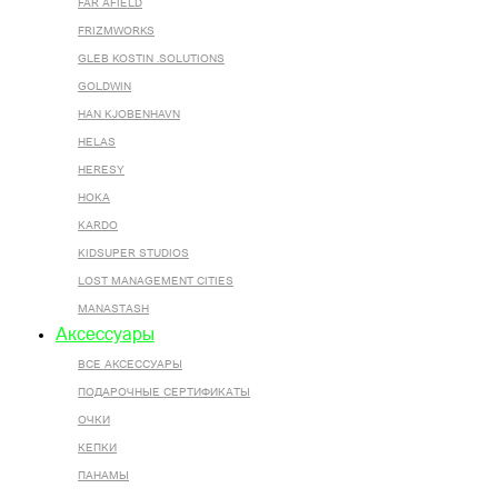
FAR AFIELD
FRIZMWORKS
GLEB KOSTIN .SOLUTIONS
GOLDWIN
HAN KJOBENHAVN
HELAS
HERESY
HOKA
KARDO
KIDSUPER STUDIOS
LOST MANAGEMENT CITIES
MANASTASH
Аксессуары
ВСЕ AКСЕССУАРЫ
ПОДАРОЧНЫЕ СЕРТИФИКАТЫ
ОЧКИ
КЕПКИ
ПАНАМЫ