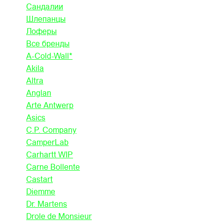
Сандалии
Шлепанцы
Лоферы
Все бренды
A-Cold-Wall*
Akila
Altra
Anglan
Arte Antwerp
Asics
C.P. Company
CamperLab
Carhartt WIP
Carne Bollente
Castart
Diemme
Dr. Martens
Drole de Monsieur