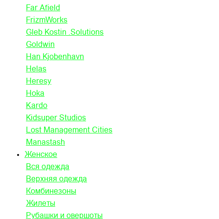
Far Afield
FrizmWorks
Gleb Kostin .Solutions
Goldwin
Han Kjobenhavn
Helas
Heresy
Hoka
Kardo
Kidsuper Studios
Lost Management Cities
Manastash
Женское
Вся одежда
Верхняя одежда
Комбинезоны
Жилеты
Рубашки и овершоты