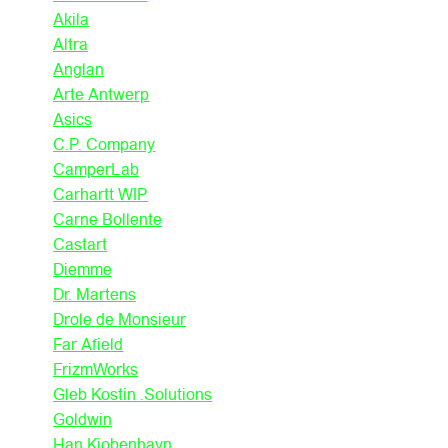
Akila
Altra
Anglan
Arte Antwerp
Asics
C.P. Company
CamperLab
Carhartt WIP
Carne Bollente
Castart
Diemme
Dr. Martens
Drole de Monsieur
Far Afield
FrizmWorks
Gleb Kostin .Solutions
Goldwin
Han Kjobenhavn