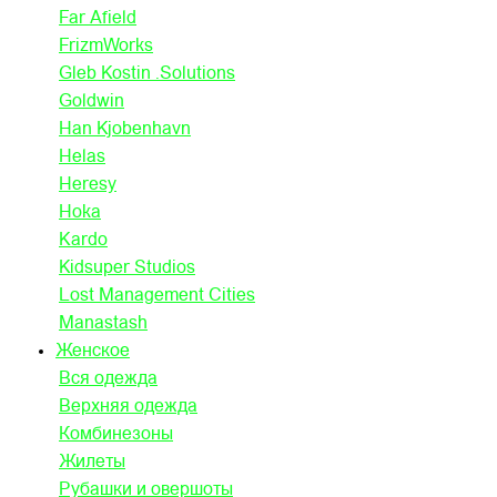
Far Afield
FrizmWorks
Gleb Kostin .Solutions
Goldwin
Han Kjobenhavn
Helas
Heresy
Hoka
Kardo
Kidsuper Studios
Lost Management Cities
Manastash
Женское
Вся одежда
Верхняя одежда
Комбинезоны
Жилеты
Рубашки и овершоты