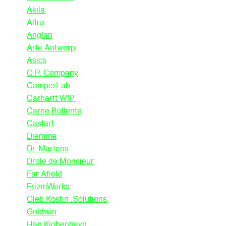
Akila
Altra
Anglan
Arte Antwerp
Asics
C.P. Company
CamperLab
Carhartt WIP
Carne Bollente
Castart
Diemme
Dr. Martens
Drole de Monsieur
Far Afield
FrizmWorks
Gleb Kostin .Solutions
Goldwin
Han Kjobenhavn