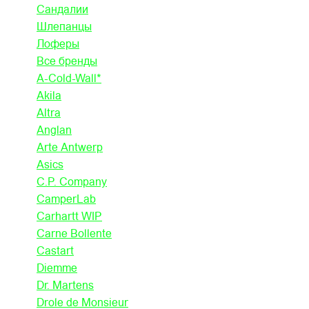
Сандалии
Шлепанцы
Лоферы
Все бренды
A-Cold-Wall*
Akila
Altra
Anglan
Arte Antwerp
Asics
C.P. Company
CamperLab
Carhartt WIP
Carne Bollente
Castart
Diemme
Dr. Martens
Drole de Monsieur