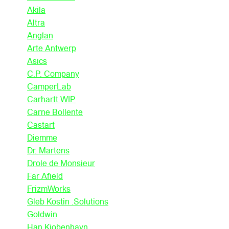
Akila
Altra
Anglan
Arte Antwerp
Asics
C.P. Company
CamperLab
Carhartt WIP
Carne Bollente
Castart
Diemme
Dr. Martens
Drole de Monsieur
Far Afield
FrizmWorks
Gleb Kostin .Solutions
Goldwin
Han Kjobenhavn