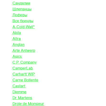
Сандалии
Шлепанцы
Лоферы
Все бренды
A-Cold-Wall*
Akila
Altra
Anglan
Arte Antwerp
Asics
C.P. Company
CamperLab
Carhartt WIP
Carne Bollente
Castart
Diemme
Dr. Martens
Drole de Monsieur