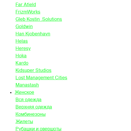
Far Afield
FrizmWorks
Gleb Kostin .Solutions
Goldwin
Han Kjobenhavn
Helas
Heresy
Hoka
Kardo
Kidsuper Studios
Lost Management Cities
Manastash
Женское
Вся одежда
Верхняя одежда
Комбинезоны
Жилеты
Рубашки и овершоты