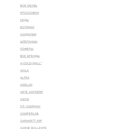
ВСЯ ОБУВЬ
КРОССОВКИ
КЕДЫ
БОТИНКИ
САНДАЛИИ
ШЛЕПАНЦЫ
ЛОФЕРЫ
ВСЕ БРЕНДЫ
A-COLD-WALL*
AKILA
ALTRA
ANGLAN
ARTE ANTWERP
ASICS
C.P. COMPANY
CAMPERLAB
CARHARTT WIP
CARNE BOLLENTE