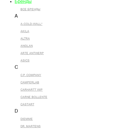
Бренды
ВСЕ БРЕНДЫ
A
A-COLD-WALL*
AKILA
ALTRA
ANGLAN
ARTE ANTWERP
ASICS
C
C.P. COMPANY
CAMPERLAB
CARHARTT WIP
CARNE BOLLENTE
CASTART
D
DIEMME
DR. MARTENS