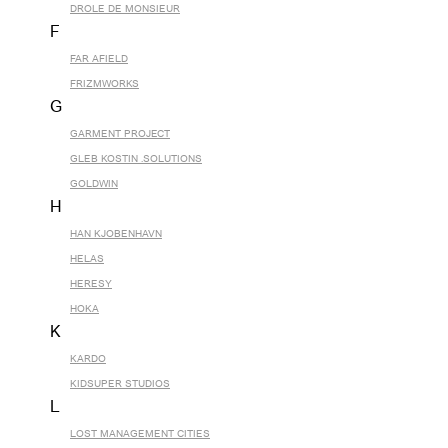
DROLE DE MONSIEUR
F
FAR AFIELD
FRIZMWORKS
G
GARMENT PROJECT
GLEB KOSTIN .SOLUTIONS
GOLDWIN
H
HAN KJOBENHAVN
HELAS
HERESY
HOKA
K
KARDO
KIDSUPER STUDIOS
L
LOST MANAGEMENT CITIES