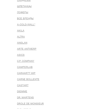
САНДАЛИИ
ШЛЕПАНЦЫ
ЛОФЕРЫ
ВСЕ БРЕНДЫ
A-COLD-WALL*
AKILA
ALTRA
ANGLAN
ARTE ANTWERP
ASICS
C.P. COMPANY
CAMPERLAB
CARHARTT WIP
CARNE BOLLENTE
CASTART
DIEMME
DR. MARTENS
DROLE DE MONSIEUR