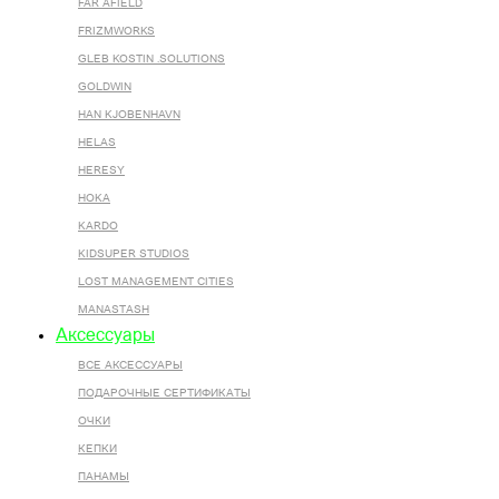
FAR AFIELD
FRIZMWORKS
GLEB KOSTIN .SOLUTIONS
GOLDWIN
HAN KJOBENHAVN
HELAS
HERESY
HOKA
KARDO
KIDSUPER STUDIOS
LOST MANAGEMENT CITIES
MANASTASH
Аксессуары
ВСЕ AКСЕССУАРЫ
ПОДАРОЧНЫЕ СЕРТИФИКАТЫ
ОЧКИ
КЕПКИ
ПАНАМЫ