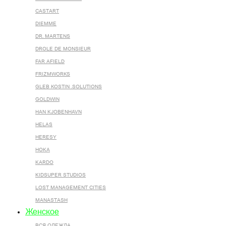
CASTART
DIEMME
DR. MARTENS
DROLE DE MONSIEUR
FAR AFIELD
FRIZMWORKS
GLEB KOSTIN .SOLUTIONS
GOLDWIN
HAN KJOBENHAVN
HELAS
HERESY
HOKA
KARDO
KIDSUPER STUDIOS
LOST MANAGEMENT CITIES
MANASTASH
Женское
ВСЯ ОДЕЖДА