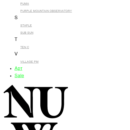
PUMA
PURPLE MOUNTAIN OBSERVATORY
S
STAPLE
SUB SUN
T
TEN C
V
VILLAGE PM
Арт
Sale