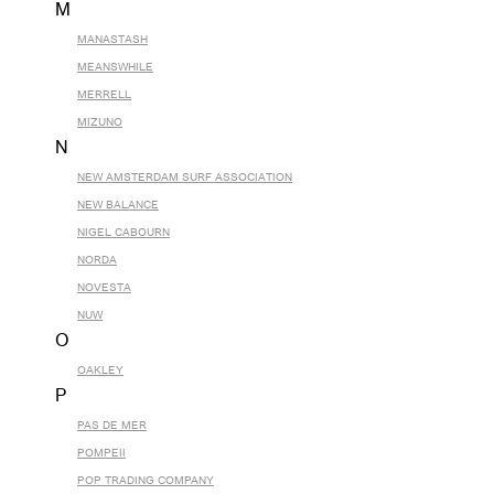
M
MANASTASH
MEANSWHILE
MERRELL
MIZUNO
N
NEW AMSTERDAM SURF ASSOCIATION
NEW BALANCE
NIGEL CABOURN
NORDA
NOVESTA
NUW
O
OAKLEY
P
PAS DE MER
POMPEII
POP TRADING COMPANY