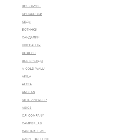
ВСЯ ОБУВЬ
КРОССОВКИ
КЕДЫ
БОТИНКИ
САНДАЛИИ
ШЛЕПАНЦЫ
ЛОФЕРЫ
ВСЕ БРЕНДЫ
A-COLD-WALL*
AKILA
ALTRA
ANGLAN
ARTE ANTWERP
ASICS
C.P. COMPANY
CAMPERLAB
CARHARTT WIP
CARNE BOLLENTE