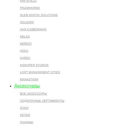
FAR AFIELD
FRIZMWORKS
GLEB KOSTIN .SOLUTIONS
GOLDWIN
HAN KJOBENHAVN
HELAS
HERESY
HOKA
KARDO
KIDSUPER STUDIOS
LOST MANAGEMENT CITIES
MANASTASH
Аксессуары
ВСЕ AКСЕССУАРЫ
ПОДАРОЧНЫЕ СЕРТИФИКАТЫ
ОЧКИ
КЕПКИ
ПАНАМЫ