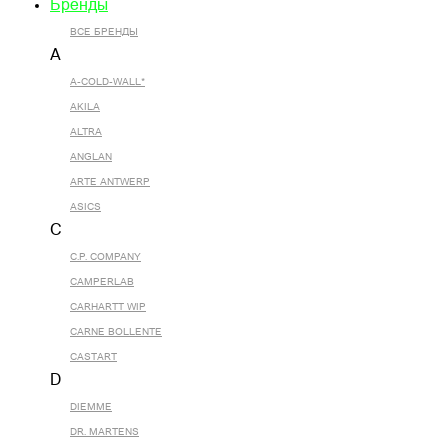
Бренды
ВСЕ БРЕНДЫ
A
A-COLD-WALL*
AKILA
ALTRA
ANGLAN
ARTE ANTWERP
ASICS
C
C.P. COMPANY
CAMPERLAB
CARHARTT WIP
CARNE BOLLENTE
CASTART
D
DIEMME
DR. MARTENS