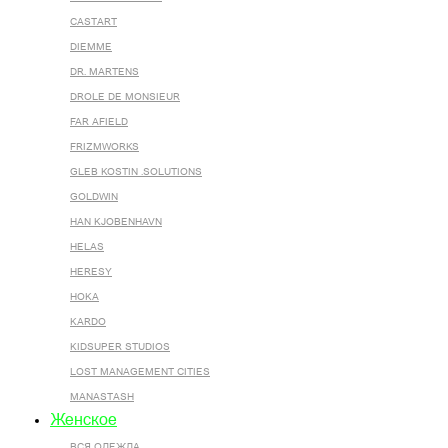
CASTART
DIEMME
DR. MARTENS
DROLE DE MONSIEUR
FAR AFIELD
FRIZMWORKS
GLEB KOSTIN .SOLUTIONS
GOLDWIN
HAN KJOBENHAVN
HELAS
HERESY
HOKA
KARDO
KIDSUPER STUDIOS
LOST MANAGEMENT CITIES
MANASTASH
Женское
ВСЯ ОДЕЖДА