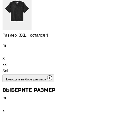
Размер:
3XL - остался 1
m
l
xl
xxl
3xl
Помощь в выборе размера
ВЫБЕРИТЕ РАЗМЕР
m
l
xl