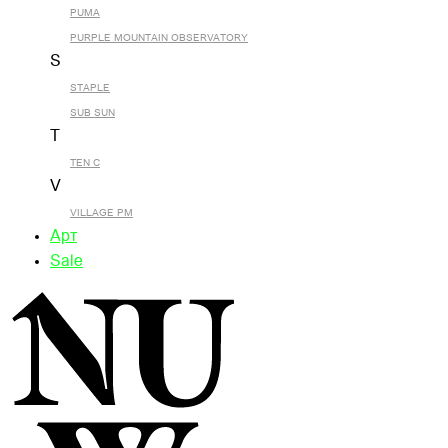
PUMA
PURPLE MOUNTAIN OBSERVATORY
S
STAPLE
SUB SUN
T
TEN C
V
VILLAGE PM
Арт
Sale