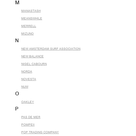
M
MANASTASH
MEANSWHILE
MERRELL
MIZUNO
N
NEW AMSTERDAM SURF ASSOCIATION
NEW BALANCE
NIGEL CABOURN
NORDA
NOVESTA
NUW
O
OAKLEY
P
PAS DE MER
POMPEII
POP TRADING COMPANY