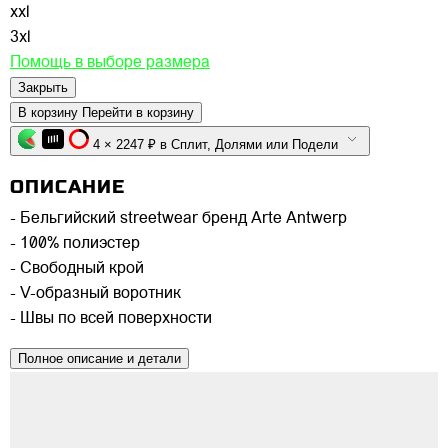
xxl
3xl
Помощь в выборе размера
Закрыть
В корзину
Перейти в корзину
4 × 2247 ₽ в Сплит, Долями или Подели
ОПИСАНИЕ
- Бельгийский streetwear бренд Arte Antwerp
- 100% полиэстер
- Свободный крой
- V-образный воротник
- Швы по всей поверхности
Полное описание и детали