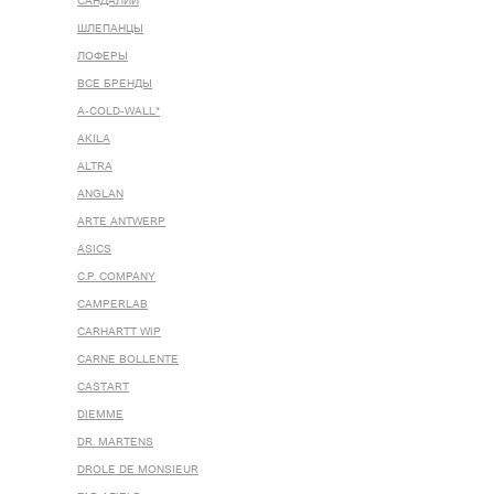
САНДАЛИИ
ШЛЕПАНЦЫ
ЛОФЕРЫ
ВСЕ БРЕНДЫ
A-COLD-WALL*
AKILA
ALTRA
ANGLAN
ARTE ANTWERP
ASICS
C.P. COMPANY
CAMPERLAB
CARHARTT WIP
CARNE BOLLENTE
CASTART
DIEMME
DR. MARTENS
DROLE DE MONSIEUR