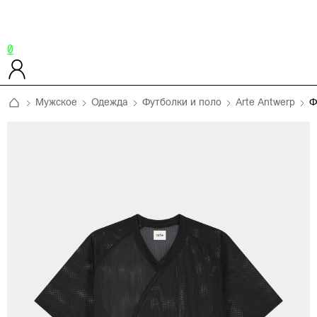
0
Мужское
Одежда
Футболки и поло
Arte Antwerp
Ф