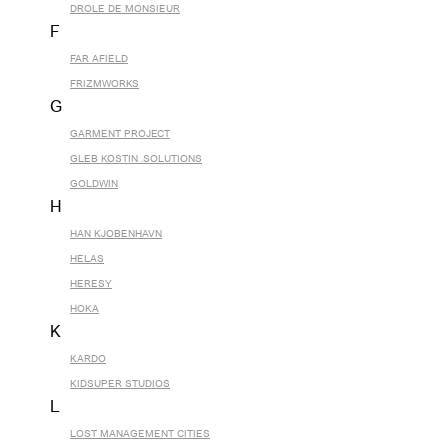
DROLE DE MONSIEUR
F
FAR AFIELD
FRIZMWORKS
G
GARMENT PROJECT
GLEB KOSTIN .SOLUTIONS
GOLDWIN
H
HAN KJOBENHAVN
HELAS
HERESY
HOKA
K
KARDO
KIDSUPER STUDIOS
L
LOST MANAGEMENT CITIES