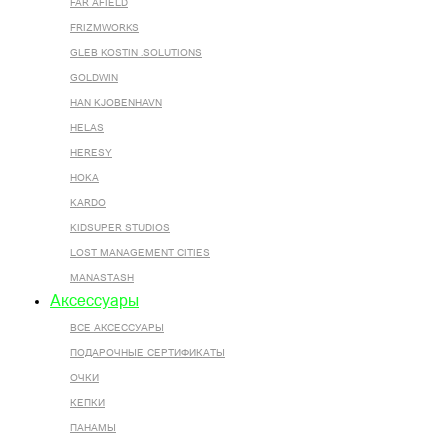
FAR AFIELD
FRIZMWORKS
GLEB KOSTIN .SOLUTIONS
GOLDWIN
HAN KJOBENHAVN
HELAS
HERESY
HOKA
KARDO
KIDSUPER STUDIOS
LOST MANAGEMENT CITIES
MANASTASH
Аксессуары
ВСЕ AКСЕССУАРЫ
ПОДАРОЧНЫЕ СЕРТИФИКАТЫ
ОЧКИ
КЕПКИ
ПАНАМЫ