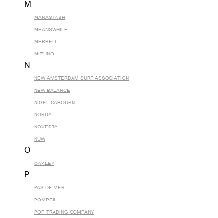
M
MANASTASH
MEANSWHILE
MERRELL
MIZUNO
N
NEW AMSTERDAM SURF ASSOCIATION
NEW BALANCE
NIGEL CABOURN
NORDA
NOVESTA
NUW
O
OAKLEY
P
PAS DE MER
POMPEII
POP TRADING COMPANY