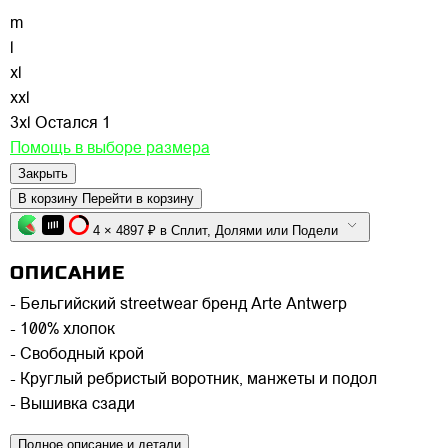
m
l
xl
xxl
3xl
Остался 1
Помощь в выборе размера
Закрыть
В корзину
Перейти в корзину
4 × 4897 ₽ в Сплит, Долями или Подели
ОПИСАНИЕ
- Бельгийский streetwear бренд Arte Antwerp
- 100% хлопок
- Свободный крой
- Круглый ребристый воротник, манжеты и подол
- Вышивка сзади
Полное описание и детали