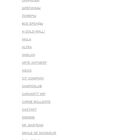
САНДАЛИИ
ШЛЕПАНЦЫ
ЛОФЕРЫ
ВСЕ БРЕНДЫ
A-COLD-WALL*
AKILA
ALTRA
ANGLAN
ARTE ANTWERP
ASICS
C.P. COMPANY
CAMPERLAB
CARHARTT WIP
CARNE BOLLENTE
CASTART
DIEMME
DR. MARTENS
DROLE DE MONSIEUR