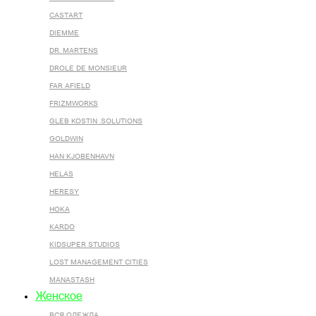
CASTART
DIEMME
DR. MARTENS
DROLE DE MONSIEUR
FAR AFIELD
FRIZMWORKS
GLEB KOSTIN .SOLUTIONS
GOLDWIN
HAN KJOBENHAVN
HELAS
HERESY
HOKA
KARDO
KIDSUPER STUDIOS
LOST MANAGEMENT CITIES
MANASTASH
Женское
ВСЯ ОДЕЖДА