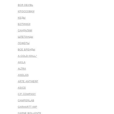
ВСЯ ОБУВЬ
КРОССОВКИ
КЕДЫ
БОТИНКИ
САНДАЛИИ
ШЛЕПАНЦЫ
ЛОФЕРЫ
ВСЕ БРЕНДЫ
A-COLD-WALL*
AKILA
ALTRA
ANGLAN
ARTE ANTWERP
ASICS
C.P. COMPANY
CAMPERLAB
CARHARTT WIP
CARNE BOLLENTE