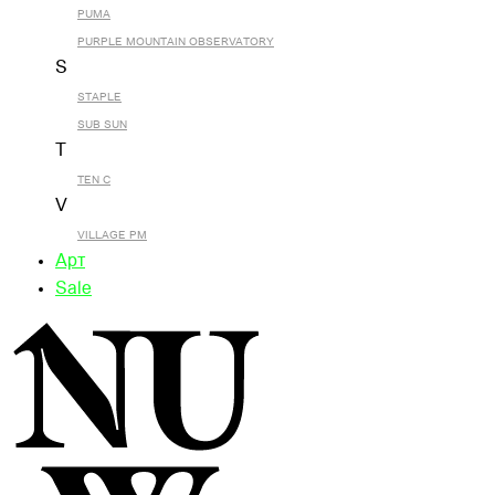
PUMA
PURPLE MOUNTAIN OBSERVATORY
S
STAPLE
SUB SUN
T
TEN C
V
VILLAGE PM
Арт
Sale