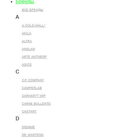
Бренды
ВСЕ БРЕНДЫ
A
A-COLD-WALL*
AKILA
ALTRA
ANGLAN
ARTE ANTWERP
ASICS
C
C.P. COMPANY
CAMPERLAB
CARHARTT WIP
CARNE BOLLENTE
CASTART
D
DIEMME
DR. MARTENS