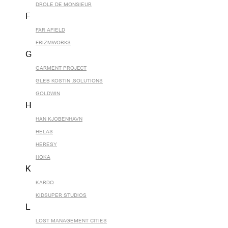
DROLE DE MONSIEUR
F
FAR AFIELD
FRIZMWORKS
G
GARMENT PROJECT
GLEB KOSTIN .SOLUTIONS
GOLDWIN
H
HAN KJOBENHAVN
HELAS
HERESY
HOKA
K
KARDO
KIDSUPER STUDIOS
L
LOST MANAGEMENT CITIES