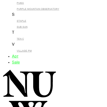
PUMA
PURPLE MOUNTAIN OBSERVATORY
S
STAPLE
SUB SUN
T
TEN C
V
VILLAGE PM
Арт
Sale