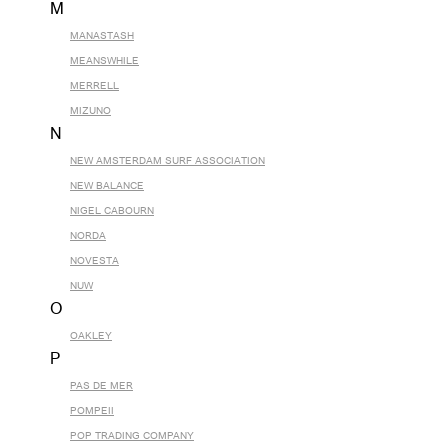
M
MANASTASH
MEANSWHILE
MERRELL
MIZUNO
N
NEW AMSTERDAM SURF ASSOCIATION
NEW BALANCE
NIGEL CABOURN
NORDA
NOVESTA
NUW
O
OAKLEY
P
PAS DE MER
POMPEII
POP TRADING COMPANY