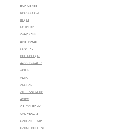
ВСЯ ОБУВЬ
КРОССОВКИ
КЕДЫ
БОТИНКИ
САНДАЛИИ
ШЛЕПАНЦЫ
ЛОФЕРЫ
ВСЕ БРЕНДЫ
A-COLD-WALL*
AKILA
ALTRA
ANGLAN
ARTE ANTWERP
ASICS
C.P. COMPANY
CAMPERLAB
CARHARTT WIP
CARNE BOLLENTE