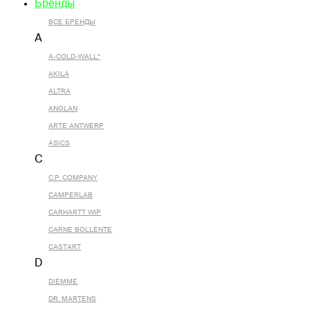
Бренды
ВСЕ БРЕНДЫ
A
A-COLD-WALL*
AKILA
ALTRA
ANGLAN
ARTE ANTWERP
ASICS
C
C.P. COMPANY
CAMPERLAB
CARHARTT WIP
CARNE BOLLENTE
CASTART
D
DIEMME
DR. MARTENS