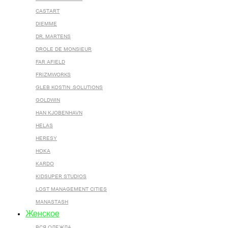
CASTART
DIEMME
DR. MARTENS
DROLE DE MONSIEUR
FAR AFIELD
FRIZMWORKS
GLEB KOSTIN .SOLUTIONS
GOLDWIN
HAN KJOBENHAVN
HELAS
HERESY
HOKA
KARDO
KIDSUPER STUDIOS
LOST MANAGEMENT CITIES
MANASTASH
Женское
ВСЯ ОДЕЖДА