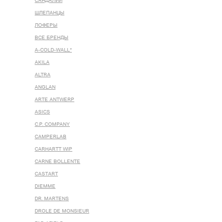
САНДАЛИИ
ШЛЕПАНЦЫ
ЛОФЕРЫ
ВСЕ БРЕНДЫ
A-COLD-WALL*
AKILA
ALTRA
ANGLAN
ARTE ANTWERP
ASICS
C.P. COMPANY
CAMPERLAB
CARHARTT WIP
CARNE BOLLENTE
CASTART
DIEMME
DR. MARTENS
DROLE DE MONSIEUR