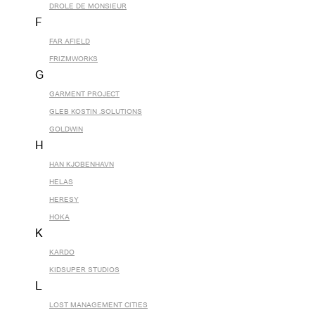
DROLE DE MONSIEUR
F
FAR AFIELD
FRIZMWORKS
G
GARMENT PROJECT
GLEB KOSTIN .SOLUTIONS
GOLDWIN
H
HAN KJOBENHAVN
HELAS
HERESY
HOKA
K
KARDO
KIDSUPER STUDIOS
L
LOST MANAGEMENT CITIES