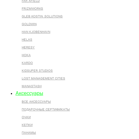
FAR AFIELD
FRIZMWORKS
GLEB KOSTIN .SOLUTIONS
GOLDWIN
HAN KJOBENHAVN
HELAS
HERESY
HOKA
KARDO
KIDSUPER STUDIOS
LOST MANAGEMENT CITIES
MANASTASH
Аксессуары
ВСЕ AКСЕССУАРЫ
ПОДАРОЧНЫЕ СЕРТИФИКАТЫ
ОЧКИ
КЕПКИ
ПАНАМЫ