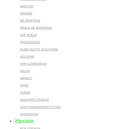
CASTART
DIEMME
DR. MARTENS
DROLE DE MONSIEUR
FAR AFIELD
FRIZMWORKS
GLEB KOSTIN .SOLUTIONS
GOLDWIN
HAN KJOBENHAVN
HELAS
HERESY
HOKA
KARDO
KIDSUPER STUDIOS
LOST MANAGEMENT CITIES
MANASTASH
Женское
ВСЯ ОДЕЖДА