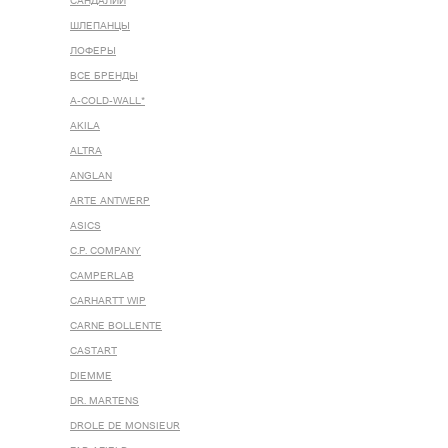
САНДАЛИИ
ШЛЕПАНЦЫ
ЛОФЕРЫ
ВСЕ БРЕНДЫ
A-COLD-WALL*
AKILA
ALTRA
ANGLAN
ARTE ANTWERP
ASICS
C.P. COMPANY
CAMPERLAB
CARHARTT WIP
CARNE BOLLENTE
CASTART
DIEMME
DR. MARTENS
DROLE DE MONSIEUR