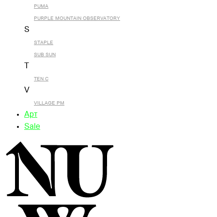
PUMA
PURPLE MOUNTAIN OBSERVATORY
S
STAPLE
SUB SUN
T
TEN C
V
VILLAGE PM
Арт
Sale