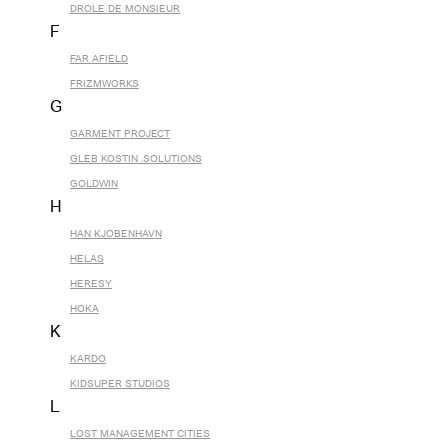
DROLE DE MONSIEUR
F
FAR AFIELD
FRIZMWORKS
G
GARMENT PROJECT
GLEB KOSTIN .SOLUTIONS
GOLDWIN
H
HAN KJOBENHAVN
HELAS
HERESY
HOKA
K
KARDO
KIDSUPER STUDIOS
L
LOST MANAGEMENT CITIES