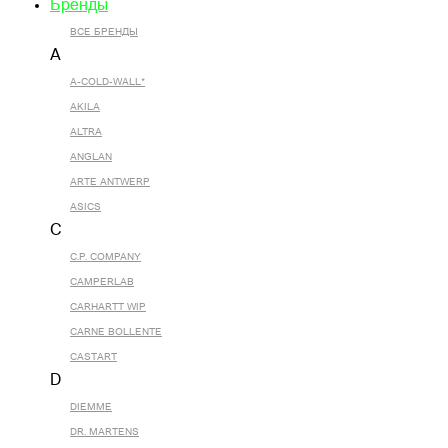
Бренды
ВСЕ БРЕНДЫ
A
A-COLD-WALL*
AKILA
ALTRA
ANGLAN
ARTE ANTWERP
ASICS
C
C.P. COMPANY
CAMPERLAB
CARHARTT WIP
CARNE BOLLENTE
CASTART
D
DIEMME
DR. MARTENS