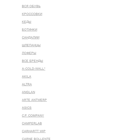
ВСЯ ОБУВЬ
КРОССОВКИ
КЕДЫ
БОТИНКИ
САНДАЛИИ
ШЛЕПАНЦЫ
ЛОФЕРЫ
ВСЕ БРЕНДЫ
A-COLD-WALL*
AKILA
ALTRA
ANGLAN
ARTE ANTWERP
ASICS
C.P. COMPANY
CAMPERLAB
CARHARTT WIP
CARNE BOLLENTE