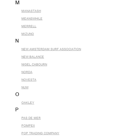
M
MANASTASH
MEANSWHILE
MERRELL
MIZUNO
N
NEW AMSTERDAM SURF ASSOCIATION
NEW BALANCE
NIGEL CABOURN
NORDA
NOVESTA
NUW
O
OAKLEY
P
PAS DE MER
POMPEII
POP TRADING COMPANY