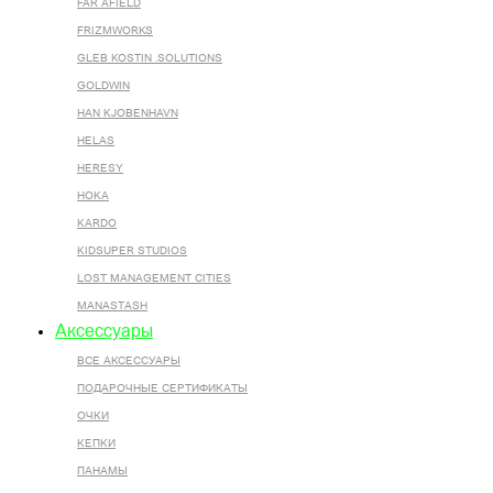
FAR AFIELD
FRIZMWORKS
GLEB KOSTIN .SOLUTIONS
GOLDWIN
HAN KJOBENHAVN
HELAS
HERESY
HOKA
KARDO
KIDSUPER STUDIOS
LOST MANAGEMENT CITIES
MANASTASH
Аксессуары
ВСЕ AКСЕССУАРЫ
ПОДАРОЧНЫЕ СЕРТИФИКАТЫ
ОЧКИ
КЕПКИ
ПАНАМЫ