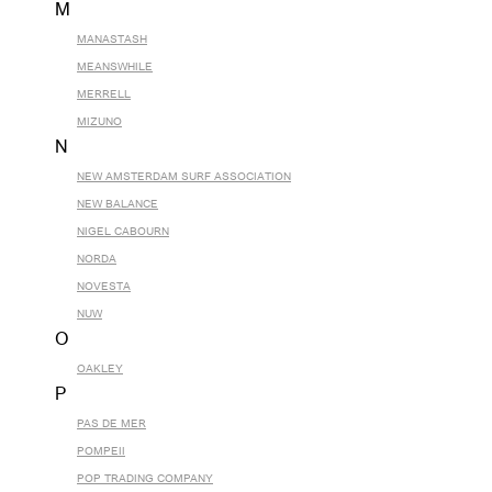
M
MANASTASH
MEANSWHILE
MERRELL
MIZUNO
N
NEW AMSTERDAM SURF ASSOCIATION
NEW BALANCE
NIGEL CABOURN
NORDA
NOVESTA
NUW
O
OAKLEY
P
PAS DE MER
POMPEII
POP TRADING COMPANY