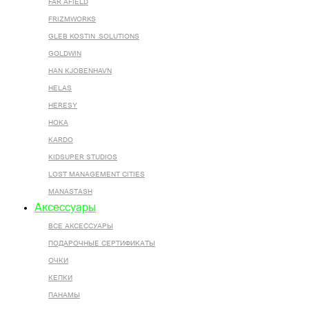
FAR AFIELD
FRIZMWORKS
GLEB KOSTIN .SOLUTIONS
GOLDWIN
HAN KJOBENHAVN
HELAS
HERESY
HOKA
KARDO
KIDSUPER STUDIOS
LOST MANAGEMENT CITIES
MANASTASH
Аксессуары
ВСЕ AКСЕССУАРЫ
ПОДАРОЧНЫЕ СЕРТИФИКАТЫ
ОЧКИ
КЕПКИ
ПАНАМЫ