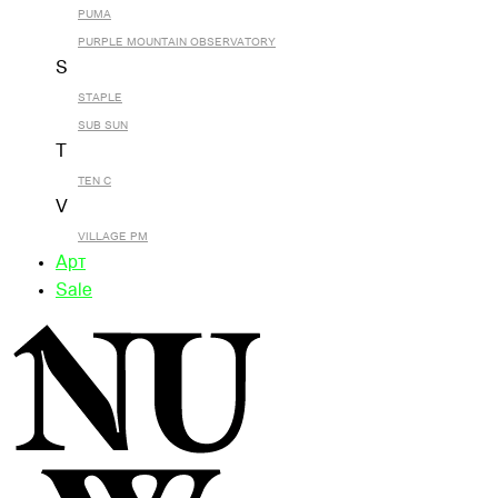
PUMA
PURPLE MOUNTAIN OBSERVATORY
S
STAPLE
SUB SUN
T
TEN C
V
VILLAGE PM
Арт
Sale