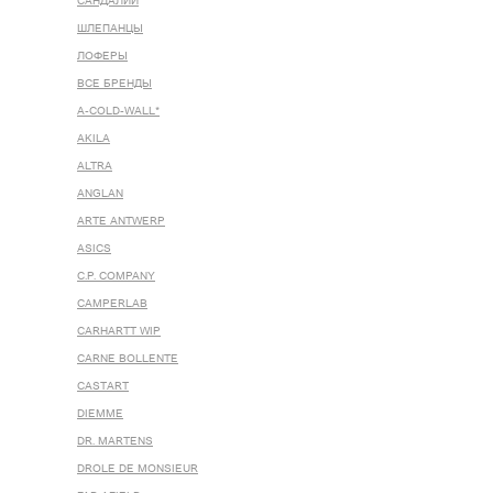
САНДАЛИИ
ШЛЕПАНЦЫ
ЛОФЕРЫ
ВСЕ БРЕНДЫ
A-COLD-WALL*
AKILA
ALTRA
ANGLAN
ARTE ANTWERP
ASICS
C.P. COMPANY
CAMPERLAB
CARHARTT WIP
CARNE BOLLENTE
CASTART
DIEMME
DR. MARTENS
DROLE DE MONSIEUR