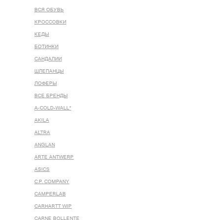
ВСЯ ОБУВЬ
КРОССОВКИ
КЕДЫ
БОТИНКИ
САНДАЛИИ
ШЛЕПАНЦЫ
ЛОФЕРЫ
ВСЕ БРЕНДЫ
A-COLD-WALL*
AKILA
ALTRA
ANGLAN
ARTE ANTWERP
ASICS
C.P. COMPANY
CAMPERLAB
CARHARTT WIP
CARNE BOLLENTE