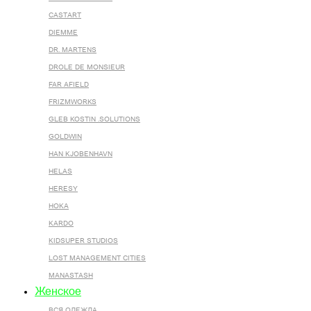
CASTART
DIEMME
DR. MARTENS
DROLE DE MONSIEUR
FAR AFIELD
FRIZMWORKS
GLEB KOSTIN .SOLUTIONS
GOLDWIN
HAN KJOBENHAVN
HELAS
HERESY
HOKA
KARDO
KIDSUPER STUDIOS
LOST MANAGEMENT CITIES
MANASTASH
Женское
ВСЯ ОДЕЖДА