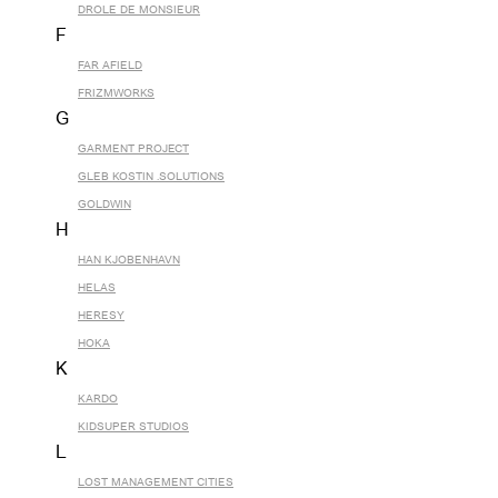
DROLE DE MONSIEUR
F
FAR AFIELD
FRIZMWORKS
G
GARMENT PROJECT
GLEB KOSTIN .SOLUTIONS
GOLDWIN
H
HAN KJOBENHAVN
HELAS
HERESY
HOKA
K
KARDO
KIDSUPER STUDIOS
L
LOST MANAGEMENT CITIES