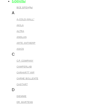
Бренды
ВСЕ БРЕНДЫ
A
A-COLD-WALL*
AKILA
ALTRA
ANGLAN
ARTE ANTWERP
ASICS
C
C.P. COMPANY
CAMPERLAB
CARHARTT WIP
CARNE BOLLENTE
CASTART
D
DIEMME
DR. MARTENS