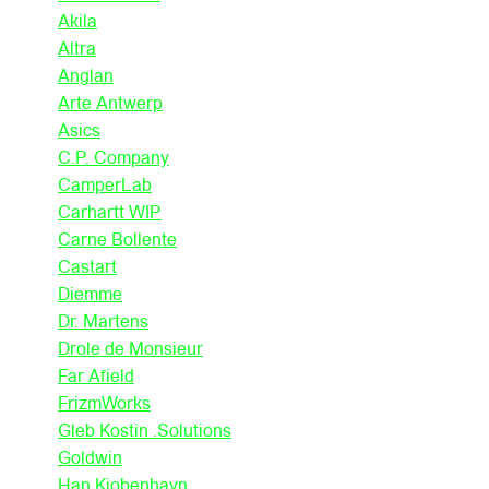
Akila
Altra
Anglan
Arte Antwerp
Asics
C.P. Company
CamperLab
Carhartt WIP
Carne Bollente
Castart
Diemme
Dr. Martens
Drole de Monsieur
Far Afield
FrizmWorks
Gleb Kostin .Solutions
Goldwin
Han Kjobenhavn