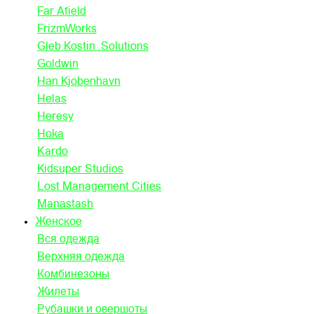
Far Afield
FrizmWorks
Gleb Kostin .Solutions
Goldwin
Han Kjobenhavn
Helas
Heresy
Hoka
Kardo
Kidsuper Studios
Lost Management Cities
Manastash
Женское
Вся одежда
Верхняя одежда
Комбинезоны
Жилеты
Рубашки и овершоты