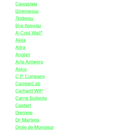
Сандалии
Шлепанцы
Лоферы
Все бренды
A-Cold-Wall*
Akila
Altra
Anglan
Arte Antwerp
Asics
C.P. Company
CamperLab
Carhartt WIP
Carne Bollente
Castart
Diemme
Dr. Martens
Drole de Monsieur