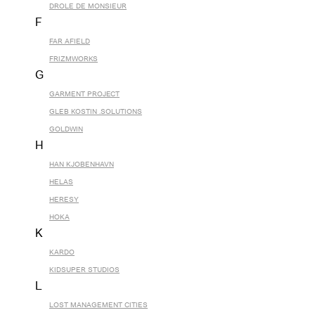
DROLE DE MONSIEUR
F
FAR AFIELD
FRIZMWORKS
G
GARMENT PROJECT
GLEB KOSTIN .SOLUTIONS
GOLDWIN
H
HAN KJOBENHAVN
HELAS
HERESY
HOKA
K
KARDO
KIDSUPER STUDIOS
L
LOST MANAGEMENT CITIES