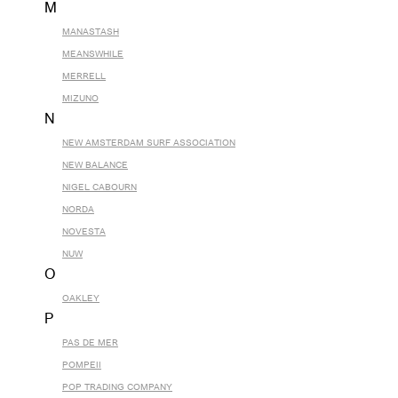
M
MANASTASH
MEANSWHILE
MERRELL
MIZUNO
N
NEW AMSTERDAM SURF ASSOCIATION
NEW BALANCE
NIGEL CABOURN
NORDA
NOVESTA
NUW
O
OAKLEY
P
PAS DE MER
POMPEII
POP TRADING COMPANY