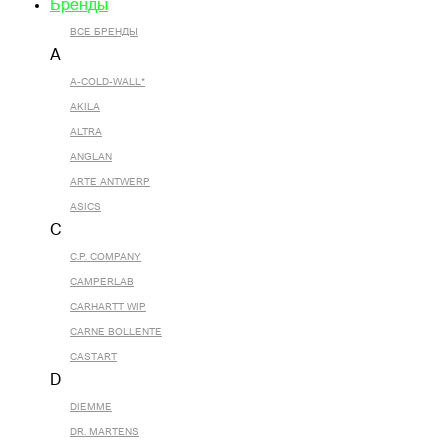
Бренды
ВСЕ БРЕНДЫ
A
A-COLD-WALL*
AKILA
ALTRA
ANGLAN
ARTE ANTWERP
ASICS
C
C.P. COMPANY
CAMPERLAB
CARHARTT WIP
CARNE BOLLENTE
CASTART
D
DIEMME
DR. MARTENS