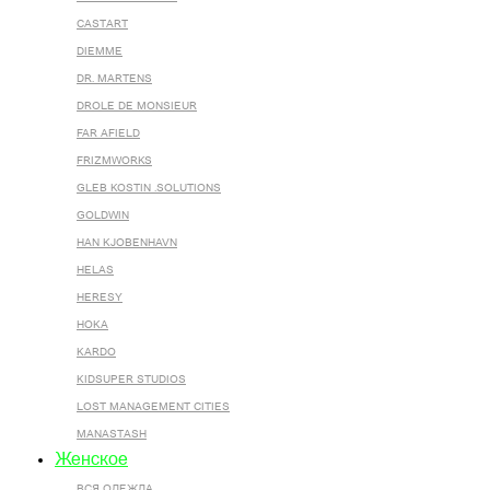
CASTART
DIEMME
DR. MARTENS
DROLE DE MONSIEUR
FAR AFIELD
FRIZMWORKS
GLEB KOSTIN .SOLUTIONS
GOLDWIN
HAN KJOBENHAVN
HELAS
HERESY
HOKA
KARDO
KIDSUPER STUDIOS
LOST MANAGEMENT CITIES
MANASTASH
Женское
ВСЯ ОДЕЖДА