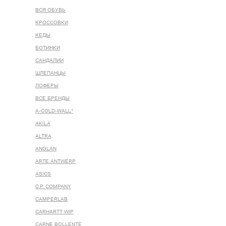
ВСЯ ОБУВЬ
КРОССОВКИ
КЕДЫ
БОТИНКИ
САНДАЛИИ
ШЛЕПАНЦЫ
ЛОФЕРЫ
ВСЕ БРЕНДЫ
A-COLD-WALL*
AKILA
ALTRA
ANGLAN
ARTE ANTWERP
ASICS
C.P. COMPANY
CAMPERLAB
CARHARTT WIP
CARNE BOLLENTE