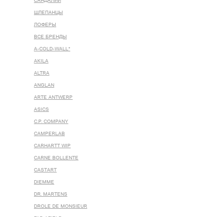
САНДАЛИИ
ШЛЕПАНЦЫ
ЛОФЕРЫ
ВСЕ БРЕНДЫ
A-COLD-WALL*
AKILA
ALTRA
ANGLAN
ARTE ANTWERP
ASICS
C.P. COMPANY
CAMPERLAB
CARHARTT WIP
CARNE BOLLENTE
CASTART
DIEMME
DR. MARTENS
DROLE DE MONSIEUR