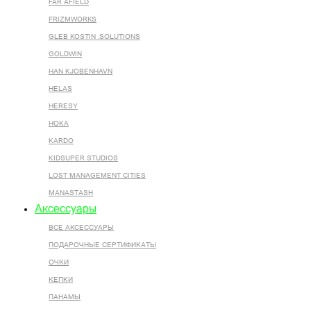
FAR AFIELD
FRIZMWORKS
GLEB KOSTIN .SOLUTIONS
GOLDWIN
HAN KJOBENHAVN
HELAS
HERESY
HOKA
KARDO
KIDSUPER STUDIOS
LOST MANAGEMENT CITIES
MANASTASH
Аксессуары
ВСЕ AКСЕССУАРЫ
ПОДАРОЧНЫЕ СЕРТИФИКАТЫ
ОЧКИ
КЕПКИ
ПАНАМЫ