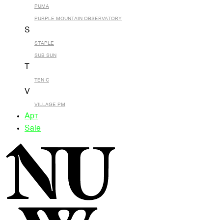
PUMA
PURPLE MOUNTAIN OBSERVATORY
S
STAPLE
SUB SUN
T
TEN C
V
VILLAGE PM
Арт
Sale