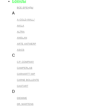
Бренды
ВСЕ БРЕНДЫ
A
A-COLD-WALL*
AKILA
ALTRA
ANGLAN
ARTE ANTWERP
ASICS
C
C.P. COMPANY
CAMPERLAB
CARHARTT WIP
CARNE BOLLENTE
CASTART
D
DIEMME
DR. MARTENS