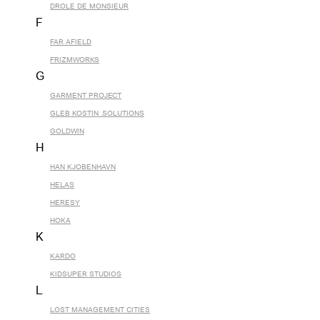
DROLE DE MONSIEUR
F
FAR AFIELD
FRIZMWORKS
G
GARMENT PROJECT
GLEB KOSTIN .SOLUTIONS
GOLDWIN
H
HAN KJOBENHAVN
HELAS
HERESY
HOKA
K
KARDO
KIDSUPER STUDIOS
L
LOST MANAGEMENT CITIES