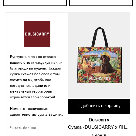
Бунтующие псы на страже
вашего стиля: чихуахуа панк и
благородный пудель. Каждая
сумка скажет без слов о том,
хотите ли вы, чтобы вас
сегодня погладили или
ментальная территория
охраняется злой собакой!
добавить в корзину
+
Немного технических
характеристик: сумка защитит
Dulsicarry
все ваши фамильные реликвии
в ней, а еще с ней можно
Сумка «DULSICARRY x ЯНДЕКС ЕДА»
Читать больше
отправиться в путешествие по