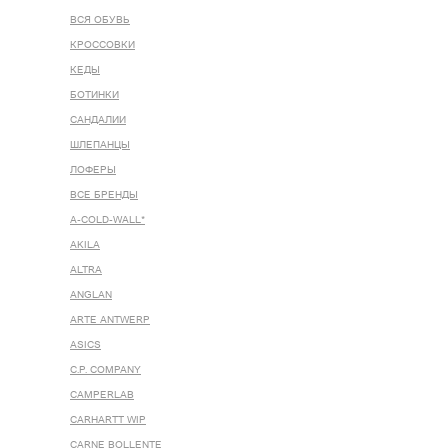
ВСЯ ОБУВЬ
КРОССОВКИ
КЕДЫ
БОТИНКИ
САНДАЛИИ
ШЛЕПАНЦЫ
ЛОФЕРЫ
ВСЕ БРЕНДЫ
A-COLD-WALL*
AKILA
ALTRA
ANGLAN
ARTE ANTWERP
ASICS
C.P. COMPANY
CAMPERLAB
CARHARTT WIP
CARNE BOLLENTE