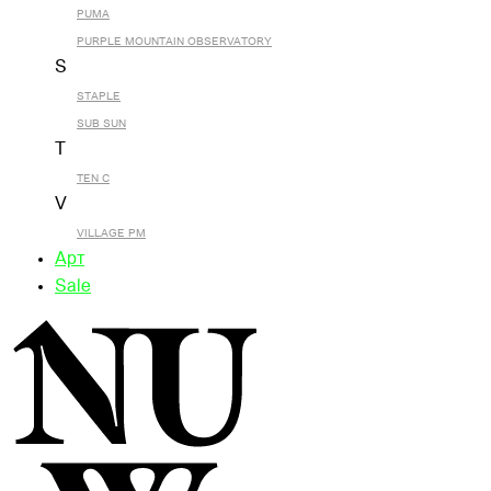
PUMA
PURPLE MOUNTAIN OBSERVATORY
S
STAPLE
SUB SUN
T
TEN C
V
VILLAGE PM
Арт
Sale