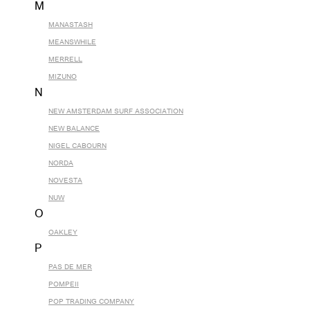
M
MANASTASH
MEANSWHILE
MERRELL
MIZUNO
N
NEW AMSTERDAM SURF ASSOCIATION
NEW BALANCE
NIGEL CABOURN
NORDA
NOVESTA
NUW
O
OAKLEY
P
PAS DE MER
POMPEII
POP TRADING COMPANY