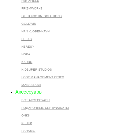
FAR AFIELD
FRIZMWORKS
GLEB KOSTIN .SOLUTIONS
GOLDWIN
HAN KJOBENHAVN
HELAS
HERESY
HOKA
KARDO
KIDSUPER STUDIOS
LOST MANAGEMENT CITIES
MANASTASH
Аксессуары
ВСЕ AКСЕССУАРЫ
ПОДАРОЧНЫЕ СЕРТИФИКАТЫ
ОЧКИ
КЕПКИ
ПАНАМЫ