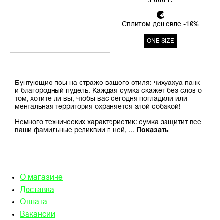
3 000 Р.
всем газонам вашего города —
материал отталкивает влагу и
его легко протирать
Сплитом дешевле -10%
салфеткой от загрязнений!
ONE SIZE
Dulsicarry - это сдержанная
ирония, в которой можно
унести с собой самые
безумные истории
Бунтующие псы на страже вашего стиля: чихуахуа панк
и благородный пудель. Каждая сумка скажет без слов о
том, хотите ли вы, чтобы вас сегодня погладили или
ментальная территория охраняется злой собакой!
Немного технических характеристик: сумка защитит все
ваши фамильные реликвии в ней,
...
Показать
О магазине
Доставка
Оплата
Вакансии