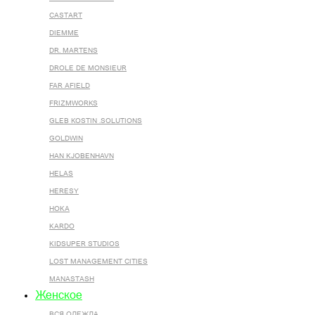
CASTART
DIEMME
DR. MARTENS
DROLE DE MONSIEUR
FAR AFIELD
FRIZMWORKS
GLEB KOSTIN .SOLUTIONS
GOLDWIN
HAN KJOBENHAVN
HELAS
HERESY
HOKA
KARDO
KIDSUPER STUDIOS
LOST MANAGEMENT CITIES
MANASTASH
Женское
ВСЯ ОДЕЖДА