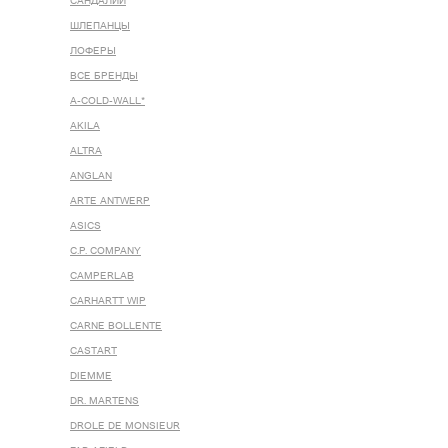
САНДАЛИИ
ШЛЕПАНЦЫ
ЛОФЕРЫ
ВСЕ БРЕНДЫ
A-COLD-WALL*
AKILA
ALTRA
ANGLAN
ARTE ANTWERP
ASICS
C.P. COMPANY
CAMPERLAB
CARHARTT WIP
CARNE BOLLENTE
CASTART
DIEMME
DR. MARTENS
DROLE DE MONSIEUR