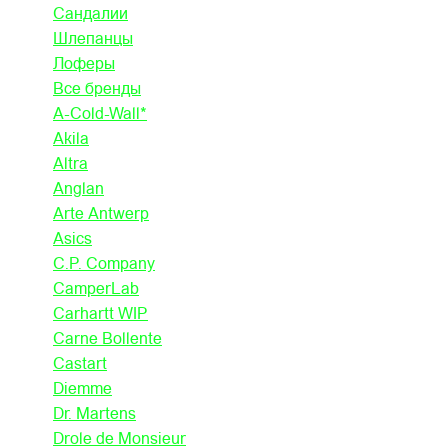
Сандалии
Шлепанцы
Лоферы
Все бренды
A-Cold-Wall*
Akila
Altra
Anglan
Arte Antwerp
Asics
C.P. Company
CamperLab
Carhartt WIP
Carne Bollente
Castart
Diemme
Dr. Martens
Drole de Monsieur