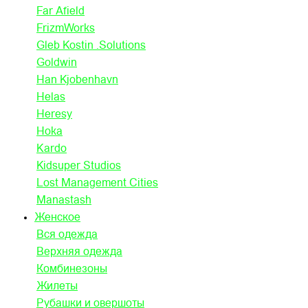
Far Afield
FrizmWorks
Gleb Kostin .Solutions
Goldwin
Han Kjobenhavn
Helas
Heresy
Hoka
Kardo
Kidsuper Studios
Lost Management Cities
Manastash
Женское
Вся одежда
Верхняя одежда
Комбинезоны
Жилеты
Рубашки и овершоты