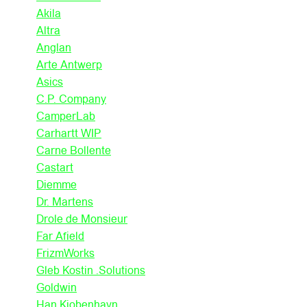
Akila
Altra
Anglan
Arte Antwerp
Asics
C.P. Company
CamperLab
Carhartt WIP
Carne Bollente
Castart
Diemme
Dr. Martens
Drole de Monsieur
Far Afield
FrizmWorks
Gleb Kostin .Solutions
Goldwin
Han Kjobenhavn