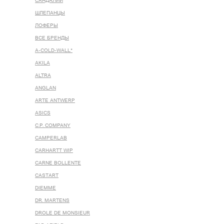
САНДАЛИИ
ШЛЕПАНЦЫ
ЛОФЕРЫ
ВСЕ БРЕНДЫ
A-COLD-WALL*
AKILA
ALTRA
ANGLAN
ARTE ANTWERP
ASICS
C.P. COMPANY
CAMPERLAB
CARHARTT WIP
CARNE BOLLENTE
CASTART
DIEMME
DR. MARTENS
DROLE DE MONSIEUR