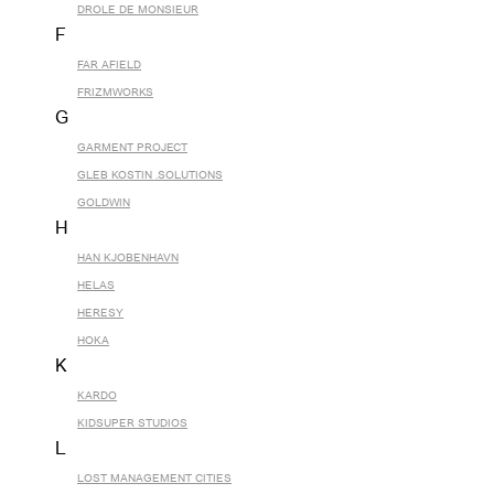
DROLE DE MONSIEUR
F
FAR AFIELD
FRIZMWORKS
G
GARMENT PROJECT
GLEB KOSTIN .SOLUTIONS
GOLDWIN
H
HAN KJOBENHAVN
HELAS
HERESY
HOKA
K
KARDO
KIDSUPER STUDIOS
L
LOST MANAGEMENT CITIES