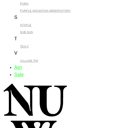
PUMA
PURPLE MOUNTAIN OBSERVATORY
S
STAPLE
SUB SUN
T
TEN C
V
VILLAGE PM
Арт
Sale