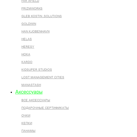
FAR AFIELD
FRIZMWORKS
GLEB KOSTIN .SOLUTIONS
GOLDWIN
HAN KJOBENHAVN
HELAS
HERESY
HOKA
KARDO
KIDSUPER STUDIOS
LOST MANAGEMENT CITIES
MANASTASH
Аксессуары
ВСЕ AКСЕССУАРЫ
ПОДАРОЧНЫЕ СЕРТИФИКАТЫ
ОЧКИ
КЕПКИ
ПАНАМЫ