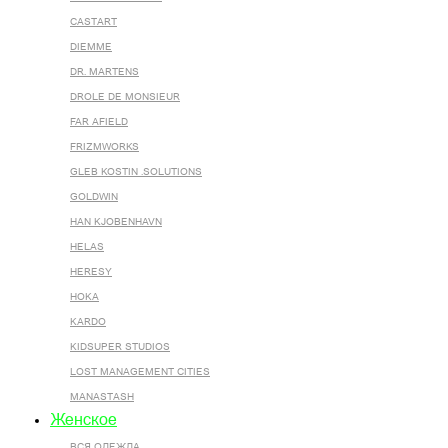
CASTART
DIEMME
DR. MARTENS
DROLE DE MONSIEUR
FAR AFIELD
FRIZMWORKS
GLEB KOSTIN .SOLUTIONS
GOLDWIN
HAN KJOBENHAVN
HELAS
HERESY
HOKA
KARDO
KIDSUPER STUDIOS
LOST MANAGEMENT CITIES
MANASTASH
Женское
ВСЯ ОДЕЖДА