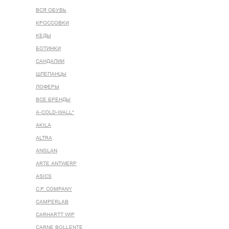
ВСЯ ОБУВЬ
КРОССОВКИ
КЕДЫ
БОТИНКИ
САНДАЛИИ
ШЛЕПАНЦЫ
ЛОФЕРЫ
ВСЕ БРЕНДЫ
A-COLD-WALL*
AKILA
ALTRA
ANGLAN
ARTE ANTWERP
ASICS
C.P. COMPANY
CAMPERLAB
CARHARTT WIP
CARNE BOLLENTE