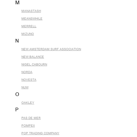
M
MANASTASH
MEANSWHILE
MERRELL
MIZUNO
N
NEW AMSTERDAM SURF ASSOCIATION
NEW BALANCE
NIGEL CABOURN
NORDA
NOVESTA
NUW
O
OAKLEY
P
PAS DE MER
POMPEII
POP TRADING COMPANY