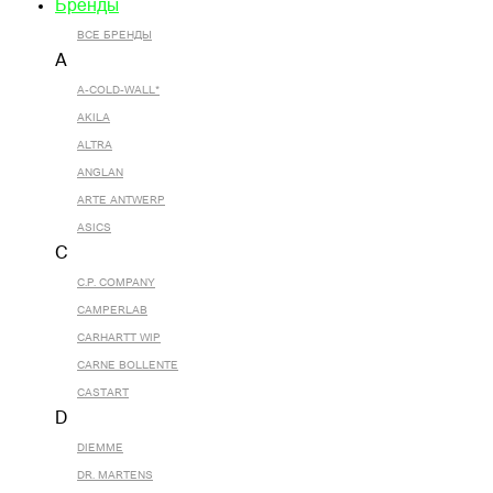
Бренды
ВСЕ БРЕНДЫ
A
A-COLD-WALL*
AKILA
ALTRA
ANGLAN
ARTE ANTWERP
ASICS
C
C.P. COMPANY
CAMPERLAB
CARHARTT WIP
CARNE BOLLENTE
CASTART
D
DIEMME
DR. MARTENS