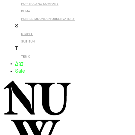
POP TRADING COMPANY
PUMA
PURPLE MOUNTAIN OBSERVATORY
S
STAPLE
SUB SUN
T
TEN C
Арт
Sale