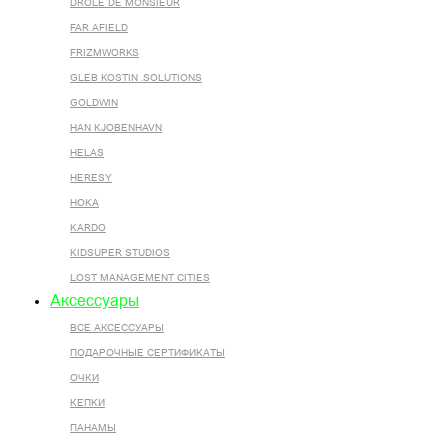
DROLE DE MONSIEUR
FAR AFIELD
FRIZMWORKS
GLEB KOSTIN .SOLUTIONS
GOLDWIN
HAN KJOBENHAVN
HELAS
HERESY
HOKA
KARDO
KIDSUPER STUDIOS
LOST MANAGEMENT CITIES
Аксессуары
ВСЕ AКСЕССУАРЫ
ПОДАРОЧНЫЕ СЕРТИФИКАТЫ
ОЧКИ
КЕПКИ
ПАНАМЫ