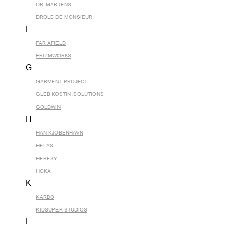
DR. MARTENS
DROLE DE MONSIEUR
F
FAR AFIELD
FRIZMWORKS
G
GARMENT PROJECT
GLEB KOSTIN .SOLUTIONS
GOLDWIN
H
HAN KJOBENHAVN
HELAS
HERESY
HOKA
K
KARDO
KIDSUPER STUDIOS
L