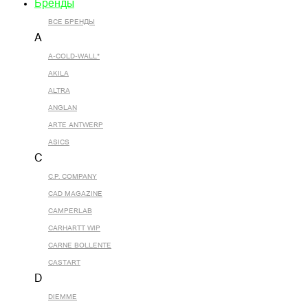
Бренды
ВСЕ БРЕНДЫ
A
A-COLD-WALL*
AKILA
ALTRA
ANGLAN
ARTE ANTWERP
ASICS
C
C.P. COMPANY
CAD MAGAZINE
CAMPERLAB
CARHARTT WIP
CARNE BOLLENTE
CASTART
D
DIEMME