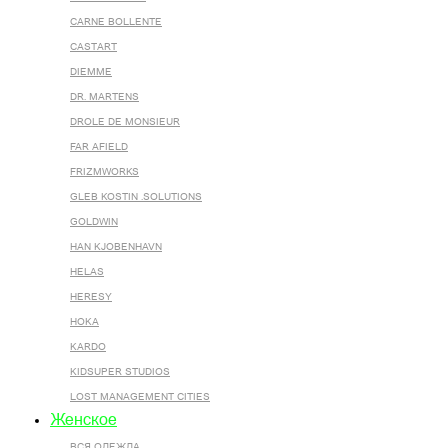
CARNE BOLLENTE
CASTART
DIEMME
DR. MARTENS
DROLE DE MONSIEUR
FAR AFIELD
FRIZMWORKS
GLEB KOSTIN .SOLUTIONS
GOLDWIN
HAN KJOBENHAVN
HELAS
HERESY
HOKA
KARDO
KIDSUPER STUDIOS
LOST MANAGEMENT CITIES
Женское
ВСЯ ОДЕЖДА