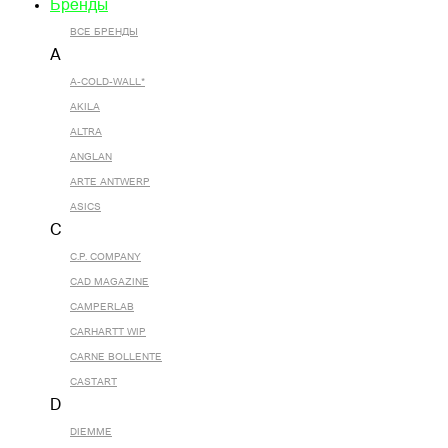
Бренды
ВСЕ БРЕНДЫ
A
A-COLD-WALL*
AKILA
ALTRA
ANGLAN
ARTE ANTWERP
ASICS
C
C.P. COMPANY
CAD MAGAZINE
CAMPERLAB
CARHARTT WIP
CARNE BOLLENTE
CASTART
D
DIEMME