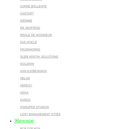
CARNE BOLLENTE
CASTART
DIEMME
DR. MARTENS
DROLE DE MONSIEUR
FAR AFIELD
FRIZMWORKS
GLEB KOSTIN .SOLUTIONS
GOLDWIN
HAN KJOBENHAVN
HELAS
HERESY
HOKA
KARDO
KIDSUPER STUDIOS
LOST MANAGEMENT CITIES
Женское
ВСЯ ОДЕЖДА