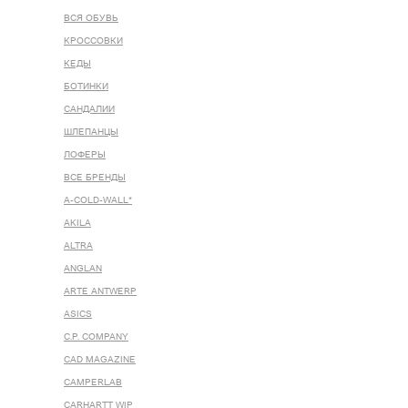
ВСЯ ОБУВЬ
КРОССОВКИ
КЕДЫ
БОТИНКИ
САНДАЛИИ
ШЛЕПАНЦЫ
ЛОФЕРЫ
ВСЕ БРЕНДЫ
A-COLD-WALL*
AKILA
ALTRA
ANGLAN
ARTE ANTWERP
ASICS
C.P. COMPANY
CAD MAGAZINE
CAMPERLAB
CARHARTT WIP