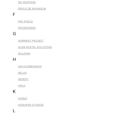
DR. MARTENS
DROLE DE MONSIEUR
F
FAR AFIELD
FRIZMWORKS
G
GARMENT PROJECT
GLEB KOSTIN .SOLUTIONS
GOLDWIN
H
HAN KJOBENHAVN
HELAS
HERESY
HOKA
K
KARDO
KIDSUPER STUDIOS
L