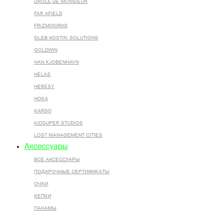
DROLE DE MONSIEUR
FAR AFIELD
FRIZMWORKS
GLEB KOSTIN .SOLUTIONS
GOLDWIN
HAN KJOBENHAVN
HELAS
HERESY
HOKA
KARDO
KIDSUPER STUDIOS
LOST MANAGEMENT CITIES
Аксессуары
ВСЕ AКСЕССУАРЫ
ПОДАРОЧНЫЕ СЕРТИФИКАТЫ
ОЧКИ
КЕПКИ
ПАНАМЫ