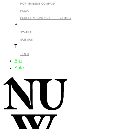
POP TRADING COMPANY
PUMA
PURPLE MOUNTAIN OBSERVATORY
S
STAPLE
SUB SUN
T
TEN C
Арт
Sale