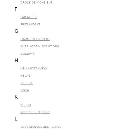
DROLE DE MONSIEUR
F
FAR AFIELD
FRIZMWORKS
G
GARMENT PROJECT
GLEB KOSTIN .SOLUTIONS
GOLDWIN
H
HAN KJOBENHAVN
HELAS
HERESY
HOKA
K
KARDO
KIDSUPER STUDIOS
L
LOST MANAGEMENT CITIES