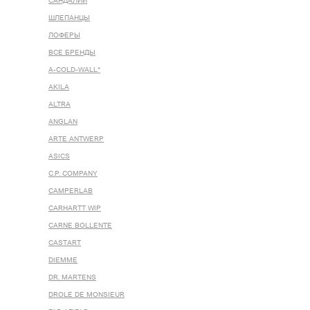
САНДАЛИИ
ШЛЕПАНЦЫ
ЛОФЕРЫ
ВСЕ БРЕНДЫ
A-COLD-WALL*
AKILA
ALTRA
ANGLAN
ARTE ANTWERP
ASICS
C.P. COMPANY
CAMPERLAB
CARHARTT WIP
CARNE BOLLENTE
CASTART
DIEMME
DR. MARTENS
DROLE DE MONSIEUR