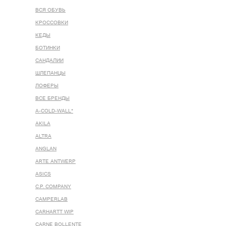
ВСЯ ОБУВЬ
КРОССОВКИ
КЕДЫ
БОТИНКИ
САНДАЛИИ
ШЛЕПАНЦЫ
ЛОФЕРЫ
ВСЕ БРЕНДЫ
A-COLD-WALL*
AKILA
ALTRA
ANGLAN
ARTE ANTWERP
ASICS
C.P. COMPANY
CAMPERLAB
CARHARTT WIP
CARNE BOLLENTE