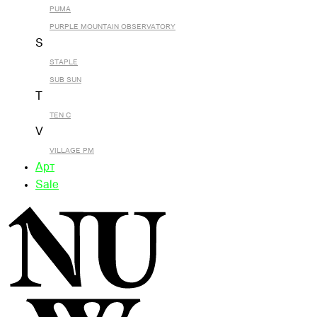
PUMA
PURPLE MOUNTAIN OBSERVATORY
S
STAPLE
SUB SUN
T
TEN C
V
VILLAGE PM
Арт
Sale