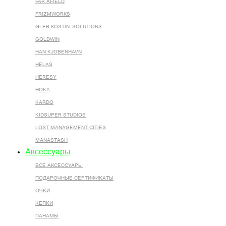
FAR AFIELD
FRIZMWORKS
GLEB KOSTIN .SOLUTIONS
GOLDWIN
HAN KJOBENHAVN
HELAS
HERESY
HOKA
KARDO
KIDSUPER STUDIOS
LOST MANAGEMENT CITIES
MANASTASH
Аксессуары
ВСЕ AКСЕССУАРЫ
ПОДАРОЧНЫЕ СЕРТИФИКАТЫ
ОЧКИ
КЕПКИ
ПАНАМЫ