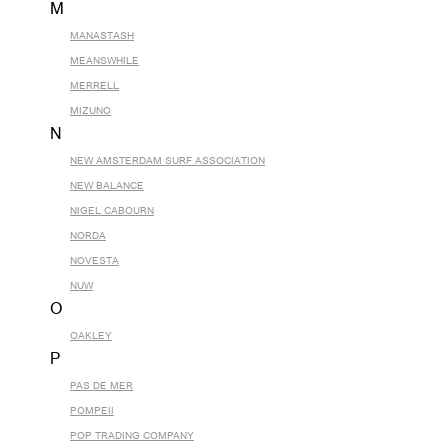
M
MANASTASH
MEANSWHILE
MERRELL
MIZUNO
N
NEW AMSTERDAM SURF ASSOCIATION
NEW BALANCE
NIGEL CABOURN
NORDA
NOVESTA
NUW
O
OAKLEY
P
PAS DE MER
POMPEII
POP TRADING COMPANY