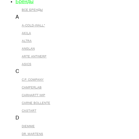
Бренды
ВСЕ БРЕНДЫ
A
A-COLD-WALL*
AKILA
ALTRA
ANGLAN
ARTE ANTWERP
ASICS
C
C.P. COMPANY
CAMPERLAB
CARHARTT WIP
CARNE BOLLENTE
CASTART
D
DIEMME
DR. MARTENS