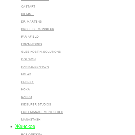
CASTART
DIEMME
DR. MARTENS
DROLE DE MONSIEUR
FAR AFIELD
FRIZMWORKS
GLEB KOSTIN .SOLUTIONS
GOLDWIN
HAN KJOBENHAVN
HELAS
HERESY
HOKA
KARDO
KIDSUPER STUDIOS
LOST MANAGEMENT CITIES
MANASTASH
Женское
ВСЯ ОДЕЖДА