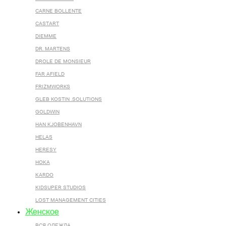
CARNE BOLLENTE
CASTART
DIEMME
DR. MARTENS
DROLE DE MONSIEUR
FAR AFIELD
FRIZMWORKS
GLEB KOSTIN .SOLUTIONS
GOLDWIN
HAN KJOBENHAVN
HELAS
HERESY
HOKA
KARDO
KIDSUPER STUDIOS
LOST MANAGEMENT CITIES
Женское
ВСЯ ОДЕЖДА