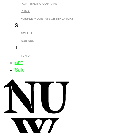
POP TRADING COMPANY
PUMA
PURPLE MOUNTAIN OBSERVATORY
S
STAPLE
SUB SUN
T
TEN C
Арт
Sale