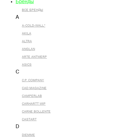
Бренды
ВСЕ БРЕНДЫ
A
A-COLD-WALL*
AKILA
ALTRA
ANGLAN
ARTE ANTWERP
ASICS
C
C.P. COMPANY
CAD MAGAZINE
CAMPERLAB
CARHARTT WIP
CARNE BOLLENTE
CASTART
D
DIEMME