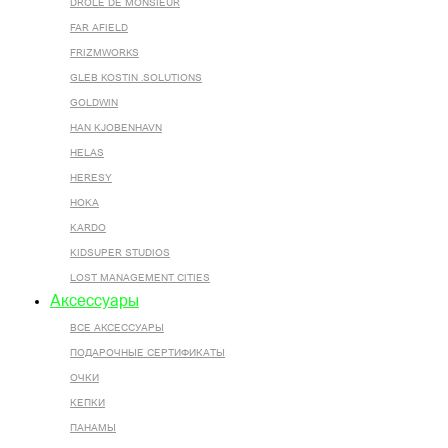
DROLE DE MONSIEUR
FAR AFIELD
FRIZMWORKS
GLEB KOSTIN .SOLUTIONS
GOLDWIN
HAN KJOBENHAVN
HELAS
HERESY
HOKA
KARDO
KIDSUPER STUDIOS
LOST MANAGEMENT CITIES
Аксессуары
ВСЕ AКСЕССУАРЫ
ПОДАРОЧНЫЕ СЕРТИФИКАТЫ
ОЧКИ
КЕПКИ
ПАНАМЫ