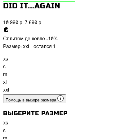
DID IT...AGAIN
10 990 р.
7 690 р.
Сплитом дешевле -10%
Размер:
xxl - остался 1
xs
s
m
xl
xxl
Помощь в выборе размера
ВЫБЕРИТЕ РАЗМЕР
xs
s
m