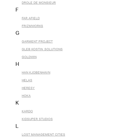
DROLE DE MONSIEUR
F
FAR AFIELD
FRIZMWORKS
G
GARMENT PROJECT
GLEB KOSTIN .SOLUTIONS
GOLDWIN
H
HAN KJOBENHAVN
HELAS
HERESY
HOKA
K
KARDO
KIDSUPER STUDIOS
L
LOST MANAGEMENT CITIES