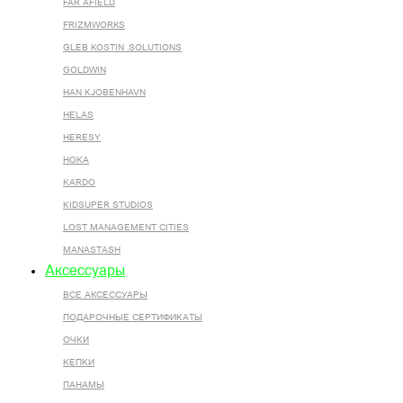
FAR AFIELD
FRIZMWORKS
GLEB KOSTIN .SOLUTIONS
GOLDWIN
HAN KJOBENHAVN
HELAS
HERESY
HOKA
KARDO
KIDSUPER STUDIOS
LOST MANAGEMENT CITIES
MANASTASH
Аксессуары
ВСЕ AКСЕССУАРЫ
ПОДАРОЧНЫЕ СЕРТИФИКАТЫ
ОЧКИ
КЕПКИ
ПАНАМЫ