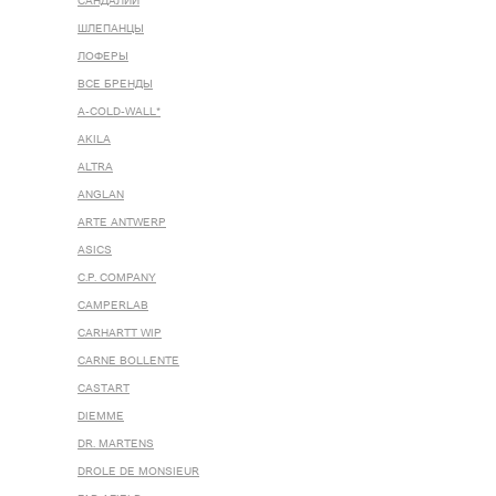
САНДАЛИИ
ШЛЕПАНЦЫ
ЛОФЕРЫ
ВСЕ БРЕНДЫ
A-COLD-WALL*
AKILA
ALTRA
ANGLAN
ARTE ANTWERP
ASICS
C.P. COMPANY
CAMPERLAB
CARHARTT WIP
CARNE BOLLENTE
CASTART
DIEMME
DR. MARTENS
DROLE DE MONSIEUR