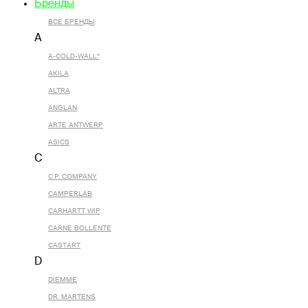
Бренды
ВСЕ БРЕНДЫ
A
A-COLD-WALL*
AKILA
ALTRA
ANGLAN
ARTE ANTWERP
ASICS
C
C.P. COMPANY
CAMPERLAB
CARHARTT WIP
CARNE BOLLENTE
CASTART
D
DIEMME
DR. MARTENS