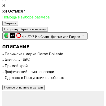
xl
xxl
Остался 1
Помощь в выборе размера
Закрыть
В корзину
Перейти в корзину
4 × 2747 ₽ в Сплит, Долями или Подели
ОПИСАНИЕ
- Парижская марка Carne Bollente
- Хлопок - 100%
- Прямой крой
- Графический принт спереди
- Сделано в Португалии с любовью
Полное описание и детали