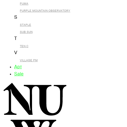
PUMA
PURPLE MOUNTAIN OBSERVATORY
S
STAPLE
SUB SUN
T
TEN C
V
VILLAGE PM
Арт
Sale