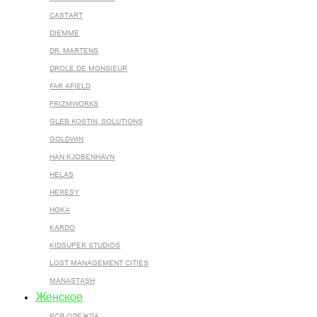
CASTART
DIEMME
DR. MARTENS
DROLE DE MONSIEUR
FAR AFIELD
FRIZMWORKS
GLEB KOSTIN .SOLUTIONS
GOLDWIN
HAN KJOBENHAVN
HELAS
HERESY
HOKA
KARDO
KIDSUPER STUDIOS
LOST MANAGEMENT CITIES
MANASTASH
Женское
ВСЯ ОДЕЖДА