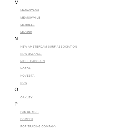
M
MANASTASH
MEANSWHILE
MERRELL
MIZUNO
N
NEW AMSTERDAM SURF ASSOCIATION
NEW BALANCE
NIGEL CABOURN
NORDA
NOVESTA
NUW
O
OAKLEY
P
PAS DE MER
POMPEII
POP TRADING COMPANY