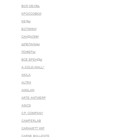
ВСЯ ОБУВЬ
КРОССОВКИ
КЕДЫ
БОТИНКИ
САНДАЛИИ
ШЛЕПАНЦЫ
ЛОФЕРЫ
ВСЕ БРЕНДЫ
A-COLD-WALL*
AKILA
ALTRA
ANGLAN
ARTE ANTWERP
ASICS
C.P. COMPANY
CAMPERLAB
CARHARTT WIP
CARNE BOLLENTE