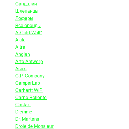
Сандалии
Шлепанцы
Лоферы
Все бренды
A-Cold-Wall*
Akila
Altra
Anglan
Arte Antwerp
Asics
C.P. Company
CamperLab
Carhartt WIP
Carne Bollente
Castart
Diemme
Dr. Martens
Drole de Monsieur