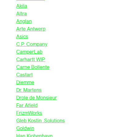
Akila
Altra
Anglan
Arte Antwerp
Asics
C.P. Company
CamperLab
Carhartt WIP
Carne Bollente
Castart
Diemme
Dr. Martens
Drole de Monsieur
Far Afield
FrizmWorks
Gleb Kostin .Solutions
Goldwin
Han Kjobenhavn