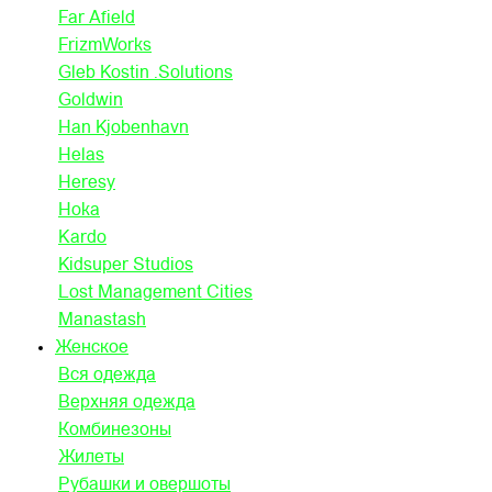
Far Afield
FrizmWorks
Gleb Kostin .Solutions
Goldwin
Han Kjobenhavn
Helas
Heresy
Hoka
Kardo
Kidsuper Studios
Lost Management Cities
Manastash
Женское
Вся одежда
Верхняя одежда
Комбинезоны
Жилеты
Рубашки и овершоты