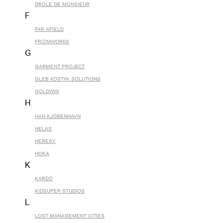
DROLE DE MONSIEUR
F
FAR AFIELD
FRIZMWORKS
G
GARMENT PROJECT
GLEB KOSTIN .SOLUTIONS
GOLDWIN
H
HAN KJOBENHAVN
HELAS
HERESY
HOKA
K
KARDO
KIDSUPER STUDIOS
L
LOST MANAGEMENT CITIES