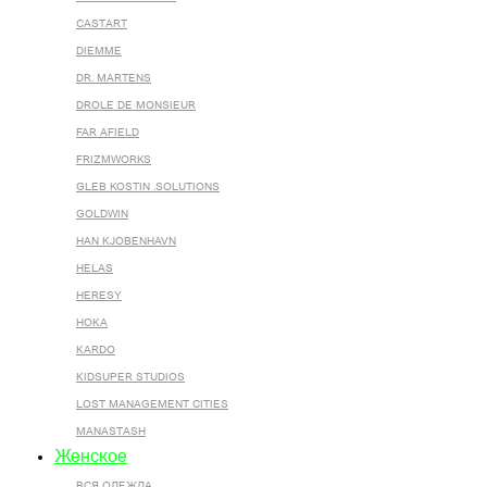
CASTART
DIEMME
DR. MARTENS
DROLE DE MONSIEUR
FAR AFIELD
FRIZMWORKS
GLEB KOSTIN .SOLUTIONS
GOLDWIN
HAN KJOBENHAVN
HELAS
HERESY
HOKA
KARDO
KIDSUPER STUDIOS
LOST MANAGEMENT CITIES
MANASTASH
Женское
ВСЯ ОДЕЖДА