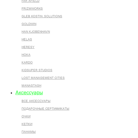
FAR AFIELD
FRIZMWORKS
GLEB KOSTIN .SOLUTIONS
GOLDWIN
HAN KJOBENHAVN
HELAS
HERESY
HOKA
KARDO
KIDSUPER STUDIOS
LOST MANAGEMENT CITIES
MANASTASH
Аксессуары
ВСЕ AКСЕССУАРЫ
ПОДАРОЧНЫЕ СЕРТИФИКАТЫ
ОЧКИ
КЕПКИ
ПАНАМЫ