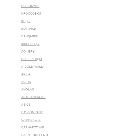
ВСЯ ОБУВЬ
КРОССОВКИ
КЕДЫ
БОТИНКИ
САНДАЛИИ
ШЛЕПАНЦЫ
ЛОФЕРЫ
ВСЕ БРЕНДЫ
A-COLD-WALL*
AKILA
ALTRA
ANGLAN
ARTE ANTWERP
ASICS
C.P. COMPANY
CAMPERLAB
CARHARTT WIP
CARNE BOLLENTE