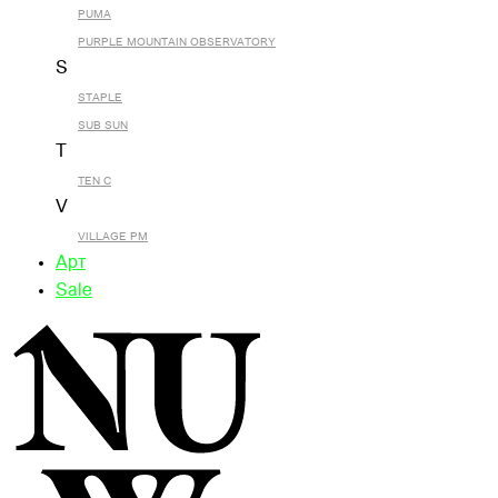
PUMA
PURPLE MOUNTAIN OBSERVATORY
S
STAPLE
SUB SUN
T
TEN C
V
VILLAGE PM
Арт
Sale