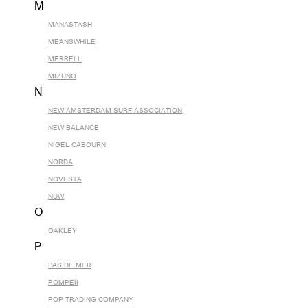
M
MANASTASH
MEANSWHILE
MERRELL
MIZUNO
N
NEW AMSTERDAM SURF ASSOCIATION
NEW BALANCE
NIGEL CABOURN
NORDA
NOVESTA
NUW
O
OAKLEY
P
PAS DE MER
POMPEII
POP TRADING COMPANY