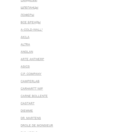
САНДАЛИИ
ШЛЕПАНЦЫ
ЛОФЕРЫ
ВСЕ БРЕНДЫ
A-COLD-WALL*
AKILA
ALTRA
ANGLAN
ARTE ANTWERP
ASICS
C.P. COMPANY
CAMPERLAB
CARHARTT WIP
CARNE BOLLENTE
CASTART
DIEMME
DR. MARTENS
DROLE DE MONSIEUR