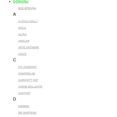
Бренды
ВСЕ БРЕНДЫ
A
A-COLD-WALL*
AKILA
ALTRA
ANGLAN
ARTE ANTWERP
ASICS
C
C.P. COMPANY
CAMPERLAB
CARHARTT WIP
CARNE BOLLENTE
CASTART
D
DIEMME
DR. MARTENS