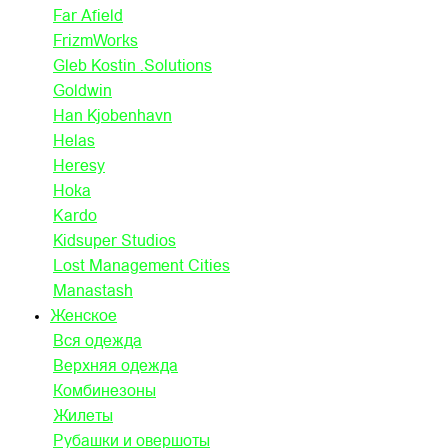
Far Afield
FrizmWorks
Gleb Kostin .Solutions
Goldwin
Han Kjobenhavn
Helas
Heresy
Hoka
Kardo
Kidsuper Studios
Lost Management Cities
Manastash
Женское
Вся одежда
Верхняя одежда
Комбинезоны
Жилеты
Рубашки и овершоты