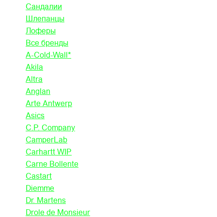
Сандалии
Шлепанцы
Лоферы
Все бренды
A-Cold-Wall*
Akila
Altra
Anglan
Arte Antwerp
Asics
C.P. Company
CamperLab
Carhartt WIP
Carne Bollente
Castart
Diemme
Dr. Martens
Drole de Monsieur