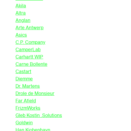
Akila
Altra
Anglan
Arte Antwerp
Asics
C.P. Company
CamperLab
Carhartt WIP
Carne Bollente
Castart
Diemme
Dr. Martens
Drole de Monsieur
Far Afield
FrizmWorks
Gleb Kostin .Solutions
Goldwin
Han Kjobenhavn